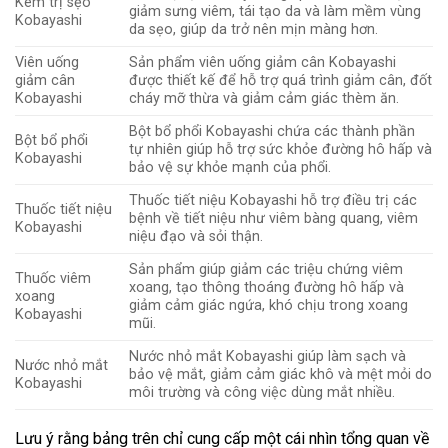
Kem trị sẹo
giảm sưng viêm, tái tạo da và làm mềm vùng
Kobayashi
da sẹo, giúp da trở nên mịn màng hơn.
Viên uống
Sản phẩm viên uống giảm cân Kobayashi
giảm cân
được thiết kế để hỗ trợ quá trình giảm cân, đốt
Kobayashi
cháy mỡ thừa và giảm cảm giác thèm ăn.
Bột bổ phổi Kobayashi chứa các thành phần
Bột bổ phổi
tự nhiên giúp hỗ trợ sức khỏe đường hô hấp và
Kobayashi
bảo vệ sự khỏe mạnh của phổi.
Thuốc tiết niệu Kobayashi hỗ trợ điều trị các
Thuốc tiết niệu
bệnh về tiết niệu như viêm bàng quang, viêm
Kobayashi
niệu đạo và sỏi thận.
Sản phẩm giúp giảm các triệu chứng viêm
Thuốc viêm
xoang, tạo thông thoáng đường hô hấp và
xoang
giảm cảm giác ngứa, khó chịu trong xoang
Kobayashi
mũi.
Nước nhỏ mắt Kobayashi giúp làm sạch và
Nước nhỏ mắt
bảo vệ mắt, giảm cảm giác khô và mệt mỏi do
Kobayashi
môi trường và công việc dùng mắt nhiều.
Lưu ý rằng bảng trên chỉ cung cấp một cái nhìn tổng quan về