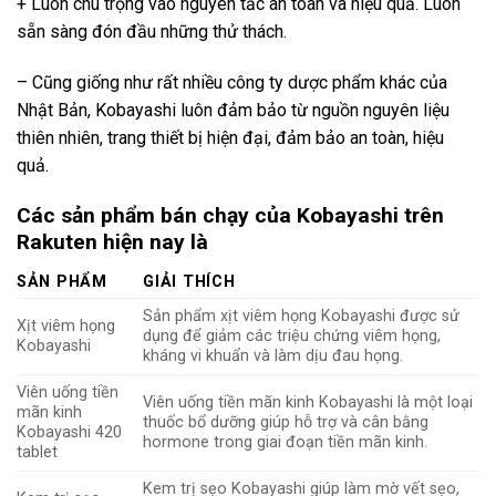
+ Luôn chú trọng vào nguyên tắc an toàn và hiệu quả. Luôn
sẵn sàng đón đầu những thử thách.
– Cũng giống như rất nhiều công ty dược phẩm khác của
Nhật Bản, Kobayashi luôn đảm bảo từ nguồn nguyên liệu
thiên nhiên, trang thiết bị hiện đại, đảm bảo an toàn, hiệu
quả.
Các sản phẩm bán chạy của Kobayashi trên
Rakuten hiện nay là
SẢN PHẨM
GIẢI THÍCH
Sản phẩm xịt viêm họng Kobayashi được sử
Xịt viêm họng
dụng để giảm các triệu chứng viêm họng,
Kobayashi
kháng vi khuẩn và làm dịu đau họng.
Viên uống tiền
Viên uống tiền mãn kinh Kobayashi là một loại
mãn kinh
thuốc bổ dưỡng giúp hỗ trợ và cân bằng
Kobayashi 420
hormone trong giai đoạn tiền mãn kinh.
tablet
Kem trị sẹo Kobayashi giúp làm mờ vết sẹo,