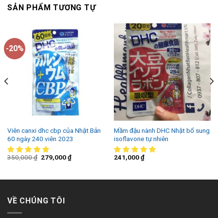
SẢN PHẨM TƯƠNG TỰ
-20%
Viên canxi dhc cbp của Nhật Bản
Mầm đậu nành DHC Nhật bổ sung
60 ngày 240 viên 2023
isoflavone tự nhiên
350,000
₫
279,000
₫
241,000
₫
VỀ CHÚNG TÔI