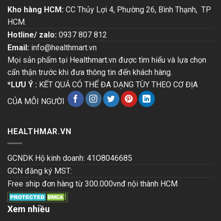
Kho hàng HCM:
CC Thủy Lợi 4, Phường 26, Bình Thạnh, TP
HCM.
Hotline/ zalo:
0937 807 812
Email:
info@healthmart.vn
Mọi sản phẩm tại Healthmart.vn được tìm hiểu và lựa chọn
cẩn thận trước khi đưa thông tin đến khách hàng.
*LƯU Ý :
KẾT QUẢ CÓ THỂ ĐA DẠNG TÙY THEO CƠ ĐỊA
CỦA MỖI NGƯỜI
HEALTHMAR.VN
GCNDK Hộ kinh doanh: 41O8046685
GCN đăng ký MST:
Free ship đơn hàng từ 300.000vnđ nội thành HCM
Xem nhiều