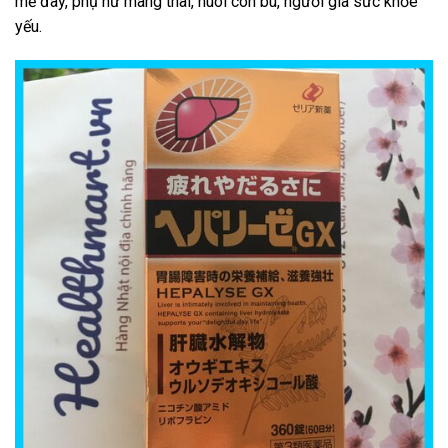
mề đay, phụ nữ mang thai, nuôi con bú, người già sức khỏe
yếu.