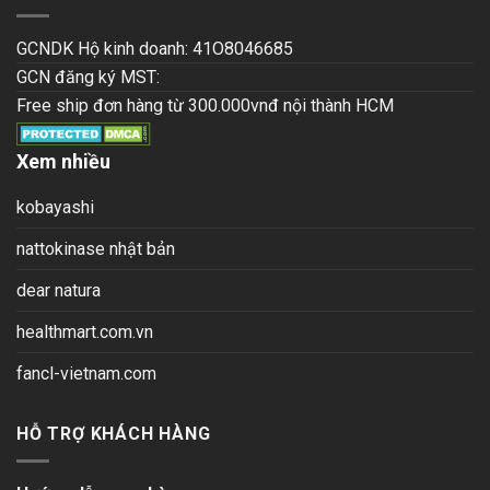
GCNDK Hộ kinh doanh: 41O8046685
GCN đăng ký MST:
Free ship đơn hàng từ 300.000vnđ nội thành HCM
Xem nhiều
kobayashi
nattokinase nhật bản
dear natura
healthmart.com.vn
fancl-vietnam.com
HỖ TRỢ KHÁCH HÀNG