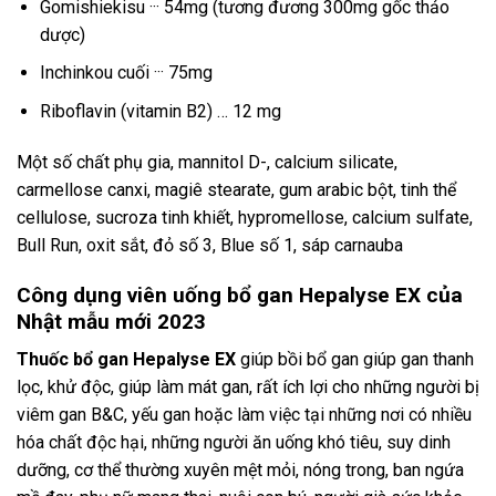
Gomishiekisu ··· 54mg (tương đương 300mg gốc thảo
dược)
Inchinkou cuối ··· 75mg
Riboflavin (vitamin B2) … 12 mg
Một số chất phụ gia, mannitol D-, calcium silicate,
carmellose canxi, magiê stearate, gum arabic bột, tinh thể
cellulose, sucroza tinh khiết, hypromellose, calcium sulfate,
Bull Run, oxit sắt, đỏ số 3, Blue số 1, sáp carnauba
Công dụng viên uống bổ gan Hepalyse EX của
Nhật mẫu mới 2023
Thuốc bổ gan Hepalyse EX
giúp bồi bổ gan giúp gan thanh
lọc, khử độc, giúp làm mát gan, rất ích lợi cho những người bị
viêm gan B&C, yếu gan hoặc làm việc tại những nơi có nhiều
hóa chất độc hại, những người ăn uống khó tiêu, suy dinh
dưỡng, cơ thể thường xuyên mệt mỏi, nóng trong, ban ngứa