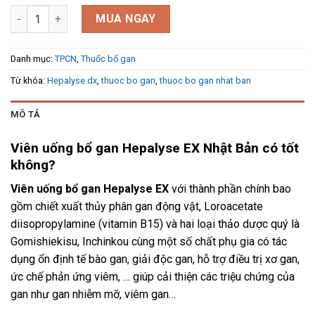
Viên uống giải độc gan Hepalyse EX 240 viên số lượng
MUA NGAY
Danh mục:
TPCN
,
Thuốc bổ gan
Từ khóa:
Hepalyse dx
,
thuoc bo gan
,
thuoc bo gan nhat ban
MÔ TẢ
Viên uống bổ gan Hepalyse EX Nhật Bản có tốt
không?
Viên uống bổ gan Hepalyse EX
với thành phần chính bao
gồm chiết xuất thủy phân gan động vật, Loroacetate
diisopropylamine (vitamin B15) và hai loại thảo dược quý là
Gomishiekisu, Inchinkou cùng một số chất phụ gia có tác
dụng ổn định tế bào gan, giải độc gan, hỗ trợ điều trị xơ gan,
ức chế phản ứng viêm, … giúp cải thiện các triệu chứng của
gan như gan nhiễm mỡ, viêm gan…