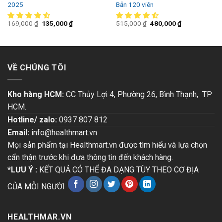
2025
Bản 120 viên
169,000
₫
135,000
₫
515,000
₫
480,000
₫
VỀ CHÚNG TÔI
Kho hàng HCM:
CC Thủy Lợi 4, Phường 26, Bình Thạnh, TP
HCM.
Hotline/ zalo:
0937 807 812
Email:
info@healthmart.vn
Mọi sản phẩm tại Healthmart.vn được tìm hiểu và lựa chọn
cẩn thận trước khi đưa thông tin đến khách hàng.
*LƯU Ý :
KẾT QUẢ CÓ THỂ ĐA DẠNG TÙY THEO CƠ ĐỊA
CỦA MỖI NGƯỜI
HEALTHMAR.VN