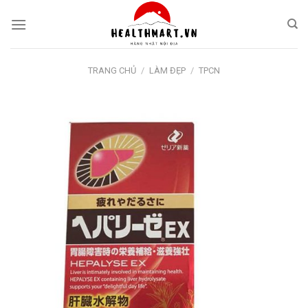
Skip
to
content
TRANG CHỦ
/
LÀM ĐẸP
/
TPCN