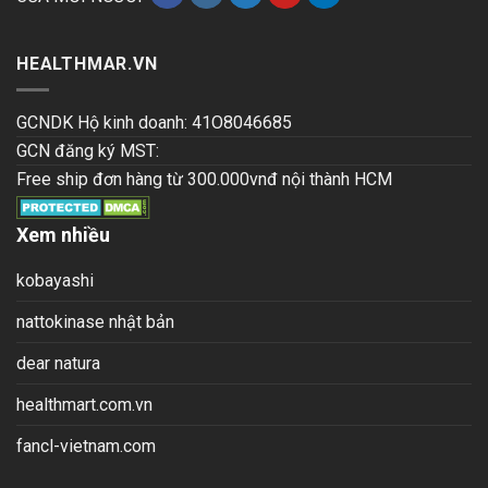
HEALTHMAR.VN
GCNDK Hộ kinh doanh: 41O8046685
GCN đăng ký MST:
Free ship đơn hàng từ 300.000vnđ nội thành HCM
Xem nhiều
kobayashi
nattokinase nhật bản
dear natura
healthmart.com.vn
fancl-vietnam.com