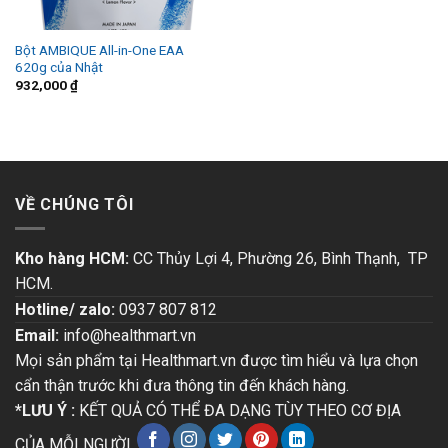
Bột AMBIQUE All-in-One EAA
620g của Nhật
932,000
₫
VỀ CHÚNG TÔI
Kho hàng HCM:
CC Thủy Lợi 4, Phường 26, Bình Thạnh, TP
HCM.
Hotline/ zalo:
0937 807 812
Email:
info@healthmart.vn
Mọi sản phẩm tại Healthmart.vn được tìm hiểu và lựa chọn
cẩn thận trước khi đưa thông tin đến khách hàng.
*LƯU Ý :
KẾT QUẢ CÓ THỂ ĐA DẠNG TÙY THEO CƠ ĐỊA
CỦA MỖI NGƯỜI