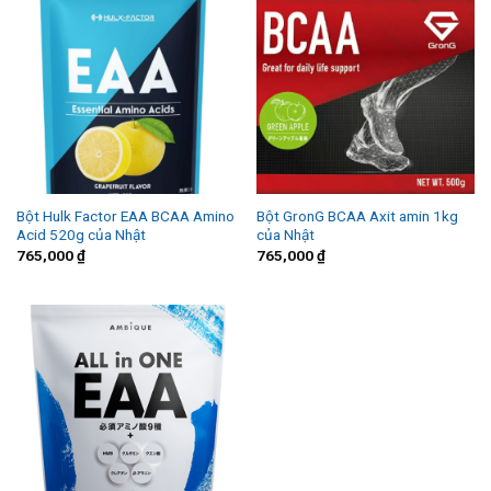
Bột Hulk Factor EAA BCAA Amino
Bột GronG BCAA Axit amin 1kg
Acid 520g của Nhật
của Nhật
765,000
₫
765,000
₫