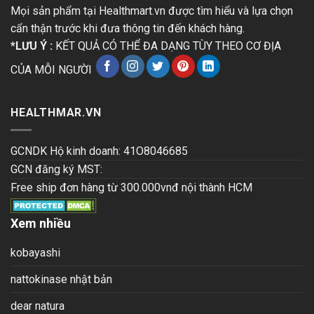
Mọi sản phẩm tại Healthmart.vn được tìm hiểu và lựa chọn
cẩn thận trước khi đưa thông tin đến khách hàng.
*LƯU Ý :
KẾT QUẢ CÓ THỂ ĐA DẠNG TÙY THEO CƠ ĐỊA
CỦA MỖI NGƯỜI
HEALTHMAR.VN
GCNDK Hộ kinh doanh: 41O8046685
GCN đăng ký MST:
Free ship đơn hàng từ 300.000vnđ nội thành HCM
Xem nhiều
kobayashi
nattokinase nhật bản
dear natura