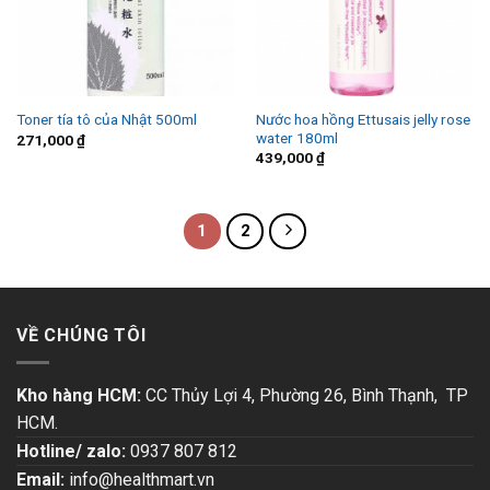
Nước hoa hồng Ettusais jelly rose
Toner tía tô của Nhật 500ml
water 180ml
271,000
₫
439,000
₫
1
2
VỀ CHÚNG TÔI
Kho hàng HCM:
CC Thủy Lợi 4, Phường 26, Bình Thạnh, TP
HCM.
Hotline/ zalo:
0937 807 812
Email:
info@healthmart.vn