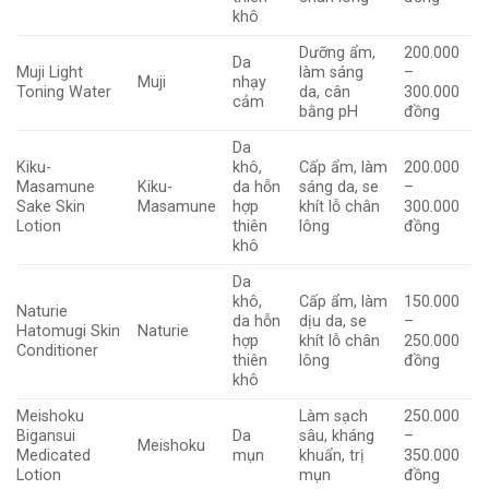
khô
Dưỡng ẩm,
200.000
Da
Muji Light
làm sáng
–
Muji
nhạy
Toning Water
da, cân
300.000
cảm
bằng pH
đồng
Da
Kiku-
khô,
Cấp ẩm, làm
200.000
Masamune
Kiku-
da hỗn
sáng da, se
–
Sake Skin
Masamune
hợp
khít lỗ chân
300.000
Lotion
thiên
lông
đồng
khô
Da
khô,
Cấp ẩm, làm
150.000
Naturie
da hỗn
dịu da, se
–
Hatomugi Skin
Naturie
hợp
khít lỗ chân
250.000
Conditioner
thiên
lông
đồng
khô
Meishoku
Làm sạch
250.000
Bigansui
Da
sâu, kháng
–
Meishoku
Medicated
mụn
khuẩn, trị
350.000
Lotion
mụn
đồng