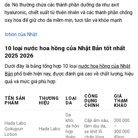
da. Nó thường chứa các thành phần dưỡng da như axit
hyaluronic, chiết xuất từ thiên nhiên và các thành phần chống
oxy hóa để giữ cho da mềm mịn, tươi tắn và khỏe mạnh.
lotion của Nhật
10 loại nước hoa hồng của Nhật Bản tốt nhất
2025 2026
Dưới đây là bảng tổng hợp 10 loại
nước hoa hồng của Nhật
Bản
phổ biến hiện nay, được đánh giá cao về chất lượng, hiệu
quả và mức giá phù hợp:
CÔNG
GIÁ
TÊN SẢN
THƯƠNG
LOẠI
DỤNG
THAM
PHẨM
HIỆU
DA
CHÍNH
KHẢO
Da
khô,
Cấp ẩm sâu,
200.000
Hada Labo
da hỗn
làm dịu da,
–
Gokujyun
Hada Labo
hợp
se khít lỗ
300.000
Lotion
thiên
chân lông
đồng