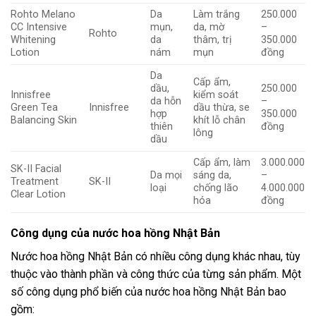
Rohto Melano
Da
Làm trắng
250.000
CC Intensive
mụn,
da, mờ
–
Rohto
Whitening
da
thâm, trị
350.000
Lotion
nám
mụn
đồng
Da
Cấp ẩm,
dầu,
250.000
Innisfree
kiểm soát
da hỗn
–
Green Tea
Innisfree
dầu thừa, se
hợp
350.000
Balancing Skin
khít lỗ chân
thiên
đồng
lông
dầu
Cấp ẩm, làm
3.000.000
SK-II Facial
Da mọi
sáng da,
–
Treatment
SK-II
loại
chống lão
4.000.000
Clear Lotion
hóa
đồng
Công dụng của nước hoa hồng Nhật Bản
Nước hoa hồng Nhật Bản có nhiều công dụng khác nhau, tùy
thuộc vào thành phần và công thức của từng sản phẩm. Một
số công dụng phổ biến của nước hoa hồng Nhật Bản bao
gồm: