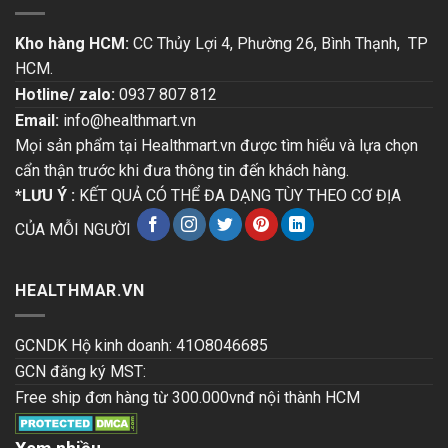
Kho hàng HCM:
CC Thủy Lợi 4, Phường 26, Bình Thạnh, TP
HCM.
Hotline/ zalo:
0937 807 812
Email:
info@healthmart.vn
Mọi sản phẩm tại Healthmart.vn được tìm hiểu và lựa chọn
cẩn thận trước khi đưa thông tin đến khách hàng.
*LƯU Ý :
KẾT QUẢ CÓ THỂ ĐA DẠNG TÙY THEO CƠ ĐỊA
CỦA MỖI NGƯỜI
HEALTHMAR.VN
GCNDK Hộ kinh doanh: 41O8046685
GCN đăng ký MST:
Free ship đơn hàng từ 300.000vnđ nội thành HCM