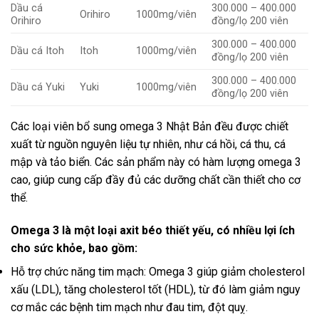
Dầu cá
300.000 – 400.000
Orihiro
1000mg/viên
Orihiro
đồng/lọ 200 viên
300.000 – 400.000
Dầu cá Itoh
Itoh
1000mg/viên
đồng/lọ 200 viên
300.000 – 400.000
Dầu cá Yuki
Yuki
1000mg/viên
đồng/lọ 200 viên
Các loại viên bổ sung omega 3 Nhật Bản đều được chiết
xuất từ nguồn nguyên liệu tự nhiên, như cá hồi, cá thu, cá
mập và tảo biển. Các sản phẩm này có hàm lượng omega 3
cao, giúp cung cấp đầy đủ các dưỡng chất cần thiết cho cơ
thể.
Omega 3 là một loại axit béo thiết yếu, có nhiều lợi ích
cho sức khỏe, bao gồm:
Hỗ trợ chức năng tim mạch: Omega 3 giúp giảm cholesterol
xấu (LDL), tăng cholesterol tốt (HDL), từ đó làm giảm nguy
cơ mắc các bệnh tim mạch như đau tim, đột quỵ.