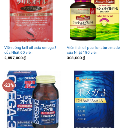
Viên uống krill oil asta omega 3
Viên fish oil pearls nature made
của Nhật 60 viên
của Nhật 180 viên
2,857,000
₫
303,000
₫
-23%