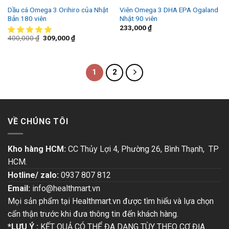
Dầu cá Omega 3 Orihiro của Nhật
Viên Omega 3 DHA EPA Ogaland
Bản 180 viên
Nhật 90 viên
233,000
₫
400,000
₫
309,000
₫
1
2
VỀ CHÚNG TÔI
Kho hàng HCM:
CC Thủy Lợi 4, Phường 26, Bình Thạnh, TP
HCM.
Hotline/ zalo:
0937 807 812
Email:
info@healthmart.vn
Mọi sản phẩm tại Healthmart.vn được tìm hiểu và lựa chọn
cẩn thận trước khi đưa thông tin đến khách hàng.
*LƯU Ý :
KẾT QUẢ CÓ THỂ ĐA DẠNG TÙY THEO CƠ ĐỊA