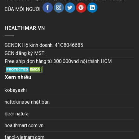
CỦA MỖI NGƯỜI
HEALTHMAR.VN
GCNDK Hộ kinh doanh: 41O8046685
GCN đăng ký MST:
Free ship đơn hàng từ 300.000vnđ nội thành HCM
Xem nhiều
kobayashi
nattokinase nhật bản
dear natura
healthmart.com.vn
fancl-vietnam.com