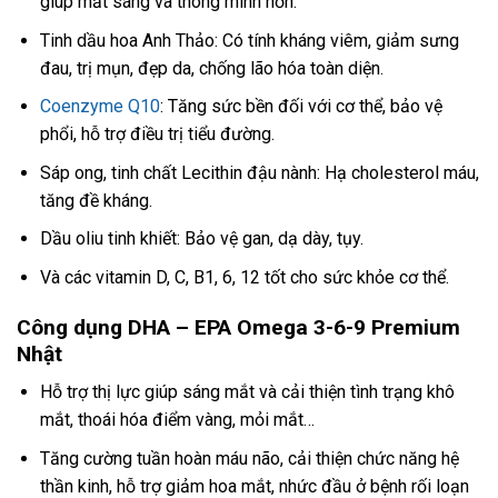
giúp mắt sáng và thông minh hơn.
Tinh dầu hoa Anh Thảo: Có tính kháng viêm, giảm sưng
đau, trị mụn, đẹp da, chống lão hóa toàn diện.
Coenzyme Q10
: Tăng sức bền đối với cơ thể, bảo vệ
phổi, hỗ trợ điều trị tiểu đường.
Sáp ong, tinh chất Lecithin đậu nành: Hạ cholesterol máu,
tăng đề kháng.
Dầu oliu tinh khiết: Bảo vệ gan, dạ dày, tụy.
Và các vitamin D, C, B1, 6, 12 tốt cho sức khỏe cơ thể.
Công dụng DHA – EPA Omega 3-6-9 Premium
Nhật
Hỗ trợ thị lực giúp sáng mắt và cải thiện tình trạng khô
mắt, thoái hóa điểm vàng, mỏi mắt…
Tăng cường tuần hoàn máu não, cải thiện chức năng hệ
thần kinh, hỗ trợ giảm hoa mắt, nhức đầu ở bệnh rối loạn