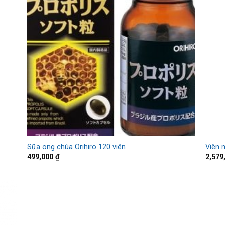
Sữa ong chúa Orihiro 120 viên
Viên 
499,000
₫
2,579