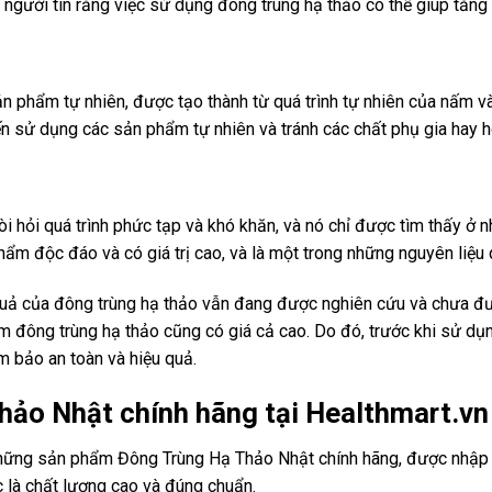
 người tin rằng việc sử dụng đông trùng hạ thảo có thể giúp tăng
n phẩm tự nhiên, được tạo thành từ quá trình tự nhiên của nấm và
 sử dụng các sản phẩm tự nhiên và tránh các chất phụ gia hay h
òi hỏi quá trình phức tạp và khó khăn, và nó chỉ được tìm thấy ở 
hẩm độc đáo và có giá trị cao, và là một trong những nguyên liệ
 quả của đông trùng hạ thảo vẫn đang được nghiên cứu và chưa đ
 đông trùng hạ thảo cũng có giá cả cao. Do đó, trước khi sử dụn
m bảo an toàn và hiệu quả.
ảo Nhật chính hãng tại Healthmart.vn
ững sản phẩm Đông Trùng Hạ Thảo Nhật chính hãng, được nhập kh
à chất lượng cao và đúng chuẩn.