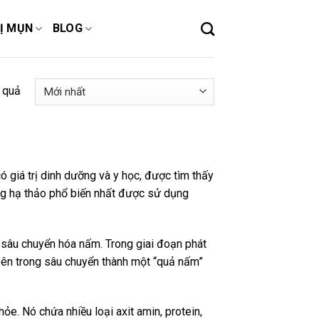
Ị MỤN
BLOG
t quả
iá trị dinh dưỡng và y học, được tìm thấy
ùng hạ thảo phổ biến nhất được sử dụng
sâu chuyển hóa nấm. Trong giai đoạn phát
ừ bên trong sâu chuyển thành một “quả nấm”
e. Nó chứa nhiều loại axit amin, protein,