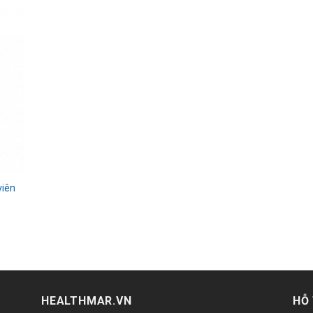
viên
HEALTHMAR.VN
HỖ