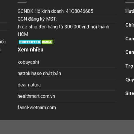
,
GCNDK Hộ kinh doanh: 41O8046685
Hướ
GCN đăng ký MST:
Chí
Free ship đơn hàng từ 300.000vnđ nội thành
HCM
Cam
iểu
n
Xem nhiều
Cam
kobayashi
Trợ
nattokinase nhật bản
Quy
dear natura
Sit
healthmart.com.vn
fancl-vietnam.com