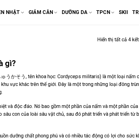
EN NHẬT
GIẢM CÂN
DƯỠNG DA
TPCN
SKII
TR
Hiển thị tất cả 4 kế
à gì?
うかそう, tên khoa học: Cordyceps militaris) là một loại nấm có g
 khu vực khác trên thế giới. Đây là một trong những loại đông tr
g.
biệt và độc đáo. Nó bao gồm một phần của nấm và một phần của 
 sâu con của loài sâu vật chủ, sau đó phát triển và phát triển t
uồn dưỡng chất phong phú và có nhiều tác động có lợi cho sức khỏ