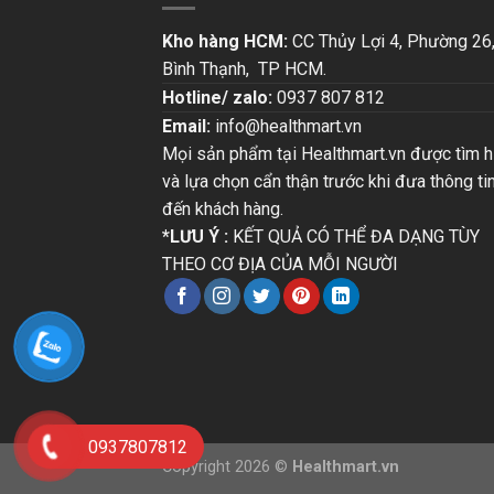
Kho hàng HCM:
CC Thủy Lợi 4, Phường 26
Bình Thạnh, TP HCM.
Hotline/ zalo:
0937 807 812
Email:
info@healthmart.vn
Mọi sản phẩm tại Healthmart.vn được tìm h
và lựa chọn cẩn thận trước khi đưa thông ti
đến khách hàng.
*LƯU Ý :
KẾT QUẢ CÓ THỂ ĐA DẠNG TÙY
THEO CƠ ĐỊA CỦA MỖI NGƯỜI
0937807812
Copyright 2026 ©
Healthmart.vn