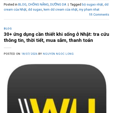
Posted in
BLOG
,
CHỐNG NẴNG
,
DƯỠNG DA
|
Tagged
bộ sugao nhật
,
dd
cream của Nhật
,
dd sugao
,
kem dd cream của nhật
,
my pham nhat
11
Comments
BLOG
30+ ứng dụng cần thiết khi sống ở Nhật: tra cứu
thông tin, thời tiết, mua sắm, thanh toán
POSTED ON
18/07/2026
BY
NGUYEN NGOC LONG