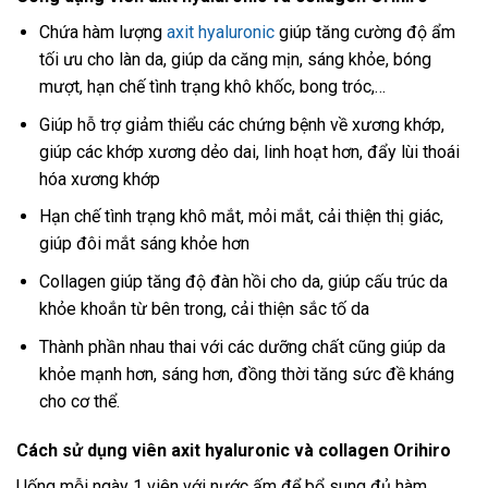
Chứa hàm lượng
axit hyaluronic
giúp tăng cường độ ẩm
tối ưu cho làn da, giúp da căng mịn, sáng khỏe, bóng
mượt, hạn chế tình trạng khô khốc, bong tróc,…
Giúp hỗ trợ giảm thiểu các chứng bệnh về xương khớp,
giúp các khớp xương dẻo dai, linh hoạt hơn, đẩy lùi thoái
hóa xương khớp
Hạn chế tình trạng khô mắt, mỏi mắt, cải thiện thị giác,
giúp đôi mắt sáng khỏe hơn
Collagen giúp tăng độ đàn hồi cho da, giúp cấu trúc da
khỏe khoắn từ bên trong, cải thiện sắc tố da
Thành phần nhau thai với các dưỡng chất cũng giúp da
khỏe mạnh hơn, sáng hơn, đồng thời tăng sức đề kháng
cho cơ thể.
Cách sử dụng viên axit hyaluronic và collagen Orihiro
Uống mỗi ngày 1 viên với nước ấm để bổ sung đủ hàm