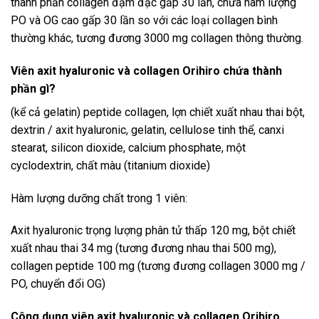
thành phần collagen đậm đặc gấp 30 lần, chứa hàm lượng
PO và OG cao gấp 30 lần so với các loại collagen bình
thường khác, tương đương 3000 mg collagen thông thường.
Viên axit hyaluronic và collagen Orihiro chứa thành
phần gì?
(kể cả gelatin) peptide collagen, lợn chiết xuất nhau thai bột,
dextrin / axit hyaluronic, gelatin, cellulose tinh thể, canxi
stearat, silicon dioxide, calcium phosphate, một
cyclodextrin, chất màu (titanium dioxide)
Hàm lượng dưỡng chất trong 1 viên:
Axit hyaluronic trọng lượng phân tử thấp 120 mg, bột chiết
xuất nhau thai 34 mg (tương đương nhau thai 500 mg),
collagen peptide 100 mg (tương đương collagen 3000 mg /
PO, chuyển đổi OG)
Công dụng viên axit hyaluronic và collagen Orihiro