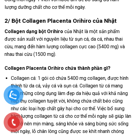
lượng dưỡng chất cho cơ thể mỗi ngày.
2/ Bột Collagen Placenta Orihiro của Nhật
Collagen dạng bột Orihiro
của Nhật là một sản phẩm
được sản xuất với nguyên liệu từ sụn cá, da cá, nhau thai
cừu, mang đến hàm lượng collagen cực cao (5400 mg) và
nhau thai cừu (1500 mg).
Collagen Placenta Orihiro chứa thành phần gì?
Collagen cá: 1 gói có chứa 5400 mg collagen, được hình
thành từ da cá, vảy cá và sụn cá. Collagen từ cá mang
đến những công dụng làm đẹp da hiệu quả với khả năng
hấp thụ collagen tuyệt vời, không chứa chất béo cũng
như các loại hợp chất gây hại cho cơ thể. Việc bổ sung
hàm lượng collagen từ cá cho cơ thể mỗi ngày sẽ giúp làn
da trở nên mịn màng, sáng khỏe và sáng bừng sức sống
mỗi ngày, lỗ chân lông cũng được se khít nhanh chóng