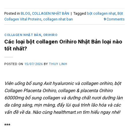
Posted in
BLOG
,
COLLAGEN NHẬT BẢN
|
Tagged
bột collagen nhạt
,
Bột
Collagen Vital Proteins
,
collagen nhat ban
9
Comments
COLLAGEN NHẬT BẢN
,
ORIHIRO
Các loại bột collagen Orihiro Nhật Bản loại nào
tốt nhất?
POSTED ON
15/07/2026
BY
THUY LINH
Viên uống bổ sung Axit hyaluronic và collagen orihiro, bột
Collagen Placenta Orihiro, collagen & placenta Orihiro
60000mg bổ sung collagen và dưỡng chất nươi dưỡng làn
da căng sáng, mịn màng, đẩy lùi quá trình lão hóa và các
vấn đề về da. Nào cùng healthmart.vn tìm hiểu ngay nhé!
***