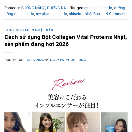
Posted in
CHỐNG NẴNG
,
DƯỠNG DA
|
Tagged
anessa shiseido
,
dưỡng
trắng da shiseido
,
my pham shiseido
,
shiseido Nhật Bản
9
Comments
BLOG
,
COLLAGEN NHẬT BẢN
Cách sử dụng Bột Collagen Vital Proteins Nhật,
sản phẩm đang hot 2026
POSTED ON
16/07/2026
BY
NGUYEN NGOC LONG