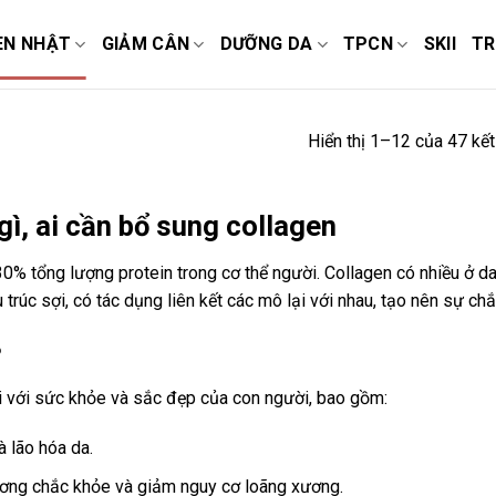
EN NHẬT
GIẢM CÂN
DƯỠNG DA
TPCN
SKII
TR
Hiển thị 1–12 của 47 kế
gì, ai cần bổ sung collagen
0% tổng lượng protein trong cơ thể người. Collagen có nhiều ở da
u trúc sợi, có tác dụng liên kết các mô lại với nhau, tạo nên sự ch
?
i với sức khỏe và sắc đẹp của con người, bao gồm:
 lão hóa da.
ơng chắc khỏe và giảm nguy cơ loãng xương.