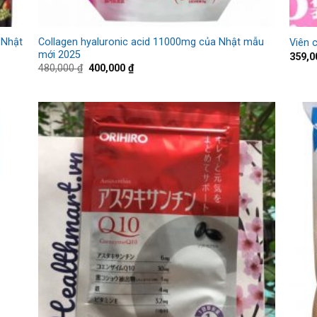
 Nhật
Collagen hyaluronic acid 11000mg của Nhật mẫu
Viên c
mới 2025
359,
480,000
₫
400,000
₫