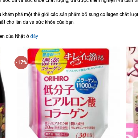
sóc da và sức khỏe chất lượng, đã được kiểm nghiệm và tuân thủ
à khám phá một thế giới các sản phẩm bổ sung collagen chất lư
ất cho làn da và sức khỏe của bạn.
gen của Nhật ở
đây
-17%