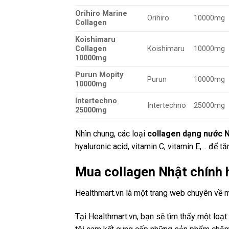
Orihiro Marine
Orihiro
10000mg
Collagen
Koishimaru
Collagen
Koishimaru
10000mg
10000mg
Purun Mopity
Purun
10000mg
10000mg
Intertechno
Intertechno
25000mg
25000mg
Nhìn chung, các loại
collagen dạng nước 
hyaluronic acid, vitamin C, vitamin E,… để 
Mua collagen Nhật chính 
Healthmart.vn là một trang web chuyên về 
Tại Healthmart.vn, bạn sẽ tìm thấy một lo