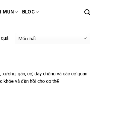
Ị MỤN
BLOG
t quả
, xương, gân, cơ, dây chằng và các cơ quan
ắc khỏe và đàn hồi cho cơ thể.