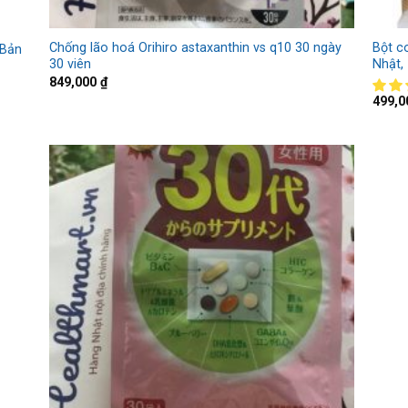
Chống lão hoá Orihiro astaxanthin vs q10 30 ngày
Bột c
 Bản
30 viên
Nhật,
849,000
₫
499,