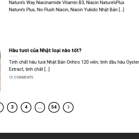
Nature’s Way Niacinamide Vitamin B3, Niacin Nature’sPlus
Nature’s Plus, No-Flush Niacin, Niacin Yukido Nhật Bản [...]
Hàu tươi của Nhật loại nào tốt?
Tinh chất hàu tươi Nhật Bản Orihiro 120 viên, tinh dầu hàu Oyste
Extract, tinh chất [...]
13 COMMENTS
3
4
…
54