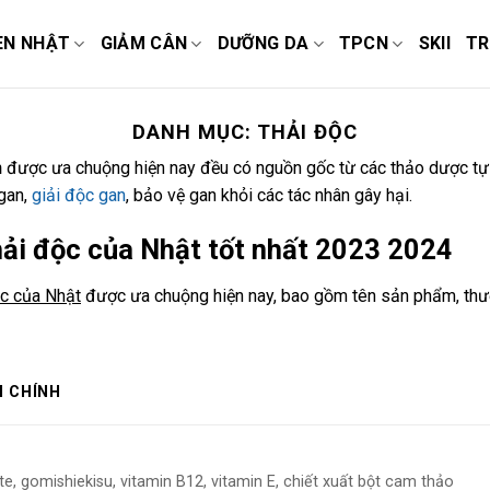
EN NHẬT
GIẢM CÂN
DƯỠNG DA
TPCN
SKII
TR
DANH MỤC:
THẢI ĐỘC
n
được ưa chuộng hiện nay đều có nguồn gốc từ các thảo dược tự 
 gan,
giải độc gan
, bảo vệ gan khỏi các tác nhân gây hại.
hải độc của Nhật tốt nhất 2023 2024
ộc của Nhật
được ưa chuộng hiện nay, bao gồm tên sản phẩm, thươ
 CHÍNH
te, gomishiekisu, vitamin B12, vitamin E, chiết xuất bột cam thảo