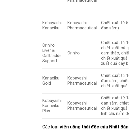
Pharmaceutical
Kobayashi
Kobayashi
Chiết xuất từ 
Kanaeiku
Pharmaceutical
đan sâm)
Chiết xuất từ 1
Orihiro
chiết xuất củ g
Liver &
Orihiro
cam thảo, chiết
Gallbladder
chiết xuất quả
Support
xuất quả cây b
Chiết xuất từ 
Kanaeiku
Kobayashi
đan sâm, chiết 
Gold
Pharmaceutical
chiết xuất quả
Chiết xuất từ 
Kobayashi
Kobayashi
đan sâm, chiết 
Kanaeiku
Pharmaceutical
chiết xuất quả
Plus
linh chi, nấm 
Các loại
viên uống thải độc của Nhật Bản