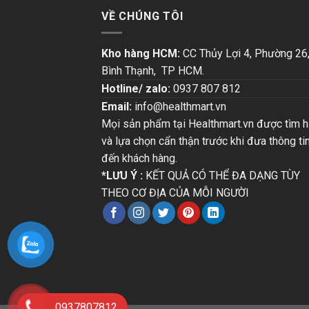
VỀ CHÚNG TÔI
Kho hàng HCM:
CC Thủy Lợi 4, Phường 26
Bình Thạnh, TP HCM.
Hotline/ zalo:
0937 807 812
Email:
info@healthmart.vn
Mọi sản phẩm tại Healthmart.vn được tìm h
và lựa chọn cẩn thận trước khi đưa thông ti
đến khách hàng.
*LƯU Ý :
KẾT QUẢ CÓ THỂ ĐA DẠNG TÙY
THEO CƠ ĐỊA CỦA MỖI NGƯỜI
0937807812