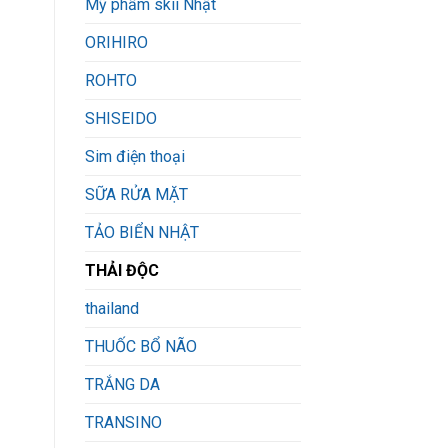
Mỹ phẩm skii Nhật
ORIHIRO
ROHTO
SHISEIDO
Sim điện thoại
SỮA RỬA MẶT
TẢO BIỂN NHẬT
THẢI ĐỘC
thailand
THUỐC BỔ NÃO
TRẮNG DA
TRANSINO