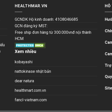
HEALTHMAR.VN
HỖ
,
GCNDK Hộ kinh doanh: 41O8046685
Hướ
GCN đăng ký MST:
Chí
Free ship đơn hàng từ 300.000vnđ nội thành
HCM
Cam
iểu
n
Xem nhiều
Cam
kobayashi
Trợ
nattokinase nhật bản
Quy
dear natura
Sit
healthmart.com.vn
fancl-vietnam.com