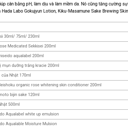
giúp cân bằng pH, làm dịu và làm mềm da. Nó cũng tăng cường s
là Hada Labo Gokujyun Lotion, Kiku-Masamune Sake Brewing Skin C
ii 30ml/ 75ml/ 230ml
ose Medicated Sekkisei 200ml
iseido aqualabel 200ml
ị mụn dưỡng trắng kracie 200ml
o của Nhật 170ml
ishoku organic rose whitening skin conditioner 200ml
moto bijin sake 120ml
 Nhật 500ml
do Aqualabel white up emulsion
do Aqualable Moisture Mulsion