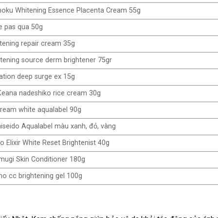
oku Whitening Essence Placenta Cream 55g
e pas qua 50g
tening repair cream 35g
tening source derm brightener 75gr
nation deep surge ex 15g
eana nadeshiko rice cream 30g
cream white aqualabel 90g
seido Aqualabel màu xanh, đỏ, vàng
Elixir White Reset Brightenist 40g
ugi Skin Conditioner 180g
 cc brightening gel 100g