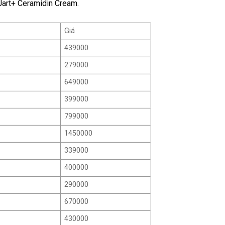
Jart+ Ceramidin Cream.
Giá
439000
279000
649000
399000
799000
1450000
339000
400000
290000
670000
430000