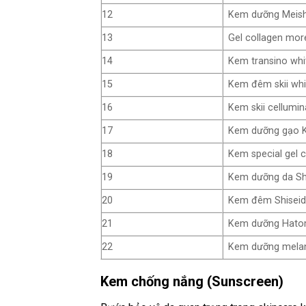
12
Kem dưỡng Meish
13
Gel collagen mor
14
Kem transino whi
15
Kem đêm skii whi
16
Kem skii cellumi
17
Kem dưỡng gạo K
18
Kem special gel 
19
Kem dưỡng da Shi
20
Kem đêm Shiseido 
21
Kem dưỡng Hatom
22
Kem dưỡng melano
Kem chống nắng (Sunscreen)