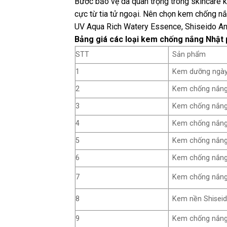
Bước bảo vệ da quan trọng trong skincare k
cực từ tia tử ngoại. Nên chọn kem chống 
UV Aqua Rich Watery Essence, Shiseido An
Bảng giá các loại kem chống nắng Nhật 
STT
Sản phẩm
1
Kem dưỡng ngày 
2
Kem chống nắng
3
Kem chống nắng 
4
Kem chống nắng
5
Kem chống nắng 
6
Kem chống nắng 
7
Kem chống nắng
8
Kem nền Shiseid
9
Kem chống nắng a