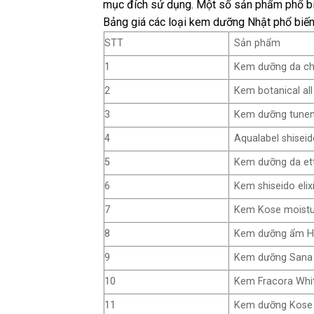
mục đích sử dụng. Một số sản phẩm phổ biế
Bảng giá các loại kem dưỡng Nhật phổ biến
STT
Sản phẩm
1
Kem dưỡng da chố
2
Kem botanical all
3
Kem dưỡng tune
4
Aqualabel shiseid
5
Kem dưỡng da ett
6
Kem shiseido eli
7
Kem Kose moistu
8
Kem dưỡng ẩm Ha
9
Kem dưỡng Sana
10
Kem Fracora Whit
11
Kem dưỡng Kose 