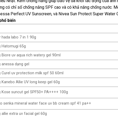
iểu Nhật. Kem chống nắng giúp bảo vệ da khỏi tác động của ánh 
nắng có chỉ số chống nắng SPF cao và có khả năng chống nước. 
essa Perfect UV Sunscreen, và Nivea Sun Protect Super Water G
phổ biến
hada labo 7 in 1 90g
 Hatomugi 65g
Biore uv aqua rich watery gel 90ml
 anessa dạng gel
Curel uv protection milk spf 50 60ml
Kanebo Allie UV long keep gel 60g
 Kose suncut gel SPF50+ PA++++ 100g
o senka mineral water face uv bb cream spf 41 pa++
llie extra uv facial gel 60g