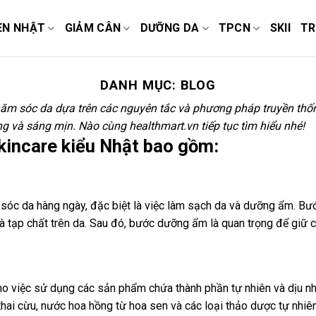
EN NHẬT
GIẢM CÂN
DƯỠNG DA
TPCN
SKII
TR
DANH MỤC:
BLOG
ăm sóc da dựa trên các nguyên tắc và phương pháp truyền thốn
ung và sáng mịn. Nào cùng healthmart.vn tiếp tục tìm hiểu nhé!
kincare kiểu Nhật bao gồm:
m sóc da hàng ngày, đặc biệt là việc làm sạch da và dưỡng ẩm. 
và tạp chất trên da. Sau đó, bước dưỡng ẩm là quan trọng để gi
ho việc sử dụng các sản phẩm chứa thành phần tự nhiên và dịu nh
 thai cừu, nước hoa hồng từ hoa sen và các loại thảo dược tự nh