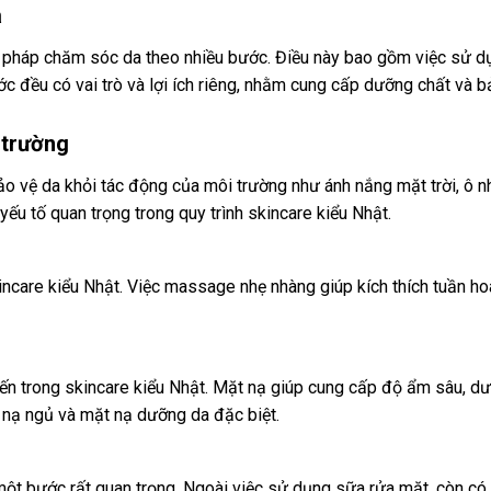
a
pháp chăm sóc da theo nhiều bước. Điều này bao gồm việc sử dụ
đều có vai trò và lợi ích riêng, nhằm cung cấp dưỡng chất và bả
 trường
ảo vệ da khỏi tác động của môi trường như ánh nắng mặt trời, ô n
u tố quan trọng trong quy trình skincare kiểu Nhật.
care kiểu Nhật. Việc massage nhẹ nhàng giúp kích thích tuần hoà
n trong skincare kiểu Nhật. Mặt nạ giúp cung cấp độ ẩm sâu, dư
 nạ ngủ và mặt nạ dưỡng da đặc biệt.
 một bước rất quan trọng. Ngoài việc sử dụng sữa rửa mặt, còn c