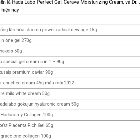
n là Hada Labo Perfect Gel, Cerave Moisturizing Cream, và Dr. 
 hiện nay
ng lão hóa sk ii rna power radical new age 15g
 in one gel 270g
makers 50g
o special gel cream 5 in 1 – 90g
usais premium caviar 90g
xir enriched cream 45g mẫu mới 2022
re mild white cream 50g
dalabo gokujun hyaluronic cream 50g
 Hadanomy Collagen 100g
e’st Placenta Rich Gel 65g
grace one collagen 100g