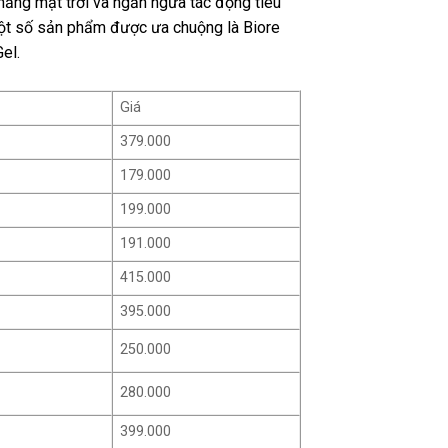
nắng mặt trời và ngăn ngừa tác động tiêu
Một số sản phẩm được ưa chuộng là Biore
el.
Giá
379.000
179.000
199.000
191.000
415.000
395.000
250.000
280.000
399.000