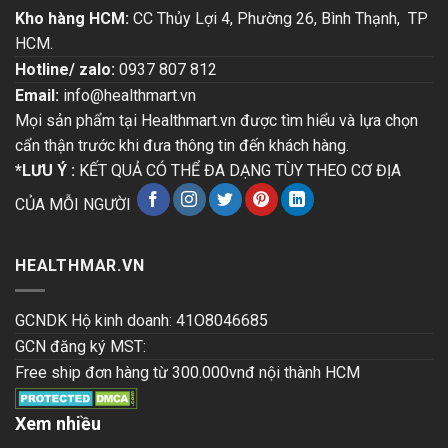
Kho hàng HCM:
CC Thủy Lợi 4, Phường 26, Bình Thạnh, TP
HCM.
Hotline/ zalo:
0937 807 812
Email:
info@healthmart.vn
Mọi sản phẩm tại Healthmart.vn được tìm hiểu và lựa chọn
cẩn thận trước khi đưa thông tin đến khách hàng.
*LƯU Ý :
KẾT QUẢ CÓ THỂ ĐA DẠNG TÙY THEO CƠ ĐỊA
CỦA MỖI NGƯỜI
HEALTHMAR.VN
GCNDK Hộ kinh doanh: 41O8046685
GCN đăng ký MST:
Free ship đơn hàng từ 300.000vnđ nội thành HCM
Xem nhiều