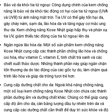
Bảo vệ da khỏi tia tử ngoại: Công dụng chính của kem chống
nắng là bảo vệ da khỏi tác động có hại của tia tử ngoại (UVA
và UVB) từ ánh nắng mặt trời. Tia UV có thể gây tổn hại da,
gây cháy nám, sạm da, lão hóa da và tăng nguy cơ mắc ung
thư da. Kem chống nắng Kose Nhật giúp hấp thụ và phản xạ
tia UV, giảm thiểu tác động của tia tử ngoại lên da.
Ngăn ngừa lão hóa da: Một số sản phẩm kem chống nắng
Kose Nhật cung cấp các thành phần chống lão hóa và chống
oxi hóa, như vitamin C, vitamin E, tinh chất trà xanh và các
chiết xuất thảo dược. Những thành phần này giúp ngăn chặn
tổn thương da do tác động của các gốc tự do, làm chậm quá
trình lão hóa và giúp da trông tươi trẻ hơn.
Cung cấp dưỡng chất cho da: Ngoài khả năng chống nắng,
một số loại kem chống nắng Kose Nhật còn chứa các thành
phần dưỡng ẩm và dưỡng chất khác. Chúng có thể giúp cung
cấp độ ẩm cho da, cân bằng lượng dầu tự nhiên trên da và
cung cấp các dưỡng chất cần thiết để duy trì sức khỏe và độ