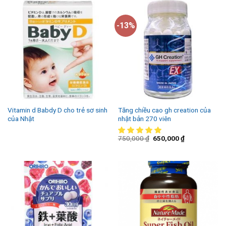
-13%
Vitamin d Babdy D cho trẻ sơ sinh
Tăng chiều cao gh creation của
của Nhật
nhật bản 270 viên
750,000
₫
650,000
₫