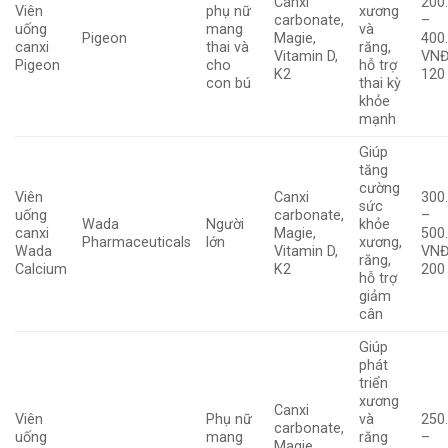
Canxi
200
Viên
phụ nữ
xương
carbonate,
–
uống
mang
và
Pigeon
Magie,
400
canxi
thai và
răng,
Vitamin D,
VNĐ
Pigeon
cho
hỗ trợ
K2
120
con bú
thai kỳ
khỏe
mạnh
Giúp
tăng
cường
Viên
Canxi
300
sức
uống
carbonate,
–
Wada
Người
khỏe
canxi
Magie,
500
Pharmaceuticals
lớn
xương,
Wada
Vitamin D,
VNĐ
răng,
Calcium
K2
200
hỗ trợ
giảm
cân
Giúp
phát
triển
xương
Canxi
Viên
Phụ nữ
và
250
carbonate,
uống
mang
răng
–
Magie,