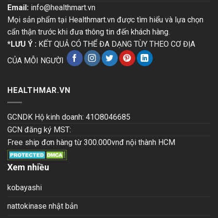
Email:
info@healthmart.vn
Mọi sản phẩm tại Healthmart.vn được tìm hiểu và lựa chọn
cẩn thận trước khi đưa thông tin đến khách hàng.
*LƯU Ý :
KẾT QUẢ CÓ THỂ ĐA DẠNG TÙY THEO CƠ ĐỊA
CỦA MỖI NGƯỜI
HEALTHMAR.VN
GCNDK Hộ kinh doanh: 41O8046685
GCN đăng ký MST:
Free ship đơn hàng từ 300.000vnđ nội thành HCM
Xem nhiều
kobayashi
nattokinase nhật bản