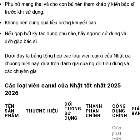
Phụ nữ mang thai và cho con bú nên tham khảo ý kiến bác sĩ
trước khi sử dụng.
Không nên dùng quá liều lượng khuyến cáo.
Nếu gặp bất kỳ tác dụng phụ nào, hãy ngừng sử dụng và
đến gặp bác sĩ.
Dưới đây là bảng tổng hợp các loại viên canxi của Nhật ưa
chuộng hiện nay, dựa trên đánh giá của người tiêu dùng và
các chuyên gia:
Các loại viên canxi của Nhật tốt nhất 2025
2026
ĐỐI
TÊN
THÀNH
CÔNG
TƯỢNG
GIÁ
SẢN
THƯƠNG HIỆU
PHẦN
DỤNG
SỬ
BÁ
PHẨM
CHÍNH
CHÍNH
DỤNG
Giúp
phát
triển