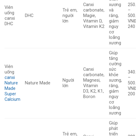
Canxi
xương
250
Viên
Trẻ em,
carbonate,
và
–
uống
DHC
người
Magie,
răng,
500
canxi
lớn
Vitamin D,
giảm
VNĐ
DHC
Vitamin K2
nguy
240
cơ
loãng
xương
Giúp
tăng
cường
Viên
Canxi
sức
uống
340
carbonate,
khỏe
canxi
–
Người
Magnesi,
xương,
Nature
Nature Made
500
lớn
Vitamin
răng,
Made
VNĐ
D3, K2, K1,
giảm
Super
200
Boron
nguy
Calcium
cơ
loãng
xương
Giúp
phát
Trẻ em,
triển