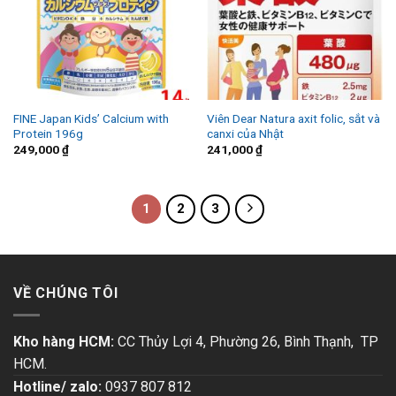
FINE Japan Kids’ Calcium with
Viên Dear Natura axit folic, sắt và
Protein 196g
canxi của Nhật
249,000
₫
241,000
₫
1
2
3
VỀ CHÚNG TÔI
Kho hàng HCM:
CC Thủy Lợi 4, Phường 26, Bình Thạnh, TP
HCM.
Hotline/ zalo:
0937 807 812