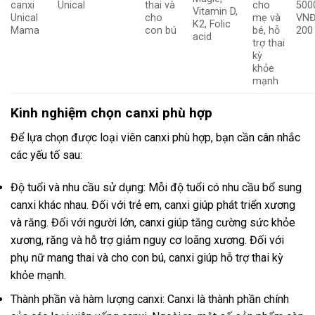
canxi
Unical
thai và
cho
500
Vitamin D,
Unical
cho
mẹ và
VNĐ
K2, Folic
Mama
con bú
bé, hỗ
200
acid
trợ thai
kỳ
khỏe
mạnh
Kinh nghiệm chọn canxi phù hợp
Để lựa chọn được loại viên canxi phù hợp, bạn cần cân nhắc
các yếu tố sau:
Độ tuổi và nhu cầu sử dụng: Mỗi độ tuổi có nhu cầu bổ sung
canxi khác nhau. Đối với trẻ em, canxi giúp phát triển xương
và răng. Đối với người lớn, canxi giúp tăng cường sức khỏe
xương, răng và hỗ trợ giảm nguy cơ loãng xương. Đối với
phụ nữ mang thai và cho con bú, canxi giúp hỗ trợ thai kỳ
khỏe mạnh.
Thành phần và hàm lượng canxi: Canxi là thành phần chính