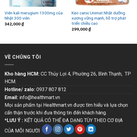
Viên kali merugium 1300mg của
Kẹo canxi Unimat Nhật dưỡng
Nhật 300 viên
xương vững mạnh, hỗ trợ phát
triển chiều cao
342,000
₫
299,000
₫
VỀ CHÚNG TÔI
Kho hàng HCM:
CC Thủy Lợi 4, Phường 26, Bình Thạnh, TP
HCM.
Hotline/ zalo:
0937 807 812
Email:
info@healthmart.vn
Mọi sản phẩm tại Healthmart.vn được tìm hiểu và lựa chọn
cẩn thận trước khi đưa thông tin đến khách hàng.
*LƯU Ý :
KẾT QUẢ CÓ THỂ ĐA DẠNG TÙY THEO CƠ ĐỊA
CỦA MỖI NGƯỜI