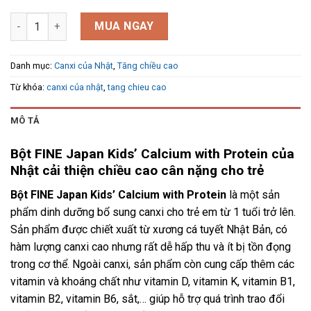
FINE Japan Kids' Calcium with Protein 196g số lượng
MUA NGAY
Danh mục:
Canxi của Nhật
,
Tăng chiều cao
Từ khóa:
canxi của nhật
,
tang chieu cao
MÔ TẢ
Bột FINE Japan Kids’ Calcium with Protein của
Nhật cải thiện chiều cao cân nặng cho trẻ
Bột FINE Japan Kids’ Calcium with Protein
là một sản
phẩm dinh dưỡng bổ sung canxi cho trẻ em từ 1 tuổi trở lên.
Sản phẩm được chiết xuất từ xương cá tuyết Nhật Bản, có
hàm lượng canxi cao nhưng rất dễ hấp thu và ít bị tồn đọng
trong cơ thể. Ngoài canxi, sản phẩm còn cung cấp thêm các
vitamin và khoáng chất như vitamin D, vitamin K, vitamin B1,
vitamin B2, vitamin B6, sắt,… giúp hỗ trợ quá trình trao đổi