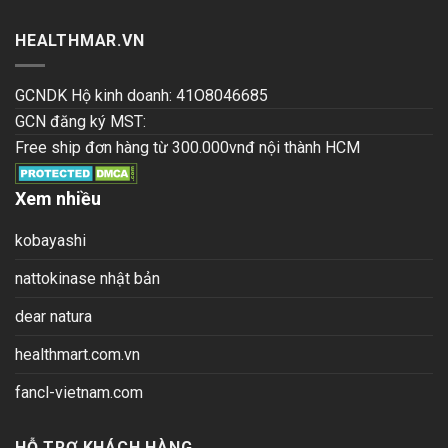
HEALTHMAR.VN
GCNDK Hộ kinh doanh: 41O8046685
GCN đăng ký MST:
Free ship đơn hàng từ 300.000vnđ nội thành HCM
Xem nhiều
kobayashi
nattokinase nhật bản
dear natura
healthmart.com.vn
fancl-vietnam.com
HỖ TRỢ KHÁCH HÀNG