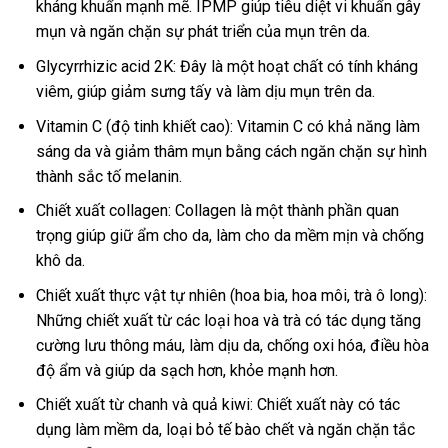
kháng khuẩn mạnh mẽ. IPMP giúp tiêu diệt vi khuẩn gây
mụn và ngăn chặn sự phát triển của mụn trên da.
Glycyrrhizic acid 2K: Đây là một hoạt chất có tính kháng
viêm, giúp giảm sưng tấy và làm dịu mụn trên da.
Vitamin C (độ tinh khiết cao): Vitamin C có khả năng làm
sáng da và giảm thâm mụn bằng cách ngăn chặn sự hình
thành sắc tố melanin.
Chiết xuất collagen: Collagen là một thành phần quan
trọng giúp giữ ẩm cho da, làm cho da mềm mịn và chống
khô da.
Chiết xuất thực vật tự nhiên (hoa bia, hoa môi, trà ô long):
Những chiết xuất từ các loại hoa và trà có tác dụng tăng
cường lưu thông máu, làm dịu da, chống oxi hóa, điều hòa
độ ẩm và giúp da sạch hơn, khỏe mạnh hơn.
Chiết xuất từ chanh và quả kiwi: Chiết xuất này có tác
dụng làm mềm da, loại bỏ tế bào chết và ngăn chặn tắc