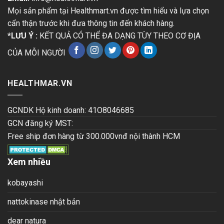
Mọi sản phẩm tại Healthmart.vn được tìm hiểu và lựa chọn
cẩn thận trước khi đưa thông tin đến khách hàng.
*LƯU Ý :
KẾT QUẢ CÓ THỂ ĐA DẠNG TÙY THEO CƠ ĐỊA
CỦA MỖI NGƯỜI
HEALTHMAR.VN
GCNDK Hộ kinh doanh: 41O8046685
GCN đăng ký MST:
Free ship đơn hàng từ 300.000vnđ nội thành HCM
Xem nhiều
kobayashi
nattokinase nhật bản
dear natura