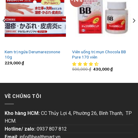
-14%
Kem trị ngứa Derumarezonone
Viên uống trị mụn Chocola BB
10g
Pure 170 viên
229,000
₫
500,000
₫
430,000
₫
VỀ CHÚNG TÔI
Kho hàng HCM:
CC Thủy Lợi 4, Phường 26, Bình Thạnh, TP
HCM.
Hotline/ zalo:
0937 807 812
Email:
info@healthmart.vn