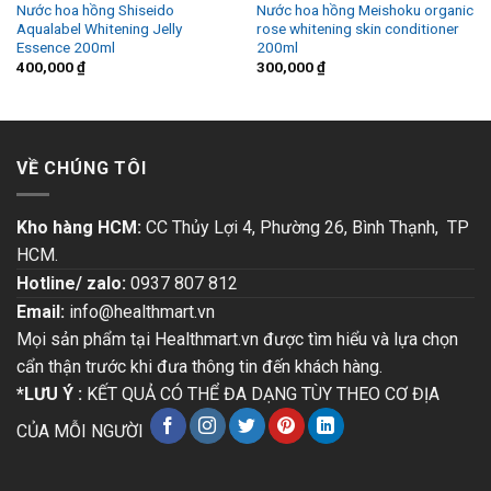
Nước hoa hồng Shiseido
Nước hoa hồng Meishoku organic
Aqualabel Whitening Jelly
rose whitening skin conditioner
Essence 200ml
200ml
400,000
₫
300,000
₫
VỀ CHÚNG TÔI
Kho hàng HCM:
CC Thủy Lợi 4, Phường 26, Bình Thạnh, TP
HCM.
Hotline/ zalo:
0937 807 812
Email:
info@healthmart.vn
Mọi sản phẩm tại Healthmart.vn được tìm hiểu và lựa chọn
cẩn thận trước khi đưa thông tin đến khách hàng.
*LƯU Ý :
KẾT QUẢ CÓ THỂ ĐA DẠNG TÙY THEO CƠ ĐỊA
CỦA MỖI NGƯỜI