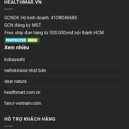
HEALTHMAR.VN
GCNDK Hộ kinh doanh: 41O8046685
GCN đăng ký MST:
Free ship đơn hàng từ 300.000vnđ nội thành HCM
Xem nhiều
kobayashi
nattokinase nhật bản
dear natura
healthmart.com.vn
fancl-vietnam.com
HỖ TRỢ KHÁCH HÀNG