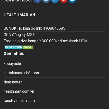
CỦA MỖI NGƯỜI
HEALTHMAR.VN
GCNDK Hộ kinh doanh: 41O8046685
GCN đăng ký MST:
Free ship đơn hàng từ 300.000vnđ nội thành HCM
Xem nhiều
kobayashi
nattokinase nhật bản
dear natura
healthmart.com.vn
fancl-vietnam.com