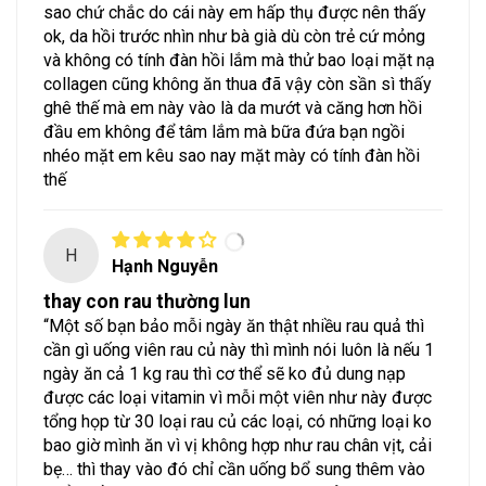
sao chứ chắc do cái này em hấp thụ được nên thấy
ok, da hồi trước nhìn như bà già dù còn trẻ cứ mỏng
và không có tính đàn hồi lắm mà thử bao loại mặt nạ
collagen cũng không ăn thua đã vậy còn sần sì thấy
ghê thế mà em này vào là da mướt và căng hơn hồi
đầu em không để tâm lắm mà bữa đứa bạn ngồi
nhéo mặt em kêu sao nay mặt mày có tính đàn hồi
thế
H
Hạnh Nguyễn
thay con rau thường lun
“Một số bạn bảo mỗi ngày ăn thật nhiều rau quả thì
cần gì uống viên rau củ này thì mình nói luôn là nếu 1
ngày ăn cả 1 kg rau thì cơ thể sẽ ko đủ dung nạp
được các loại vitamin vì mỗi một viên như này được
tổng họp từ 30 loại rau củ các loại, có những loại ko
bao giờ mình ăn vì vị không hợp như rau chân vịt, cải
bẹ… thì thay vào đó chỉ cần uống bổ sung thêm vào