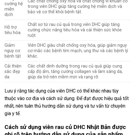
Các chất chống oxy hóa và chất chống vi khuẩn có
cường hệ
trong viên DHC giúp tăng cường hệ miễn dịch và
miễn
bảo vệ cơ thể khỏi bệnh tật.
dịch
Chất xơ từ rau củ quả trong viên DHC giúp tăng
Hỗ trợ
cường chức năng tiêu hóa và cải thiện sức khỏe
tiêu hóa
ruột.
Giảm
Viên DHC giàu chất chống oxy hóa, giúp giảm nguy
nguy cơ
cơ mắc các bệnh tim mạch, ung thư và các bệnh lý
bệnh tật
khác.
Cải thiện
Các chất dinh dưỡng trong rau củ quả giúp cung
sắc đẹp
cấp độ ẩm, tăng cường collagen và làm sáng da,
da
giúp da trở nên mềm mịn và rạng rỡ.
Lưu ý rằng tác dụng của viên DHC có thể khác nhau tùy
thuộc vào cơ địa và cách sử dụng. Để đạt được hiệu quả tốt
nhất, nên tuân thủ hướng dẫn sử dụng và tư vấn từ chuyên
gia y tế.
Cách sử dụng viên rau củ DHC Nhật Bản được
ghi rõ trên hướng dẫn sử dụng của sản phẩm