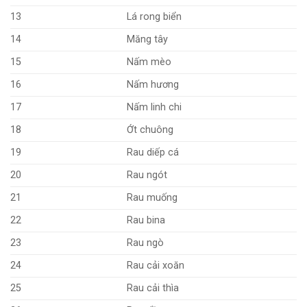
13
Lá rong biển
14
Măng tây
15
Nấm mèo
16
Nấm hương
17
Nấm linh chi
18
Ớt chuông
19
Rau diếp cá
20
Rau ngót
21
Rau muống
22
Rau bina
23
Rau ngò
24
Rau cải xoăn
25
Rau cải thìa