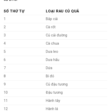
SỐ THỨ TỰ
LOẠI RAU CỦ QUẢ
1
Bắp cải
2
Cà rốt
3
Củ cải đường
4
Cà chua
5
Dưa leo
6
Dưa hấu
7
Dứa
8
Bí đỏ
9
Củ đậu tương
10
Đậu tương
11
Hành tây
12
Hành lá