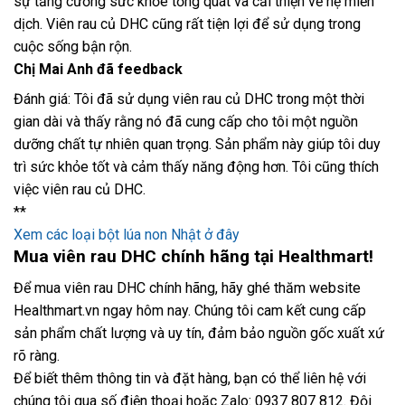
sự tăng cường sức khỏe tổng quát và cải thiện về hệ miễn
dịch. Viên rau củ DHC cũng rất tiện lợi để sử dụng trong
cuộc sống bận rộn.
Chị Mai Anh đã feedback
Đánh giá: Tôi đã sử dụng viên rau củ DHC trong một thời
gian dài và thấy rằng nó đã cung cấp cho tôi một nguồn
dưỡng chất tự nhiên quan trọng. Sản phẩm này giúp tôi duy
trì sức khỏe tốt và cảm thấy năng động hơn. Tôi cũng thích
việc viên rau củ DHC.
**
Xem các loại bột lúa non Nhật ở đây
Mua viên rau DHC chính hãng tại Healthmart!
Để mua viên rau DHC chính hãng, hãy ghé thăm website
Healthmart.vn ngay hôm nay. Chúng tôi cam kết cung cấp
sản phẩm chất lượng và uy tín, đảm bảo nguồn gốc xuất xứ
rõ ràng.
Để biết thêm thông tin và đặt hàng, bạn có thể liên hệ với
chúng tôi qua số điện thoại hoặc Zalo: 0937 807 812. Đội