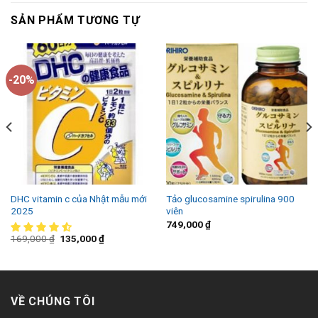
SẢN PHẨM TƯƠNG TỰ
-20%
DHC vitamin c của Nhật mẫu mới
Tảo glucosamine spirulina 900
2025
viên
749,000
₫
169,000
₫
135,000
₫
VỀ CHÚNG TÔI