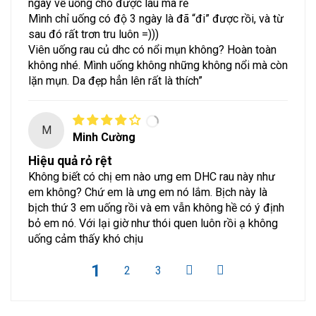
ngày về uống cho được lâu mà rẻ
Mình chỉ uống có độ 3 ngày là đã “đi” được rồi, và từ
sau đó rất trơn tru luôn =)))
Viên uống rau củ dhc có nổi mụn không? Hoàn toàn
không nhé. Mình uống không những không nổi mà còn
lặn mụn. Da đẹp hẳn lên rất là thích”
M
Minh Cường
Hiệu quả rỏ rệt
Không biết có chị em nào ưng em DHC rau này như
em không? Chứ em là ưng em nó lắm. Bịch này là
bịch thứ 3 em uống rồi và em vẫn không hề có ý định
bỏ em nó. Với lại giờ như thói quen luôn rồi ạ không
uống cảm thấy khó chịu
1
2
3