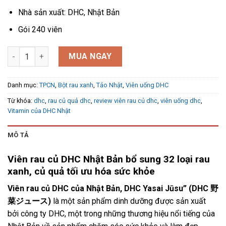
Nhà sản xuất: DHC, Nhật Bản
Gói 240 viên
Viên rau củ DHC Nhật Bản bổ sung 32 loại rau củ quả số lượng
MUA NGAY
Danh mục:
TPCN
,
Bột rau xanh
,
Tảo Nhật
,
Viên uống DHC
Từ khóa:
dhc
,
rau củ quả dhc
,
review viên rau củ dhc
,
viên uống dhc
,
Vitamin của DHC Nhật
MÔ TẢ
Viên rau củ DHC Nhật Bản bổ sung 32 loại rau
xanh, củ quả tối ưu hóa sức khỏe
Viên rau củ DHC của Nhật Bản, DHC Yasai Jūsu” (DHC 野
菜ジュース)
là một sản phẩm dinh dưỡng được sản xuất
bởi công ty DHC, một trong những thương hiệu nổi tiếng của