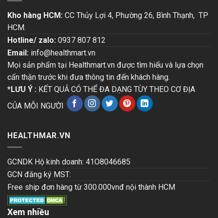
Kho hàng HCM:
CC Thủy Lợi 4, Phường 26, Bình Thạnh, TP
HCM.
Hotline/ zalo:
0937 807 812
Email:
info@healthmart.vn
Mọi sản phẩm tại Healthmart.vn được tìm hiểu và lựa chọn
cẩn thận trước khi đưa thông tin đến khách hàng.
*LƯU Ý :
KẾT QUẢ CÓ THỂ ĐA DẠNG TÙY THEO CƠ ĐỊA
CỦA MỖI NGƯỜI
HEALTHMAR.VN
GCNDK Hộ kinh doanh: 41O8046685
GCN đăng ký MST:
Free ship đơn hàng từ 300.000vnđ nội thành HCM
Xem nhiều