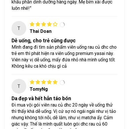
khẩu phần dinh dưỡng hàng ngày. Mẹ bỉm xài được
luôn nhé!”
T
Thai Doan
Dễ uống, cho trẻ cũng được
Mình đang đi tìm sản phẩm viên uống rau củ dhc cho
trẻ em thì phát hiện ra viên uống premium yasai này.
Viên này vị dễ uống, mấy đứa nhỏ nhà mình uống tốt.
Không kêu ca khó chịu gì cả
T
TomyNg
Da đẹp và hết hẳn táo bón
Đi mua vội gói viên rau củ dhc 20 ngày về uống thử
thì thấy khá dễ uống. Vị cứ sợ nó ngái ngái như vị tảo
nhưng không tới nỗi, dễ lắm, như vị matcha ấy. Cảm
giác vậy. Thế là mình quất luôn gói dhc rau củ 60