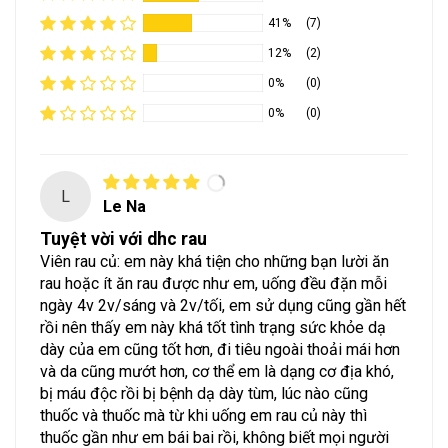
41%
(7)
12%
(2)
0%
(0)
0%
(0)
L
Le Na
Tuyệt vời với dhc rau
Viên rau củ: em này khá tiện cho những bạn lười ăn
rau hoặc ít ăn rau được như em, uống đều đặn mỗi
ngày 4v 2v/sáng và 2v/tối, em sử dụng cũng gần hết
rồi nên thấy em này khá tốt tình trạng sức khỏe dạ
dày của em cũng tốt hơn, đi tiêu ngoài thoải mái hơn
và da cũng mướt hơn, cơ thể em là dạng cơ địa khó,
bị máu độc rồi bị bệnh dạ dày tùm, lúc nào cũng
thuốc và thuốc mà từ khi uống em rau củ này thì
thuốc gần như em bái bai rồi, không biết mọi người