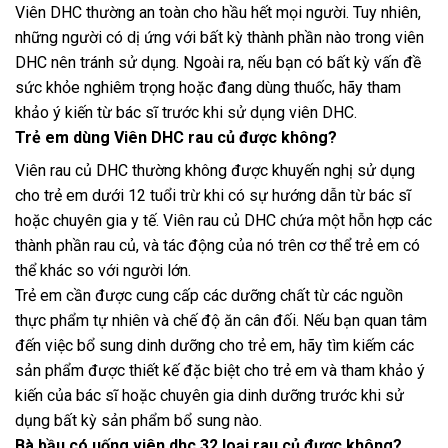
Viên DHC thường an toàn cho hầu hết mọi người. Tuy nhiên,
những người có dị ứng với bất kỳ thành phần nào trong viên
DHC nên tránh sử dụng. Ngoài ra, nếu bạn có bất kỳ vấn đề
sức khỏe nghiêm trọng hoặc đang dùng thuốc, hãy tham
khảo ý kiến từ bác sĩ trước khi sử dụng viên DHC.
Trẻ em dùng Viên DHC rau củ được không?
Viên rau củ DHC thường không được khuyến nghị sử dụng
cho trẻ em dưới 12 tuổi trừ khi có sự hướng dẫn từ bác sĩ
hoặc chuyên gia y tế. Viên rau củ DHC chứa một hỗn hợp các
thành phần rau củ, và tác động của nó trên cơ thể trẻ em có
thể khác so với người lớn.
Trẻ em cần được cung cấp các dưỡng chất từ các nguồn
thực phẩm tự nhiên và chế độ ăn cân đối. Nếu bạn quan tâm
đến việc bổ sung dinh dưỡng cho trẻ em, hãy tìm kiếm các
sản phẩm được thiết kế đặc biệt cho trẻ em và tham khảo ý
kiến ​​của bác sĩ hoặc chuyên gia dinh dưỡng trước khi sử
dụng bất kỳ sản phẩm bổ sung nào.
Bà bầu có uống viên dhc 32 loại rau củ được không?