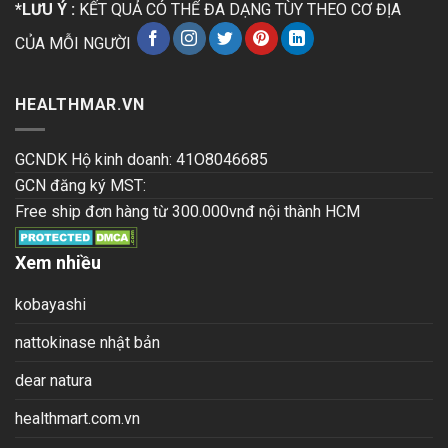
*LƯU Ý :
KẾT QUẢ CÓ THỂ ĐA DẠNG TÙY THEO CƠ ĐỊA
CỦA MỖI NGƯỜI
HEALTHMAR.VN
GCNDK Hộ kinh doanh: 41O8046685
GCN đăng ký MST:
Free ship đơn hàng từ 300.000vnđ nội thành HCM
Xem nhiều
kobayashi
nattokinase nhật bản
dear natura
healthmart.com.vn