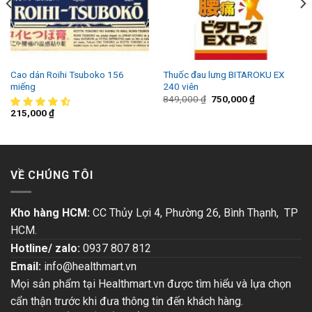
Cao dán Roihi Tsuboko 156
Thuốc đau lưng BITAROKU EX
miếng
240 viên
849,000
₫
750,000
₫
215,000
₫
VỀ CHÚNG TÔI
Kho hàng HCM:
CC Thủy Lợi 4, Phường 26, Bình Thạnh, TP
HCM.
Hotline/ zalo:
0937 807 812
Email:
info@healthmart.vn
Mọi sản phẩm tại Healthmart.vn được tìm hiểu và lựa chọn
cẩn thận trước khi đưa thông tin đến khách hàng.