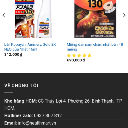
Lăn Kobayahi Ammerz Gold EX
Miếng dán nam châm nhật bản 48
NEO của Nhật 46ml
miếng
312,000
₫
690,000
₫
VỀ CHÚNG TÔI
Kho hàng HCM:
CC Thủy Lợi 4, Phường 26, Bình Thạnh, TP
HCM.
Hotline/ zalo:
0937 807 812
Email:
info@healthmart.vn