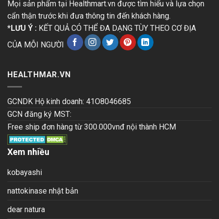
Mọi sản phẩm tại Healthmart.vn được tìm hiểu và lựa chọn
cẩn thận trước khi đưa thông tin đến khách hàng.
*LƯU Ý :
KẾT QUẢ CÓ THỂ ĐA DẠNG TÙY THEO CƠ ĐỊA
CỦA MỖI NGƯỜI
HEALTHMAR.VN
GCNDK Hộ kinh doanh: 41O8046685
GCN đăng ký MST:
Free ship đơn hàng từ 300.000vnđ nội thành HCM
Xem nhiều
kobayashi
nattokinase nhật bản
dear natura