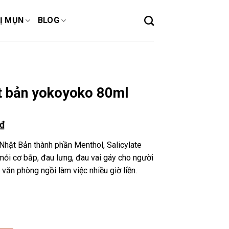
Ị MỤN
BLOG
t bản yokoyoko 80ml
₫
hật Bản thành phần Menthol, Salicylate
ỏi cơ bắp, đau lưng, đau vai gáy cho người
 văn phòng ngồi làm việc nhiều giờ liền.