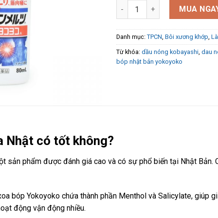
Dầu xoa bóp nhật bản yokoyok
MUA NGA
Danh mục:
TPCN
,
Bôi xương khớp
,
L
Từ khóa:
dầu nóng kobayashi
,
dau n
bóp nhật bản yokoyoko
 Nhật có tốt không?
 sản phẩm được đánh giá cao và có sự phổ biến tại Nhật Bản. C
oa bóp Yokoyoko chứa thành phần Menthol và Salicylate, giúp g
hoạt động vận động nhiều.