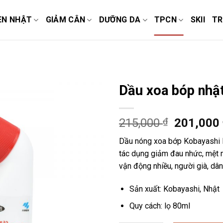
EN NHẬT
GIẢM CÂN
DƯỠNG DA
TPCN
SKII
TR
Dầu xoa bóp nhậ
215,000
₫
201,000
Dầu nóng xoa bớp Kobayashi N
tác dụng giảm đau nhức, mệt m
vận động nhiều, người già, dân
Sản xuất: Kobayashi, Nhật
Quy cách: lọ 80ml