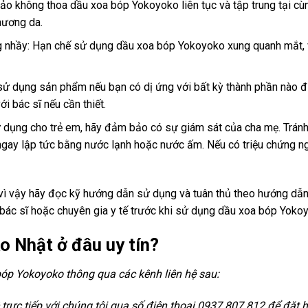
ảo không thoa dầu xoa bóp Yokoyoko liên tục và tập trung tại cùng
hương da.
g nhầy: Hạn chế sử dụng dầu xoa bóp Yokoyoko xung quanh mắt,
sử dụng sản phẩm nếu bạn có dị ứng với bất kỳ thành phần nào 
i bác sĩ nếu cần thiết.
ử dụng cho trẻ em, hãy đảm bảo có sự giám sát của cha mẹ. Trá
 ngay lập tức bằng nước lạnh hoặc nước ấm. Nếu có triệu chứng ng
 vì vậy hãy đọc kỹ hướng dẫn sử dụng và tuân thủ theo hướng dẫn
bác sĩ hoặc chuyên gia y tế trước khi sử dụng dầu xoa bóp Yoko
 Nhật ở đâu uy tín?
óp Yokoyoko thông qua các kênh liên hệ sau:
ệ trực tiếp với chúng tôi qua số điện thoại 0937 807 812 để đặt 