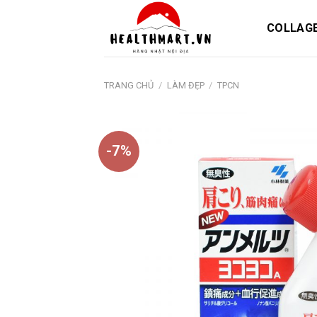
Skip
to
COLLAG
content
TRANG CHỦ
/
LÀM ĐẸP
/
TPCN
-7%