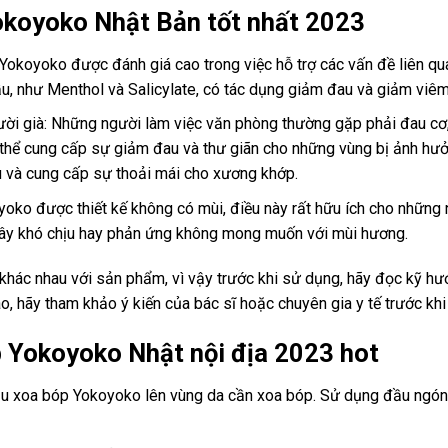
okoyoko Nhật Bản tốt nhất 2023
Yokoyoko được đánh giá cao trong việc hỗ trợ các vấn đề liên q
, như Menthol và Salicylate, có tác dụng giảm đau và giảm viêm, 
ời già: Những người làm việc văn phòng thường gặp phải đau cơ,
thể cung cấp sự giảm đau và thư giãn cho những vùng bị ảnh hưởn
 và cung cấp sự thoải mái cho xương khớp.
ko được thiết kế không có mùi, điều này rất hữu ích cho những 
ây khó chịu hay phản ứng không mong muốn với mùi hương.
 khác nhau với sản phẩm, vì vậy trước khi sử dụng, hãy đọc kỹ hư
o, hãy tham khảo ý kiến của bác sĩ hoặc chuyên gia y tế trước k
 Yokoyoko Nhật nội địa 2023 hot
u xoa bóp Yokoyoko lên vùng da cần xoa bóp. Sử dụng đầu ngón 