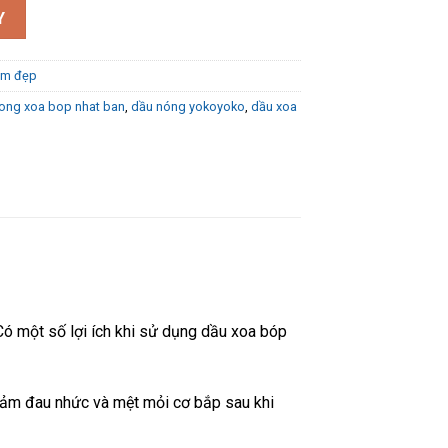
o 80ml số lượng
Y
àm đẹp
ong xoa bop nhat ban
,
dầu nóng yokoyoko
,
dầu xoa
ó một số lợi ích khi sử dụng dầu xoa bóp
iảm đau nhức và mệt mỏi cơ bắp sau khi