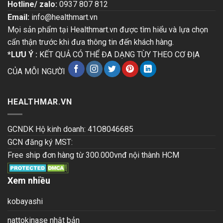
Hotline/ zalo:
0937 807 812
Email:
info@healthmart.vn
Mọi sản phẩm tại Healthmart.vn được tìm hiểu và lựa chọn
cẩn thận trước khi đưa thông tin đến khách hàng.
*LƯU Ý :
KẾT QUẢ CÓ THỂ ĐA DẠNG TÙY THEO CƠ ĐỊA
CỦA MỖI NGƯỜI
HEALTHMAR.VN
GCNDK Hộ kinh doanh: 41O8046685
GCN đăng ký MST:
Free ship đơn hàng từ 300.000vnđ nội thành HCM
Xem nhiều
kobayashi
nattokinase nhật bản