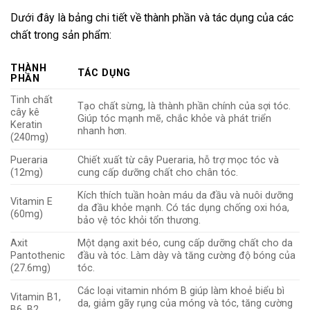
Dưới đây là bảng chi tiết về thành phần và tác dụng của các
chất trong sản phẩm:
THÀNH
TÁC DỤNG
PHẦN
Tinh chất
Tạo chất sừng, là thành phần chính của sợi tóc.
cây kê
Giúp tóc mạnh mẽ, chắc khỏe và phát triển
Keratin
nhanh hơn.
(240mg)
Pueraria
Chiết xuất từ cây Pueraria, hỗ trợ mọc tóc và
(12mg)
cung cấp dưỡng chất cho chân tóc.
Kích thích tuần hoàn máu da đầu và nuôi dưỡng
Vitamin E
da đầu khỏe mạnh. Có tác dụng chống oxi hóa,
(60mg)
bảo vệ tóc khỏi tổn thương.
Axit
Một dạng axit béo, cung cấp dưỡng chất cho da
Pantothenic
đầu và tóc. Làm dày và tăng cường độ bóng của
(27.6mg)
tóc.
Các loại vitamin nhóm B giúp làm khoẻ biểu bì
Vitamin B1,
da, giảm gãy rụng của móng và tóc, tăng cường
B6, B2