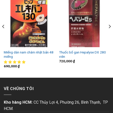
Miếng dán nam châm nhật bản 48
Thuốc bổ gan Hepalyse DX 280
miếng
viên
720,000
₫
690,000
₫
VỀ CHÚNG TÔI
Kho hàng HCM:
CC Thủy Lợi 4, Phường 26, Bình Thạnh, TP
HCM.