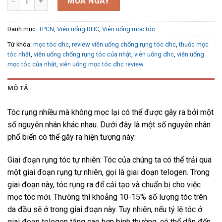
MUA NGAY
Danh mục:
TPCN
,
Viên uống DHC
,
Viên uống mọc tóc
Từ khóa:
mọc tóc dhc
,
review viên uống chống rụng tóc dhc
,
thuốc mọc
tóc nhật
,
viên uống chống rụng tóc của nhật
,
viên uống dhc
,
viên uống
mọc tóc của nhật
,
viên uống mọc tóc dhc review
MÔ TẢ
Tóc rụng nhiều mà không mọc lại có thể được gây ra bởi một
số nguyên nhân khác nhau. Dưới đây là một số nguyên nhân
phổ biến có thể gây ra hiện tượng này:
Giai đoạn rụng tóc tự nhiên: Tóc của chúng ta có thể trải qua
một giai đoạn rụng tự nhiên, gọi là giai đoạn telogen. Trong
giai đoạn này, tóc rụng ra để cải tạo và chuẩn bị cho việc
mọc tóc mới. Thường thì khoảng 10-15% số lượng tóc trên
da đầu sẽ ở trong giai đoạn này. Tuy nhiên, nếu tỷ lệ tóc ở
giai đoạn telogen tăng cao hơn bình thường, có thể dẫn đến