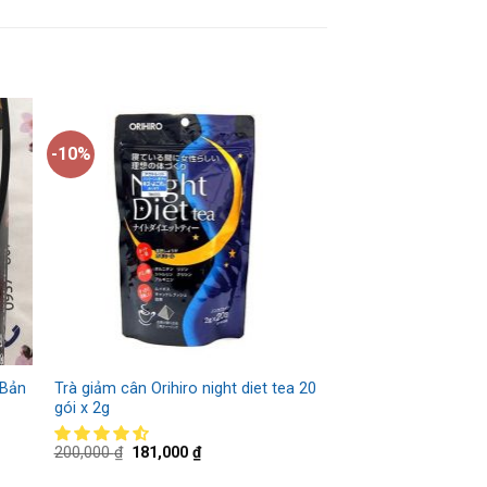
-10%
 Bản
Trà giảm cân Orihiro night diet tea 20
gói x 2g
200,000
₫
181,000
₫