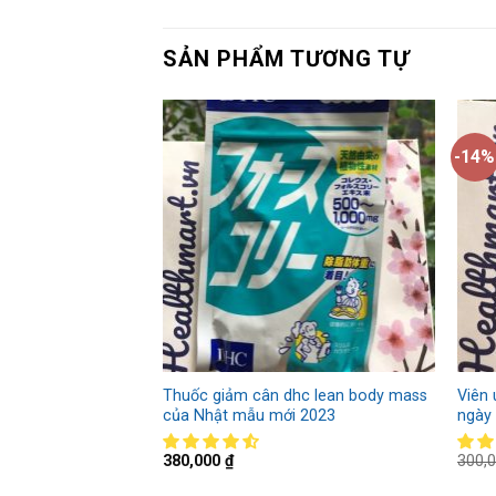
SẢN PHẨM TƯƠNG TỰ
-14%
 Nhật Bản Orihiro
Thuốc giảm cân dhc lean body mass
Viên
của Nhật mẫu mới 2023
ngày 
0
₫
380,000
₫
300,