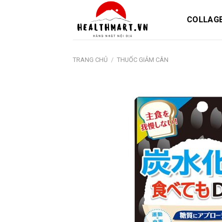
Skip
to
COLLAG
content
TRANG CHỦ
/
THUỐC GIẢM CÂN