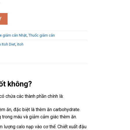
y
chống hấp thụ đường của Nhật 120 viên số lượng
Y
e giảm cân Nhật
,
Thuốc giảm cân
 Itoh Diet
,
itoh
tốt không?
ó chứa các thành phần chính là:
m ăn, đặc biệt là thèm ăn carbohydrate.
 trong máu và giảm cảm giác thèm ăn.
m lượng calo nạp vào cơ thể. Chiết xuất đậu