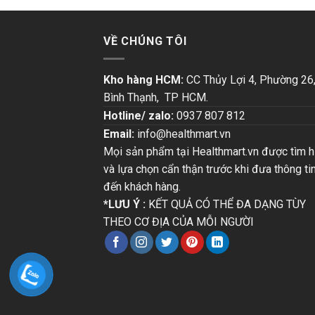
VỀ CHÚNG TÔI
Kho hàng HCM:
CC Thủy Lợi 4, Phường 26
Bình Thạnh, TP HCM.
Hotline/ zalo:
0937 807 812
Email:
info@healthmart.vn
Mọi sản phẩm tại Healthmart.vn được tìm h
và lựa chọn cẩn thận trước khi đưa thông ti
đến khách hàng.
*LƯU Ý :
KẾT QUẢ CÓ THỂ ĐA DẠNG TÙY
THEO CƠ ĐỊA CỦA MỖI NGƯỜI