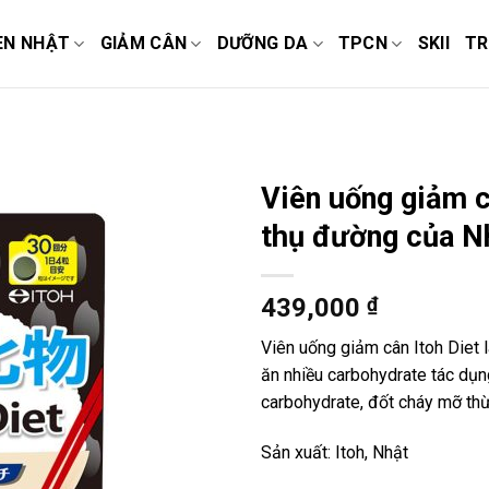
EN NHẬT
GIẢM CÂN
DƯỠNG DA
TPCN
SKII
TR
Viên uống giảm c
thụ đường của N
439,000
₫
Viên uống giảm cân Itoh Diet 
ăn nhiều carbohydrate tác dụ
carbohydrate, đốt cháy mỡ thừ
Sản xuất: Itoh, Nhật