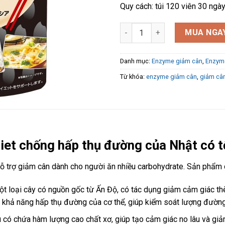
Quy cách: túi 120 viên 30 ngà
Viên uống giảm cân Itoh Diet 
MUA NGA
Danh mục:
Enzyme giảm cân
,
Enzym
Từ khóa:
enzyme giảm cân
,
giảm cân
Diet chống hấp thụ đường của Nhật có 
 trợ giảm cân dành cho người ăn nhiều carbohydrate. Sản phẩm c
t loại cây có nguồn gốc từ Ấn Độ, có tác dụng giảm cảm giác thè
khả năng hấp thụ đường của cơ thể, giúp kiểm soát lượng đường
u có chứa hàm lượng cao chất xơ, giúp tạo cảm giác no lâu và giả