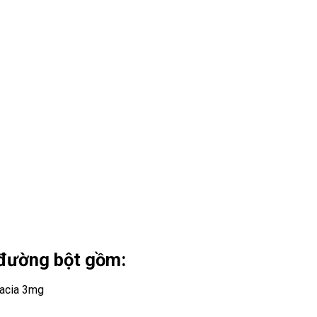
 đường bột gồm:
lacia 3mg