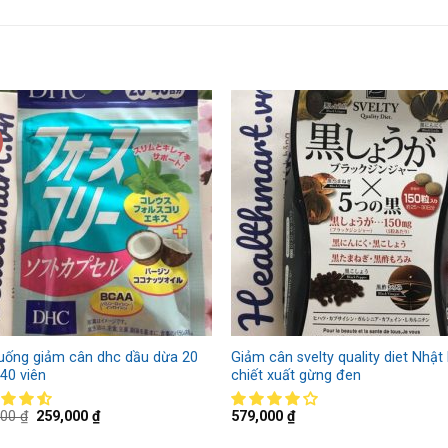
 uống giảm cân dhc dầu dừa 20
Giảm cân svelty quality diet Nhật
40 viên
chiết xuất gừng đen
000
₫
259,000
₫
579,000
₫