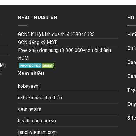
HEALTHMAR.VN
HỖ
,
GCNDK Hộ kinh doanh: 41O8046685
Hướ
GCN đăng ký MST:
Chí
Free ship đơn hàng từ 300.000vnđ nội thành
HCM
Cam
iểu
n
Xem nhiều
Cam
kobayashi
Trợ
nattokinase nhật bản
Quy
dear natura
Sit
healthmart.com.vn
fancl-vietnam.com