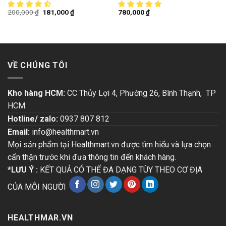
200,000
₫
181,000
₫
780,000
₫
VỀ CHÚNG TÔI
Kho hàng HCM:
CC Thủy Lợi 4, Phường 26, Bình Thạnh, TP
HCM.
Hotline/ zalo:
0937 807 812
Email:
info@healthmart.vn
Mọi sản phẩm tại Healthmart.vn được tìm hiểu và lựa chọn
cẩn thận trước khi đưa thông tin đến khách hàng.
*LƯU Ý :
KẾT QUẢ CÓ THỂ ĐA DẠNG TÙY THEO CƠ ĐỊA
CỦA MỖI NGƯỜI
HEALTHMAR.VN