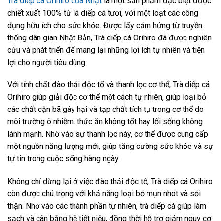
Trà diếp cá Orihiro của Nhật
là một sản phẩm đặc biệt được
chiết xuất 100% từ lá diếp cá tươi, với một loạt các công
dụng hữu ích cho sức khỏe. Được lấy cảm hứng từ truyền
thống dân gian Nhật Bản, Trà diếp cá Orihiro đã được nghiên
cứu và phát triển để mang lại những lợi ích tự nhiên và tiện
lợi cho người tiêu dùng.
Với tính chất đào thải độc tố và thanh lọc cơ thể, Trà diếp cá
Orihiro giúp giải độc cơ thể một cách tự nhiên, giúp loại bỏ
các chất cặn bã gây hại và tạp chất tích tụ trong cơ thể do
môi trường ô nhiễm, thức ăn không tốt hay lối sống không
lành mạnh. Nhờ vào sự thanh lọc này, cơ thể được cung cấp
một nguồn năng lượng mới, giúp tăng cường sức khỏe và sự
tự tin trong cuộc sống hàng ngày.
Không chỉ dừng lại ở việc đào thải độc tố, Trà diếp cá Orihiro
còn được chú trọng với khả năng loại bỏ mụn nhot và sỏi
thận. Nhờ vào các thành phần tự nhiên, trà diếp cá giúp làm
sạch và cân bằng hệ tiết niệu, đồng thời hỗ trợ giảm nguy cơ