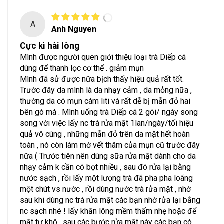
A
Anh Nguyen
Cực kì hài lòng
Mình được người quen giới thiệu loại trà Diếp cá
dùng để thanh lọc cơ thể . giảm mụn
Mình đã sử được nữa bịch thấy hiệu quả rất tốt.
Trước đây da mình là da nhạy cảm , da mỏng nữa ,
thường da có mụn cám liti và rất dễ bị mẫn đỏ hai
bên gò má . Mình uống trà Diếp cá 2 gói/ ngày song
song với việc lấy nc trà rửa mặt 1lan/ngày/tối hiệu
quả vô cùng , những mẫn đỏ trên da mặt hết hoàn
toàn , nó còn làm mờ vết thâm của mụn cũ trước đây
nữa ( Trước tiên nên dùng sữa rửa mặt dành cho da
nhạy cảm k cần có bọt nhiều , sau đó rửa lại bằng
nước sạch , rồi lấy một lượng trà đã pha pha loãng
một chút vs nước , rồi dùng nước trà rửa mặt , nhớ
sau khi dùng nc trà rửa mặt các bạn nhớ rửa lại bằng
nc sạch nhé ! lấy khăn lông mềm thấm nhẹ hoặc để
mặt tự khô , sau các bước rửa mặt này các bạn có