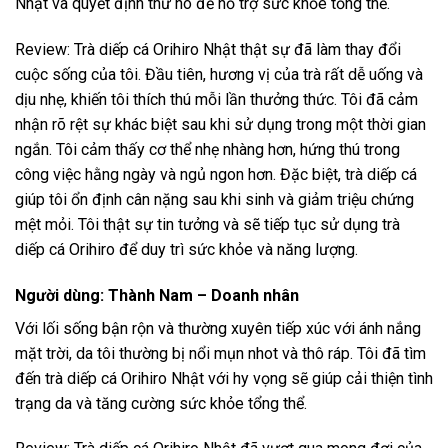
Nhật và quyết định thử nó để hỗ trợ sức khỏe tổng thể.
Review: Trà diếp cá Orihiro Nhật thật sự đã làm thay đổi
cuộc sống của tôi. Đầu tiên, hương vị của trà rất dễ uống và
dịu nhẹ, khiến tôi thích thú mỗi lần thưởng thức. Tôi đã cảm
nhận rõ rệt sự khác biệt sau khi sử dụng trong một thời gian
ngắn. Tôi cảm thấy cơ thể nhẹ nhàng hơn, hứng thú trong
công việc hằng ngày và ngủ ngon hơn. Đặc biệt, trà diếp cá
giúp tôi ổn định cân nặng sau khi sinh và giảm triệu chứng
mệt mỏi. Tôi thật sự tin tưởng và sẽ tiếp tục sử dụng trà
diếp cá Orihiro để duy trì sức khỏe và năng lượng.
Người dùng: Thành Nam – Doanh nhân
Với lối sống bận rộn và thường xuyên tiếp xúc với ánh nắng
mặt trời, da tôi thường bị nổi mụn nhot và thô ráp. Tôi đã tìm
đến trà diếp cá Orihiro Nhật với hy vọng sẽ giúp cải thiện tình
trạng da và tăng cường sức khỏe tổng thể.