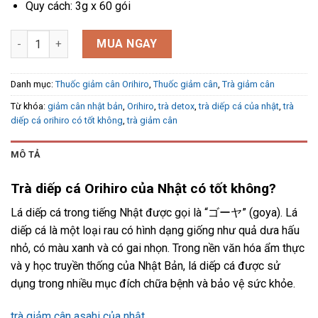
Quy cách: 3g x 60 gói
Trà diếp cá Orihiro của Nhật Bản túi 60 gói x 3g số lượng
MUA NGAY
Danh mục:
Thuốc giảm cân Orihiro
,
Thuốc giảm cân
,
Trà giảm cân
Từ khóa:
giảm cân nhật bản
,
Orihiro
,
trà detox
,
trà diếp cá của nhật
,
trà
diếp cá orihiro có tốt không
,
trà giảm cân
MÔ TẢ
Trà diếp cá Orihiro của Nhật có tốt không?
Lá diếp cá trong tiếng Nhật được gọi là “ゴーヤ” (goya). Lá
diếp cá là một loại rau có hình dạng giống như quả dưa hấu
nhỏ, có màu xanh và có gai nhọn. Trong nền văn hóa ẩm thực
và y học truyền thống của Nhật Bản, lá diếp cá được sử
dụng trong nhiều mục đích chữa bệnh và bảo vệ sức khỏe.
trà giảm cân asahi của nhật