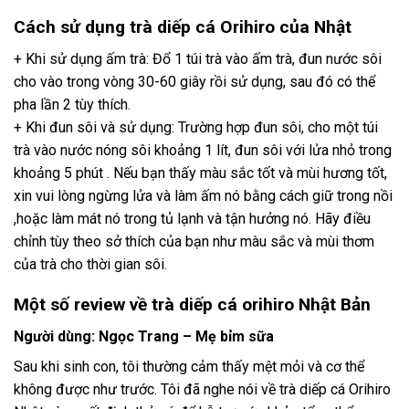
Cách sử dụng trà diếp cá Orihiro của Nhật
+ Khi sử dụng ấm trà: Đổ 1 túi trà vào ấm trà, đun nước sôi
cho vào trong vòng 30-60 giây rồi sử dụng, sau đó có thể
pha lần 2 tùy thích.
+ Khi đun sôi và sử dụng: Trường hợp đun sôi, cho một túi
trà vào nước nóng sôi khoảng 1 lít, đun sôi với lửa nhỏ trong
khoảng 5 phút . Nếu bạn thấy màu sắc tốt và mùi hương tốt,
xin vui lòng ngừng lửa và làm ấm nó bằng cách giữ trong nồi
,hoặc làm mát nó trong tủ lạnh và tận hưởng nó. Hãy điều
chỉnh tùy theo sở thích của bạn như màu sắc và mùi thơm
của trà cho thời gian sôi.
Một số review về trà diếp cá orihiro Nhật Bản
Người dùng: Ngọc Trang – Mẹ bỉm sữa
Sau khi sinh con, tôi thường cảm thấy mệt mỏi và cơ thể
không được như trước. Tôi đã nghe nói về trà diếp cá Orihiro