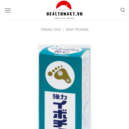
Skip
to
content
TRANG CHỦ
/
KEM TRỊ MỤN