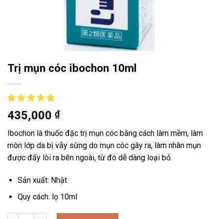
Trị mụn cóc ibochon 10ml
435,000
₫
Ibochon là thuốc đặc trị mụn cóc bằng cách làm mềm, làm
mòn lớp da bị vẫy sừng do mụn cóc gây ra, làm nhân mụn
được đẩy lòi ra bên ngoài, từ đó dễ dàng loại bỏ.
Sản xuất: Nhật
Quy cách: lọ 10ml
Trị mụn cóc ibochon 10ml số lượng