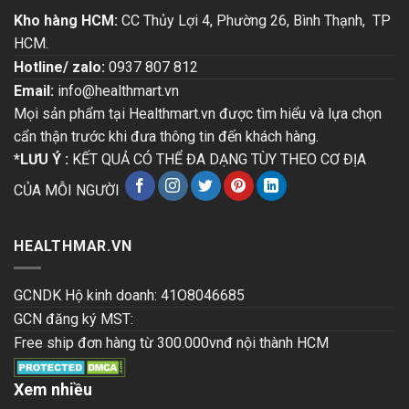
Kho hàng HCM:
CC Thủy Lợi 4, Phường 26, Bình Thạnh, TP
HCM.
Hotline/ zalo:
0937 807 812
Email:
info@healthmart.vn
Mọi sản phẩm tại Healthmart.vn được tìm hiểu và lựa chọn
cẩn thận trước khi đưa thông tin đến khách hàng.
*LƯU Ý :
KẾT QUẢ CÓ THỂ ĐA DẠNG TÙY THEO CƠ ĐỊA
CỦA MỖI NGƯỜI
HEALTHMAR.VN
GCNDK Hộ kinh doanh: 41O8046685
GCN đăng ký MST:
Free ship đơn hàng từ 300.000vnđ nội thành HCM
Xem nhiều