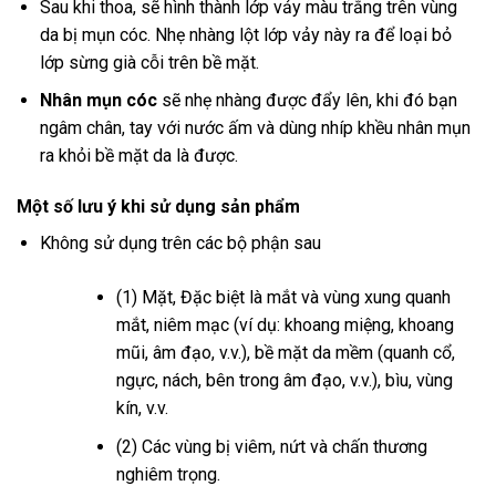
Sau khi thoa, sẽ hình thành lớp vảy màu trắng trên vùng
da bị mụn cóc. Nhẹ nhàng lột lớp vảy này ra để loại bỏ
lớp sừng già cỗi trên bề mặt.
Nhân mụn cóc
sẽ nhẹ nhàng được đẩy lên, khi đó bạn
ngâm chân, tay với nước ấm và dùng nhíp khều nhân mụn
ra khỏi bề mặt da là được.
Một số lưu ý khi sử dụng sản phẩm
Không sử dụng trên các bộ phận sau
(1) Mặt, Đặc biệt là mắt và vùng xung quanh
mắt, niêm mạc (ví dụ: khoang miệng, khoang
mũi, âm đạo, v.v.), bề mặt da mềm (quanh cổ,
ngực, nách, bên trong âm đạo, v.v.), bìu, vùng
kín, v.v.
(2) Các vùng bị viêm, nứt và chấn thương
nghiêm trọng.