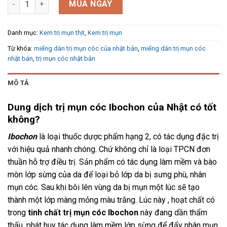
MUA NGAY
Danh mục:
Kem trị mụn thịt
,
Kem trị mụn
Từ khóa:
miếng dán trị mụn cóc của nhật bản
,
miếng dán trị mụn cóc
nhật bản
,
trị mụn cóc nhật bản
MÔ TẢ
Dung dịch trị mụn cóc Ibochon của Nhật có tốt
không?
Ibochon
là loại thuốc dược phẩm hạng 2, có tác dụng đặc trị
với hiệu quả nhanh chóng. Chứ không chỉ là loại TPCN đơn
thuần hỗ trợ điều trị. Sản phẩm có tác dụng làm mềm và bào
mòn lớp sừng của da để loại bỏ lớp da bị sưng phù, nhân
mụn cóc. Sau khi bôi lên vùng da bị mụn một lúc sẽ tạo
thành một lớp màng mỏng màu trắng. Lúc này , hoạt chất có
trong
tinh chất trị mụn cóc Ibochon
này đang dần thẩm
thấu, phát huy tác dụng làm mềm lớp sừng để đẩy nhân mụn