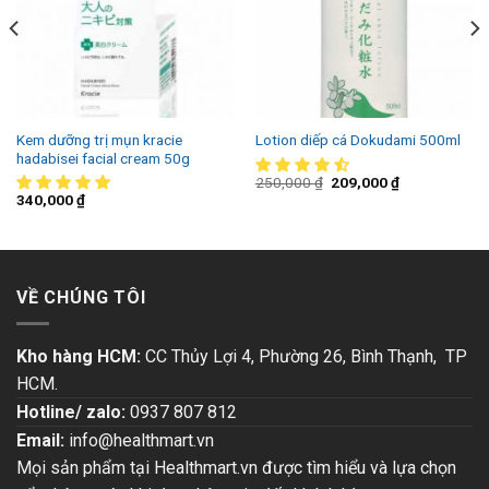
Kem dưỡng trị mụn kracie
Lotion diếp cá Dokudami 500ml
hadabisei facial cream 50g
250,000
₫
209,000
₫
340,000
₫
VỀ CHÚNG TÔI
Kho hàng HCM:
CC Thủy Lợi 4, Phường 26, Bình Thạnh, TP
HCM.
Hotline/ zalo:
0937 807 812
Email:
info@healthmart.vn
Mọi sản phẩm tại Healthmart.vn được tìm hiểu và lựa chọn