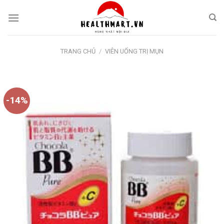
Skip
to
content
TRANG CHỦ
/
VIÊN UỐNG TRỊ MỤN
-14%