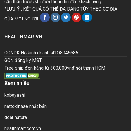
cẩn thận trước khi đưa thông tin đến khách hàng.
*LƯU Ý :
KẾT QUẢ CÓ THỂ ĐA DẠNG TÙY THEO CƠ ĐỊA
CỦA MỖI NGƯỜI
HEALTHMAR.VN
GCNDK Hộ kinh doanh: 41O8046685
GCN đăng ký MST:
Free ship đơn hàng từ 300.000vnđ nội thành HCM
Xem nhiều
kobayashi
nattokinase nhật bản
dear natura
healthmart.com.vn