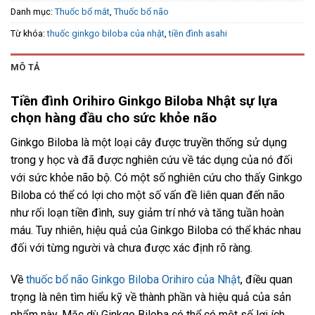
Danh mục:
Thuốc bổ mắt
,
Thuốc bổ não
Từ khóa:
thuốc ginkgo biloba của nhật
,
tiền đình asahi
MÔ TẢ
Tiền đình Orihiro Ginkgo Biloba Nhật sự lựa
chọn hàng đầu cho sức khỏe não
Ginkgo Biloba là một loại cây được truyền thống sử dụng
trong y học và đã được nghiên cứu về tác dụng của nó đối
với sức khỏe não bộ. Có một số nghiên cứu cho thấy Ginkgo
Biloba có thể có lợi cho một số vấn đề liên quan đến não
như rối loạn tiền đình, suy giảm trí nhớ và tăng tuần hoàn
máu. Tuy nhiên, hiệu quả của Ginkgo Biloba có thể khác nhau
đối với từng người và chưa được xác định rõ ràng.
Về
thuốc bổ não Ginkgo Biloba Orihiro của Nhật
, điều quan
trọng là nên tìm hiểu kỹ về thành phần và hiệu quả của sản
phẩm này. Mặc dù Ginkgo Biloba có thể có một số lợi ích