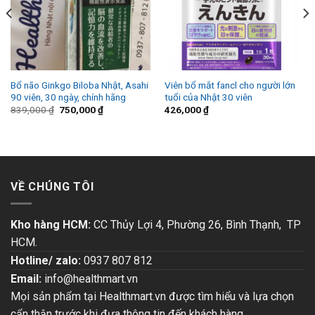
Bổ não Ginkgo Biloba Nhật, Asahi
Viên bổ mắt fancl cho người lớn
90 viên, 30 ngày, chính hãng
tuổi của Nhật 30 viên
839,000
₫
750,000
₫
426,000
₫
VỀ CHÚNG TÔI
Kho hàng HCM:
CC Thủy Lợi 4, Phường 26, Bình Thạnh, TP
HCM.
Hotline/ zalo:
0937 807 812
Email:
info@healthmart.vn
Mọi sản phẩm tại Healthmart.vn được tìm hiểu và lựa chọn
cẩn thận trước khi đưa thông tin đến khách hàng.