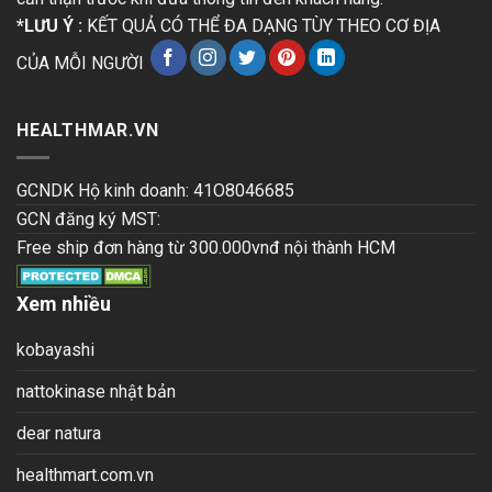
*LƯU Ý :
KẾT QUẢ CÓ THỂ ĐA DẠNG TÙY THEO CƠ ĐỊA
CỦA MỖI NGƯỜI
HEALTHMAR.VN
GCNDK Hộ kinh doanh: 41O8046685
GCN đăng ký MST:
Free ship đơn hàng từ 300.000vnđ nội thành HCM
Xem nhiều
kobayashi
nattokinase nhật bản
dear natura
healthmart.com.vn