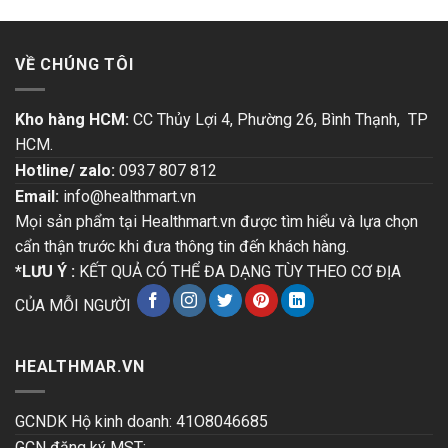
VỀ CHÚNG TÔI
Kho hàng HCM:
CC Thủy Lợi 4, Phường 26, Bình Thạnh, TP
HCM.
Hotline/ zalo:
0937 807 812
Email:
info@healthmart.vn
Mọi sản phẩm tại Healthmart.vn được tìm hiểu và lựa chọn
cẩn thận trước khi đưa thông tin đến khách hàng.
*LƯU Ý :
KẾT QUẢ CÓ THỂ ĐA DẠNG TÙY THEO CƠ ĐỊA
CỦA MỖI NGƯỜI
HEALTHMAR.VN
GCNDK Hộ kinh doanh: 41O8046685
GCN đăng ký MST: