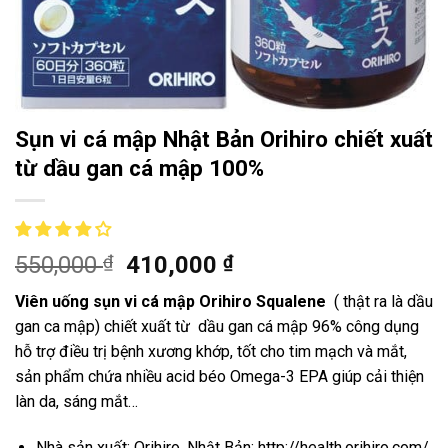
Sụn vi cá mập Nhật Bản Orihiro chiết xuất
từ dầu gan cá mập 100%
550,000
₫
410,000
₫
Viên uống sụn vi cá mập Orihiro Squalene
( thật ra là dầu
gan ca mập) chiết xuất từ dầu gan cá mập 96% công dụng
hỗ trợ điều trị bệnh xương khớp, tốt cho tim mạch và mắt,
sản phẩm chứa nhiều acid béo Omega-3 EPA giúp cải thiện
làn da, sáng mắt…
Nhà sản xuất: Orihiro, Nhật Bản: http://health.orihiro.com/