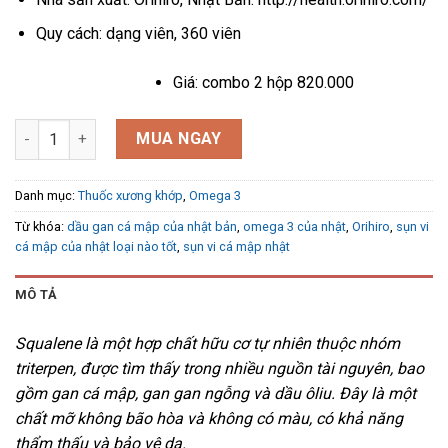
Quy cách: dạng viên, 360 viên
Giá: combo 2 hộp 820.000
Sụn vi cá mập Nhật Bản Orihiro chiết xuất từ dầu gan cá mập 1
MUA NGAY
Danh mục:
Thuốc xương khớp
,
Omega 3
Từ khóa:
dầu gan cá mập của nhật bản
,
omega 3 của nhật
,
Orihiro
,
sụn vi
cá mập của nhật loại nào tốt
,
sụn vi cá mập nhật
MÔ TẢ
Squalene là một hợp chất hữu cơ tự nhiên thuộc nhóm
triterpen, được tìm thấy trong nhiều nguồn tài nguyên, bao
gồm gan cá mập, gan gan ngỗng và dầu ôliu. Đây là một
chất mỡ không bão hòa và không có màu, có khả năng
thẩm thấu và bảo vệ da.