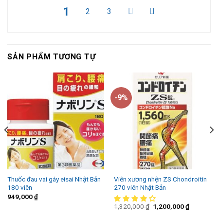
1
2
3
SẢN PHẨM TƯƠNG TỰ
-9%
Thuốc đau vai gáy eisai Nhật Bản
Viên xương nhện ZS Chondroitin
180 viên
270 viên Nhật Bản
949,000
₫
1,320,000
₫
1,200,000
₫