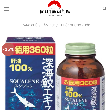
Skip
to
content
TRANG CHỦ
/
LÀM ĐẸP
/
THUỐC XƯƠNG KHỚP
-25%