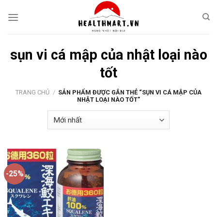
Skip
to
content
sụn vi cá mập của nhật loại nào
tốt
TRANG CHỦ
/
SẢN PHẨM ĐƯỢC GẮN THẺ “SỤN VI CÁ MẬP CỦA
NHẬT LOẠI NÀO TỐT”
-25%