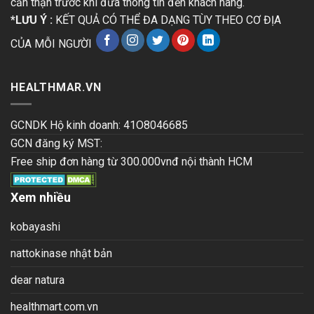
cẩn thận trước khi đưa thông tin đến khách hàng.
*LƯU Ý :
KẾT QUẢ CÓ THỂ ĐA DẠNG TÙY THEO CƠ ĐỊA
CỦA MỖI NGƯỜI
HEALTHMAR.VN
GCNDK Hộ kinh doanh: 41O8046685
GCN đăng ký MST:
Free ship đơn hàng từ 300.000vnđ nội thành HCM
Xem nhiều
kobayashi
nattokinase nhật bản
dear natura
healthmart.com.vn