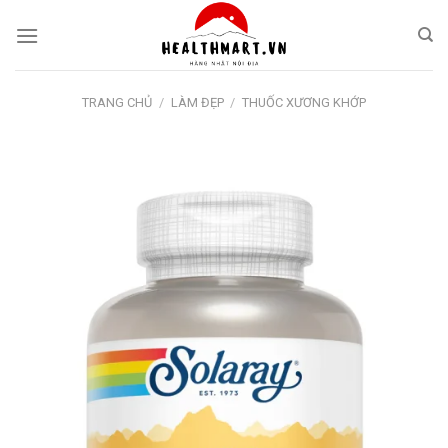
Skip
to
content
TRANG CHỦ
/
LÀM ĐẸP
/
THUỐC XƯƠNG KHỚP