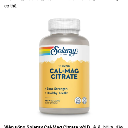
cơ thể.
Viên uống Solaray Cal-Mag Citrate với D₃ & K₂
hội tụ đầy