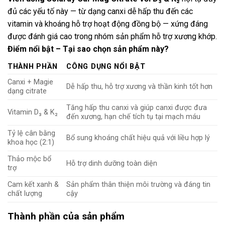
đủ các yếu tố này — từ dạng canxi dễ hấp thu đến các
vitamin và khoáng hỗ trợ hoạt động đồng bộ — xứng đáng
được đánh giá cao trong nhóm sản phẩm hỗ trợ xương khớp.
Điểm nổi bật – Tại sao chọn sản phẩm này?
THÀNH PHẦN
CÔNG DỤNG NỔI BẬT
Canxi + Magie
Dễ hấp thu, hỗ trợ xương và thần kinh tốt hơn
dạng citrate
Tăng hấp thu canxi và giúp canxi được đưa
Vitamin D₃ & K₂
đến xương, hạn chế tích tụ tại mạch máu
Tỷ lệ cân bằng
Bổ sung khoáng chất hiệu quả với liều hợp lý
khoa học (2:1)
Thảo mộc bổ
Hỗ trợ dinh dưỡng toàn diện
trợ
Cam kết xanh &
Sản phẩm thân thiện môi trường và đáng tin
chất lượng
cậy
Thành phần của sản phẩm