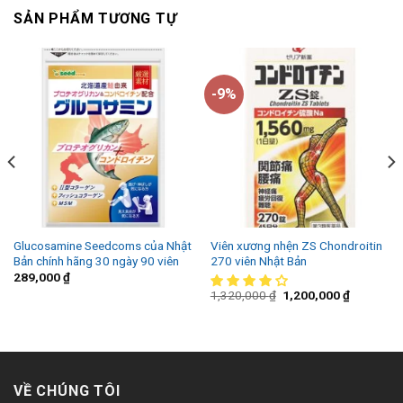
SẢN PHẨM TƯƠNG TỰ
-9%
Glucosamine Seedcoms của Nhật
Viên xương nhện ZS Chondroitin
Bản chính hãng 30 ngày 90 viên
270 viên Nhật Bản
289,000
₫
1,320,000
₫
1,200,000
₫
VỀ CHÚNG TÔI