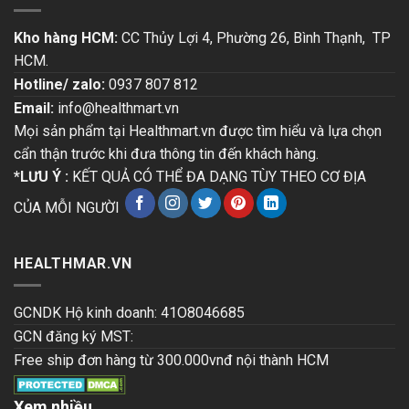
Kho hàng HCM:
CC Thủy Lợi 4, Phường 26, Bình Thạnh, TP
HCM.
Hotline/ zalo:
0937 807 812
Email:
info@healthmart.vn
Mọi sản phẩm tại Healthmart.vn được tìm hiểu và lựa chọn
cẩn thận trước khi đưa thông tin đến khách hàng.
*LƯU Ý :
KẾT QUẢ CÓ THỂ ĐA DẠNG TÙY THEO CƠ ĐỊA
CỦA MỖI NGƯỜI
HEALTHMAR.VN
GCNDK Hộ kinh doanh: 41O8046685
GCN đăng ký MST:
Free ship đơn hàng từ 300.000vnđ nội thành HCM
Xem nhiều