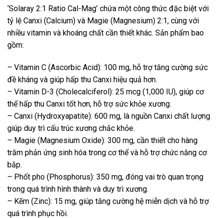
‘Solaray 2:1 Ratio Cal-Mag’ chứa một công thức đặc biệt với
tỷ lệ Canxi (Calcium) và Magie (Magnesium) 2:1, cùng với
nhiều vitamin và khoáng chất cần thiết khác. Sản phẩm bao
gồm:
– Vitamin C (Ascorbic Acid): 100 mg, hỗ trợ tăng cường sức
đề kháng và giúp hấp thu Canxi hiệu quả hơn.
– Vitamin D-3 (Cholecalciferol): 25 mcg (1,000 IU), giúp cơ
thể hấp thu Canxi tốt hơn, hỗ trợ sức khỏe xương.
– Canxi (Hydroxyapatite): 600 mg, là nguồn Canxi chất lượng
giúp duy trì cấu trúc xương chắc khỏe.
– Magie (Magnesium Oxide): 300 mg, cần thiết cho hàng
trăm phản ứng sinh hóa trong cơ thể và hỗ trợ chức năng cơ
bắp.
– Phốt pho (Phosphorus): 350 mg, đóng vai trò quan trọng
trong quá trình hình thành và duy trì xương.
– Kẽm (Zinc): 15 mg, giúp tăng cường hệ miễn dịch và hỗ trợ
quá trình phục hồi.