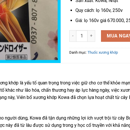
Sản xuất: Kowa, Nhật
Quy cách: lọ 160v, 250v
Giá: lọ 160v giá 670.000, 
Viên đầu gối Q&P Kowa Nhật Bả
MUA NGA
Danh mục:
Thuốc xương khớp
ương khớp là yếu tố quan trọng trong việc giữ cho cơ thể khỏe mạ
u tố khác như lão hóa, chấn thương hay áp lực hàng ngày, việc xươ
 trạng này, Viên bổ xương khớp Kowa đã chọn lựa hoạt chất từ câ
 người dùng, Kowa đã tận dụng những lợi ích vượt trội từ cây B
ược này đã từ lâu được sử dụng trong y học cổ truyền với khả năn