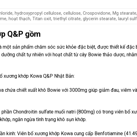
ride, hydroxypropyl cellulose, cellulose, Crospovidone, Mg stearate, P
, hoạt thạch, Titan oxit, triethyl citrate, glycerin stearate, lauryl s
hớp Q&P gồm
à một sản phẩm chăm sóc sức khỏe đặc biệt, được thiết kế đặc b
 dưỡng chất tự nhiên với hoạt chất từ cây Bowie thảo dược, nhằ
 bổ xương khớp Kowa Q&P Nhật Bản:
 chứa chiết xuất khô Bowie với 3000mg giúp giảm đau, viêm và 
 phần Chondroitin sulfate muối natri (800mg) có trong viên bổ x
 khớp, ngăn ngừa tình trạng khô sụn khớp.
thần kinh: Viên bổ xương khớp Kowa cung cấp Benfotiamine (41.4