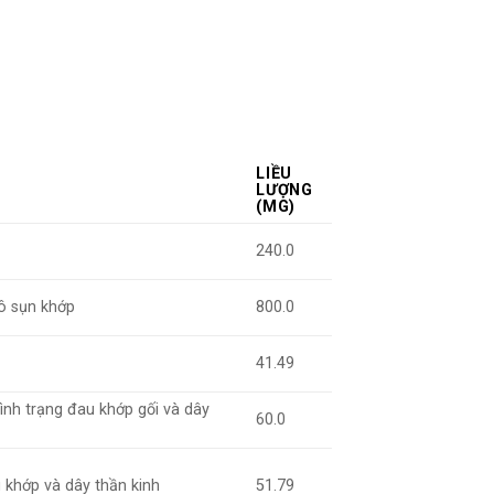
LIỀU
LƯỢNG
(MG)
240.0
hô sụn khớp
800.0
41.49
tình trạng đau khớp gối và dây
60.0
khớp và dây thần kinh
51.79