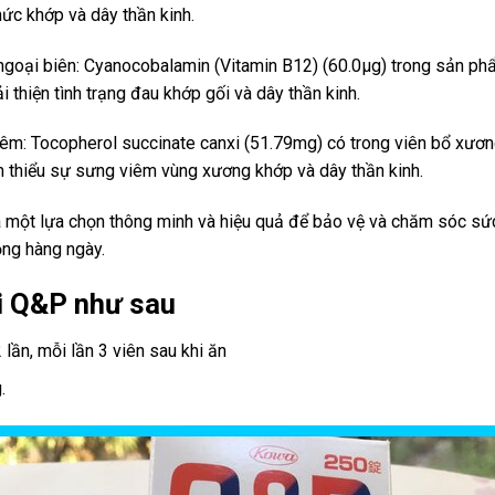
nhức khớp và dây thần kinh.
ngoại biên: Cyanocobalamin (Vitamin B12) (60.0μg) trong sản phẩ
i thiện tình trạng đau khớp gối và dây thần kinh.
êm: Tocopherol succinate canxi (51.79mg) có trong viên bổ xươ
 thiểu sự sưng viêm vùng xương khớp và dây thần kinh.
 một lựa chọn thông minh và hiệu quả để bảo vệ và chăm sóc sức
ộng hàng ngày.
i Q&P như sau
 lần, mỗi lần 3 viên sau khi ăn
.