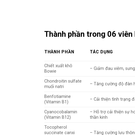
Thành phần trong 06 viê
THÀNH PHẦN
TÁC DỤNG
Chiết xuất khô
– Giảm đau viêm, sưng
Bowie
Chondroitin sulfate
– Tăng cường độ đàn hồ
muối natri
Benfotiamine
– Cải thiện tình trạng 
(Vitamin B1)
Cyanocobalamin
– Hỗ trợ cải thiện sự h
(Vitamin B12)
thần kinh
Tocopherol
succinate canxi
– Tăng cường lưu thôn