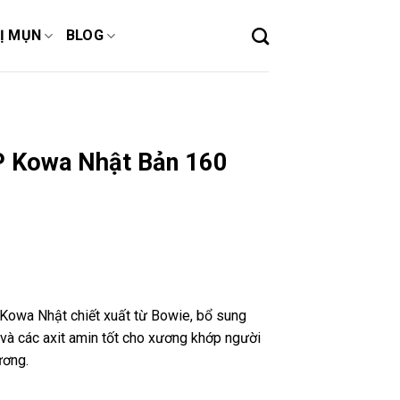
Ị MỤN
BLOG
P Kowa Nhật Bản 160
owa Nhật chiết xuất từ Bowie, bổ sung
 và các axit amin tốt cho xương khớp người
ương.