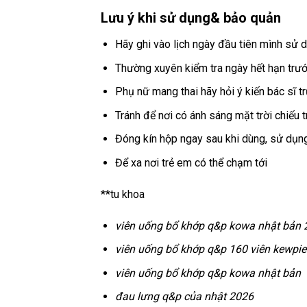
Lưu ý khi sử dụng& bảo quản
Hãy ghi vào lịch ngày đầu tiên mình sử 
Thường xuyên kiểm tra ngày hết hạn trướ
Phụ nữ mang thai hãy hỏi ý kiến bác sĩ t
Tránh để nơi có ánh sáng mặt trời chiếu t
Đóng kín hộp ngay sau khi dùng, sử dụng
Để xa nơi trẻ em có thể chạm tới
**tu khoa
viên uống bổ khớp q&p kowa nhật bản 
viên uống bổ khớp q&p 160 viên kewpi
viên uống bổ khớp q&p kowa nhật bản
đau lưng q&p của nhật 2026