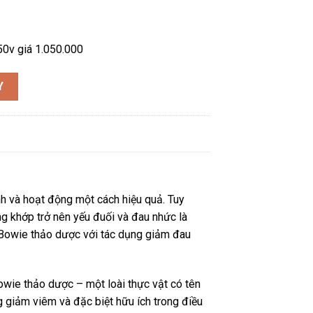
250v giá 1.050.000
n 160 viên, 250 viên số lượng
Y
nh và hoạt động một cách hiệu quả. Tuy
ng khớp trở nên yếu đuối và đau nhức là
y Bowie thảo dược với tác dụng giảm đau
owie thảo dược – một loài thực vật có tên
g giảm viêm và đặc biệt hữu ích trong điều