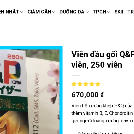
EN NHẬT
GIẢM CÂN
DƯỠNG DA
TPCN
SKII
TR
Viên đầu gối Q&
viên, 250 viên
670,000
₫
Viên bổ xương khớp P&Q của K
thêm vitamin B, E, Chondroitin
già, người loãng xương, gãy x