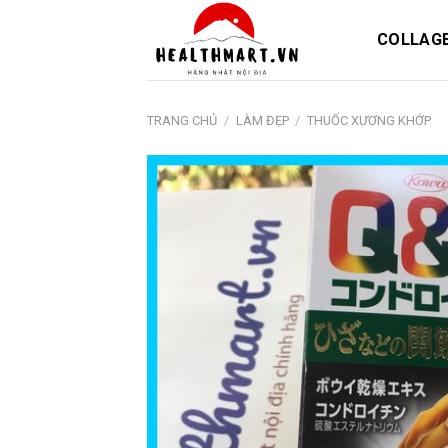
Skip
to
COLLAG
content
TRANG CHỦ
/
LÀM ĐẸP
/
THUỐC XƯƠNG KHỚP