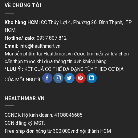
VỀ CHÚNG TÔI
Kho hàng HCM:
CC Thủy Lợi 4, Phường 26, Bình Thạnh, TP
HCM.
Hotline/ zalo:
0937 807 812
Email:
info@healthmart.vn
Mọi sản phẩm tại Healthmart.vn được tìm hiểu và lựa chọn
cẩn thận trước khi đưa thông tin đến khách hàng.
*LƯU Ý :
KẾT QUẢ CÓ THỂ ĐA DẠNG TÙY THEO CƠ ĐỊA
CỦA MỖI NGƯỜI
HEALTHMAR.VN
GCNDK Hộ kinh doanh: 41O8046685
GCN đăng ký MST:
Free ship đơn hàng từ 300.000vnđ nội thành HCM