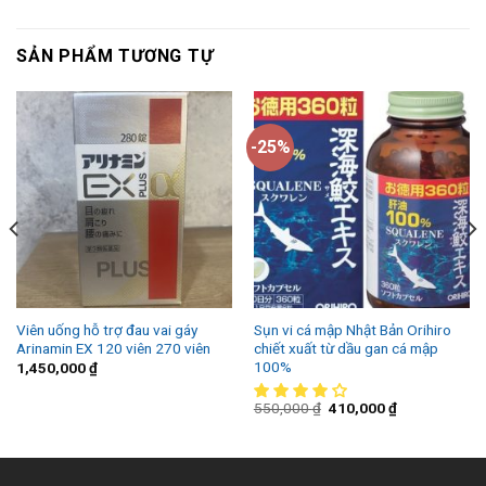
SẢN PHẨM TƯƠNG TỰ
-25%
Viên uống hỗ trợ đau vai gáy
Sụn vi cá mập Nhật Bản Orihiro
Arinamin EX 120 viên 270 viên
chiết xuất từ dầu gan cá mập
100%
1,450,000
₫
550,000
₫
410,000
₫