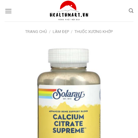
Skip
to
content
TRANG CHỦ
/
LÀM ĐẸP
/
THUỐC XƯƠNG KHỚP