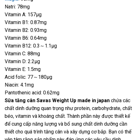
Natri: 78mg
Vitamin A: 157μg
Vitamin B1: 0.87mg
Vitamin B2: 0.93mg
Vitamin B6: 0.64mg
Vitamin B12: 0.3～1.1μg
Vitamin C: 88mg
Vitamin D: 2.2μg
Vitamin E: 1.5mg
Acid folic: 77～180μg
Niacin: 4.1mg
Pantothenic acid: 0.62mg
Sữa tăng cân Savas Weight Up made in japan
chứa các
chất dinh dưỡng quan trọng như protein, carbohydrate, chất
béo, vitamin và khoáng chất. Thành phần này được thiết kế
để cung cấp năng lượng và bổ sung chất dinh dưỡng cần
thiết cho quá trình tăng cân và xây dựng cơ bắp. Bạn có thể
yên tâm rằng sản phẩm này đáp ứng các yêu cầu dinh