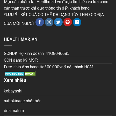
Mọi sản phẩm tại Healthmart.vn được tìm hiểu và lựa chọn
cẩn thận trước khi đưa thông tin đến khách hàng.
*LƯU Ý :
KẾT QUẢ CÓ THỂ ĐA DẠNG TÙY THEO CƠ ĐỊA
CỦA MỖI NGƯỜI
HEALTHMAR.VN
GCNDK Hộ kinh doanh: 41O8046685
GCN đăng ký MST:
Free ship đơn hàng từ 300.000vnđ nội thành HCM
Xem nhiều
kobayashi
nattokinase nhật bản
dear natura