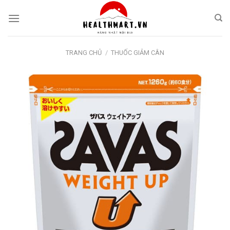
Skip
to
content
TRANG CHỦ
/
THUỐC GIẢM CÂN