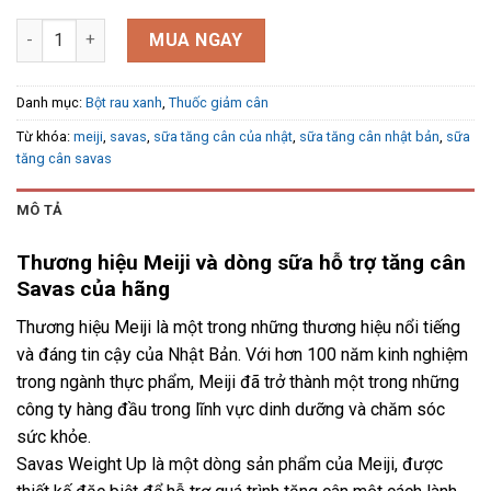
Sữa tăng cân của Nhật Savas Weight Up của Nhật 1260g số lượ
MUA NGAY
Danh mục:
Bột rau xanh
,
Thuốc giảm cân
Từ khóa:
meiji
,
savas
,
sữa tăng cân của nhật
,
sữa tăng cân nhật bản
,
sữa
tăng cân savas
MÔ TẢ
Thương hiệu Meiji và dòng sữa hỗ trợ tăng cân
Savas của hãng
Thương hiệu Meiji là một trong những thương hiệu nổi tiếng
và đáng tin cậy của Nhật Bản. Với hơn 100 năm kinh nghiệm
trong ngành thực phẩm, Meiji đã trở thành một trong những
công ty hàng đầu trong lĩnh vực dinh dưỡng và chăm sóc
sức khỏe.
Savas Weight Up là một dòng sản phẩm của Meiji, được