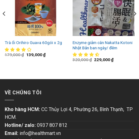
Enzyme giảm cân Nakatta Kotoni
Trà ổi Orihiro Guava 60gói x 2g
Nhật Bản ban ngày/ đêm
179,000
₫
139,000
₫
320,000
₫
229,000
₫
VỀ CHÚNG TÔI
Kho hàng HCM:
CC Thủy Lợi 4, Phường 26, Bình Thạnh, TP
HCM.
Hotline/ zalo:
0937 807 812
Email:
info@healthmart.vn