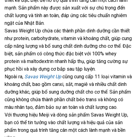
thiết kế đặc biệt để hỗ trợ quá trình tăng cân một cách lành
mạnh. Sản phẩm này được sản xuất với sự chú trọng đến
chất lượng và tính an toàn, đáp ứng các tiêu chuẩn nghiêm
ngặt của Nhật Bản.
Savas Weight Up chứa các thành phần dinh dưỡng cần thiết
như protein, carbohydrate, vitamin và khoáng chất, giúp cung
cấp năng lượng và bổ sung chất dinh dưỡng cho cơ thể. Đặc
biệt, sản phẩm có công thức đặc biệt với 100% whey
protein và maltodextrin nhanh hấp thụ, giúp tăng cường sự
phục hồi và xây dựng cơ bắp sau tập luyện.
Ngoài ra,
Savas Weight Up
cũng cung cấp 11 loại vitamin và
khoáng chất, bao gồm canxi, sắt, magiê và nhiều chất dinh
dưỡng khác, giúp bổ sung dưỡng chất cho cơ thể. Sản phẩm
cũng không chứa thành phần chất béo trans và không có
màu nhân tạo, đảm bảo sự an toàn và chất lượng cao.
Với thương hiệu Meiji và dòng sản phẩm Savas Weight Up,
bạn có thể tin tưởng vào chất lượng và hiệu quả của sản
phẩm trong quá trình tăng cân một cách lành mạnh và bền