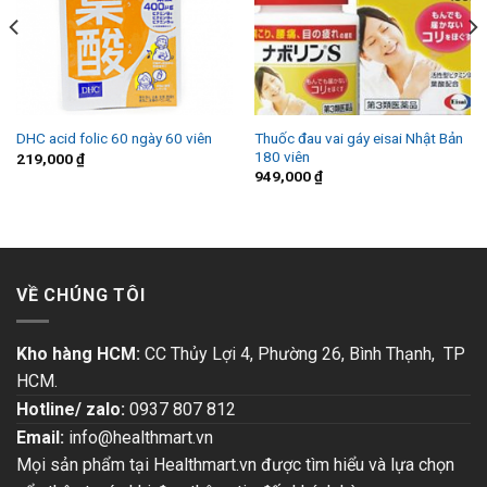
Thuốc đau vai gáy eisai Nhật Bản
DHC acid folic 60 ngày 60 viên
180 viên
219,000
₫
949,000
₫
VỀ CHÚNG TÔI
Kho hàng HCM:
CC Thủy Lợi 4, Phường 26, Bình Thạnh, TP
HCM.
Hotline/ zalo:
0937 807 812
Email:
info@healthmart.vn
Mọi sản phẩm tại Healthmart.vn được tìm hiểu và lựa chọn