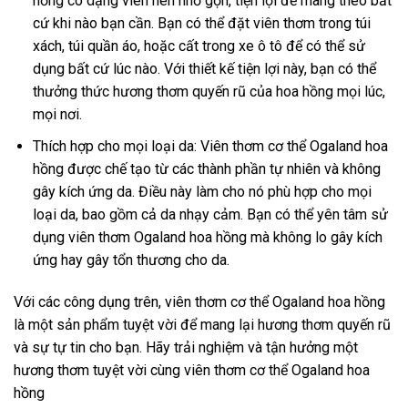
hồng có dạng viên nén nhỏ gọn, tiện lợi để mang theo bất
cứ khi nào bạn cần. Bạn có thể đặt viên thơm trong túi
xách, túi quần áo, hoặc cất trong xe ô tô để có thể sử
dụng bất cứ lúc nào. Với thiết kế tiện lợi này, bạn có thể
thưởng thức hương thơm quyến rũ của hoa hồng mọi lúc,
mọi nơi.
Thích hợp cho mọi loại da: Viên thơm cơ thể Ogaland hoa
hồng được chế tạo từ các thành phần tự nhiên và không
gây kích ứng da. Điều này làm cho nó phù hợp cho mọi
loại da, bao gồm cả da nhạy cảm. Bạn có thể yên tâm sử
dụng viên thơm Ogaland hoa hồng mà không lo gây kích
ứng hay gây tổn thương cho da.
Với các công dụng trên, viên thơm cơ thể Ogaland hoa hồng
là một sản phẩm tuyệt vời để mang lại hương thơm quyến rũ
và sự tự tin cho bạn. Hãy trải nghiệm và tận hưởng một
hương thơm tuyệt vời cùng viên thơm cơ thể Ogaland hoa
hồng