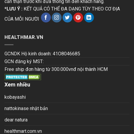
cẩn thận trước khi đưa thông tin đến khách hàng.
*LƯU Ý :
KẾT QUẢ CÓ THỂ ĐA DẠNG TÙY THEO CƠ ĐỊA
CỦA MỖI NGƯỜI
HEALTHMAR.VN
GCNDK Hộ kinh doanh: 41O8046685
GCN đăng ký MST:
Free ship đơn hàng từ 300.000vnđ nội thành HCM
Xem nhiều
kobayashi
nattokinase nhật bản
dear natura
healthmart.com.vn