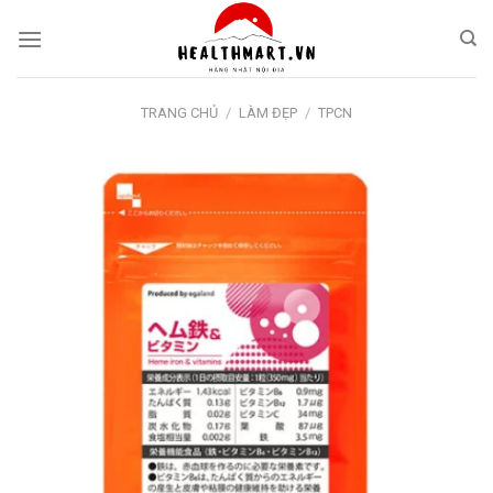
Skip
to
content
TRANG CHỦ
/
LÀM ĐẸP
/
TPCN