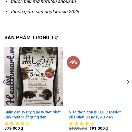
thuốc tiêu mỡ hofutsu shousan
thuốc giảm cân nhật kracie 2025
SẢN PHẨM TƯƠNG TỰ
-9%
Giảm cân svelty quality diet Nhật
Viên thon gọn đùi DHC Melilot
Bản chiết xuất gừng đen
của Nhật 20 ngày 40 viên
579,000
₫
210,000
₫
191,000
₫