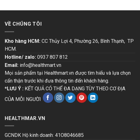
VỀ CHÚNG TÔI
Kho hàng HCM:
CC Thủy Lợi 4, Phường 26, Bình Thạnh, TP
HCM.
Hotline/ zalo:
0937 807 812
Email:
info@healthmart.vn
Mọi sản phẩm tại Healthmart.vn được tìm hiểu và lựa chọn
cẩn thận trước khi đưa thông tin đến khách hàng.
*LƯU Ý :
KẾT QUẢ CÓ THỂ ĐA DẠNG TÙY THEO CƠ ĐỊA
CỦA MỖI NGƯỜI
HEALTHMAR.VN
GCNDK Hộ kinh doanh: 41O8046685