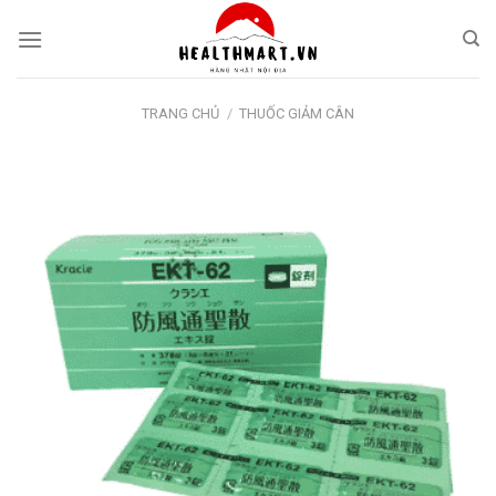
Skip
to
content
TRANG CHỦ
/
THUỐC GIẢM CÂN