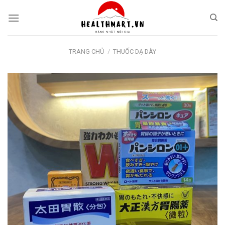
Skip
to
content
TRANG CHỦ
/
THUỐC DẠ DÀY