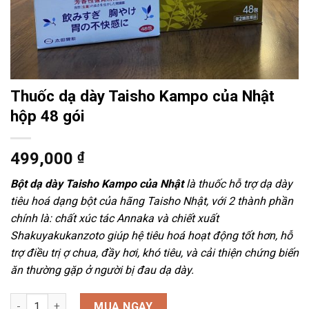
Thuốc dạ dày Taisho Kampo của Nhật
hộp 48 gói
499,000
₫
Bột dạ dày Taisho Kampo của Nhật
là thuốc hỗ trợ dạ dày
tiêu hoá dạng bột của hãng Taisho Nhật, với 2 thành phần
chính là: chất xúc tác Annaka và chiết xuất
Shakuyakukanzoto giúp hệ tiêu hoá hoạt động tốt hơn, hỗ
trợ điều trị ợ chua, đầy hơi, khó tiêu, và cải thiện chứng biến
ăn thường gặp ở người bị đau dạ dày.
Thuốc dạ dày Taisho Kampo của Nhật hộp 48 gói số lượng
MUA NGAY