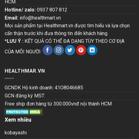
HCM.
Hotline/ zalo:
0937 807 812
Email:
info@healthmart.vn
Mọi sản phẩm tại Healthmart.vn được tìm hiểu và lựa chọn
cẩn thận trước khi đưa thông tin đến khách hàng.
*LƯU Ý :
KẾT QUẢ CÓ THỂ ĐA DẠNG TÙY THEO CƠ ĐỊA
CỦA MỖI NGƯỜI
HEALTHMAR.VN
GCNDK Hộ kinh doanh: 41O8046685
GCN đăng ký MST:
Free ship đơn hàng từ 300.000vnđ nội thành HCM
Xem nhiều
kobayashi