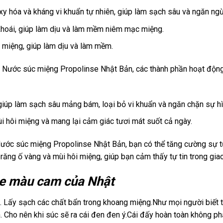
oxy hóa và kháng vi khuẩn tự nhiên, giúp làm sạch sâu và ngăn n
khoái, giúp làm dịu và làm mềm niêm mạc miệng.
miệng, giúp làm dịu và làm mềm.
 Nước súc miệng Propolinse Nhật Bản, các thành phần hoạt động
giúp làm sạch sâu mảng bám, loại bỏ vi khuẩn và ngăn chặn sự h
ùi hôi miệng và mang lại cảm giác tươi mát suốt cả ngày.
ước súc miệng Propolinse Nhật Bản, bạn có thể tăng cường sự tự
ăng ố vàng và mùi hôi miệng, giúp bạn cảm thấy tự tin trong giao
se màu cam của Nhật
 Lấy sạch các chất bẩn trong khoang miệng.Như mọi người biết t
. Cho nên khi súc sẽ ra cái đen đen ý.Cái đấy hoàn toàn không ph