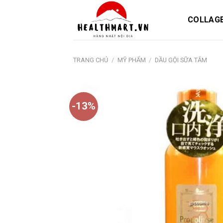
Skip
to
COLLAG
content
TRANG CHỦ
/
MỸ PHẨM
/
DẦU GỘI SỮA TẮM
-13%