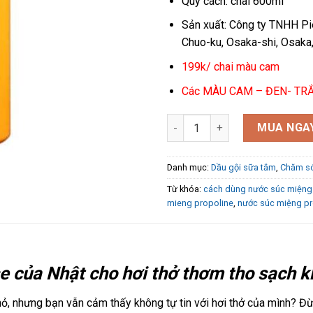
Quy cách: chai 600ml
Sản xuất: Công ty TNHH Pi
Chuo-ku, Osaka-shi, Osaka, 
199k/ chai màu cam
Các MÀU CAM – ĐEN- TRẮ
Nước súc miệng Propolinse Nh
MUA NGA
Danh mục:
Dầu gội sữa tắm
,
Chăm só
Từ khóa:
cách dùng nước súc miệng
mieng propoline
,
nước súc miệng pr
e của Nhật cho hơi thở thơm tho sạch 
, nhưng bạn vẫn cảm thấy không tự tin với hơi thở của mình? Đừng