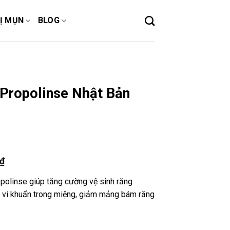
Ị MỤN
BLOG
Propolinse Nhật Bản
₫
olinse giúp tăng cường vệ sinh răng
t vi khuẩn trong miệng, giảm mảng bám răng