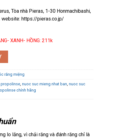
erus, Tòa nhà Pieras, 1-30 Honmachibashi,
website: https://pieras.co.jp/
NG- XANH- HỒNG: 211k
ật Bản 600ml số lượng
Y
c răng miệng
 propolinse
,
nuoc suc mieng nhat ban
,
nuoc suc
opolinse chính hãng
khuẩn
 lo lắng, vì chải răng và đánh răng chỉ là