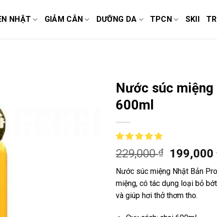
EN NHẬT
GIẢM CÂN
DƯỠNG DA
TPCN
SKII
TR
Nước súc miệng 
600ml
229,000
₫
199,000
Nước súc miệng Nhật Bản Prop
miệng, có tác dụng loại bỏ bớ
và giúp hơi thở thơm tho.