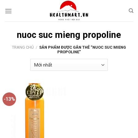
Skip
to
content
nuoc suc mieng propoline
TRANG CHỦ
/
SẢN PHẨM ĐƯỢC GẮN THẺ “NUOC SUC MIENG
PROPOLINE”
-13%