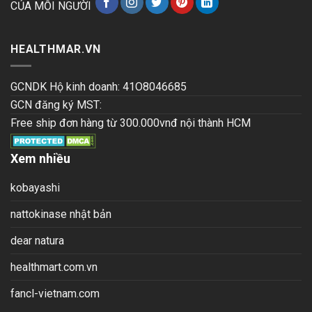
CỦA MỖI NGƯỜI
HEALTHMAR.VN
GCNDK Hộ kinh doanh: 41O8046685
GCN đăng ký MST:
Free ship đơn hàng từ 300.000vnđ nội thành HCM
Xem nhiều
kobayashi
nattokinase nhật bản
dear natura
healthmart.com.vn
fancl-vietnam.com