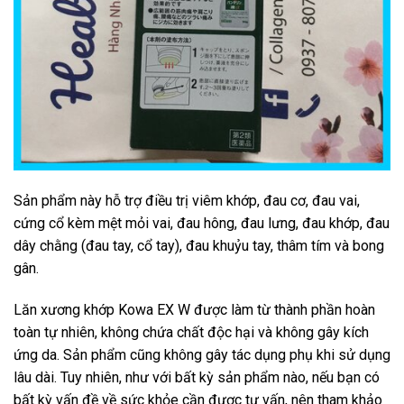
Sản phẩm này hỗ trợ điều trị viêm khớp, đau cơ, đau vai,
cứng cổ kèm mệt mỏi vai, đau hông, đau lưng, đau khớp, đau
dây chằng (đau tay, cổ tay), đau khuỷu tay, thâm tím và bong
gân.
Lăn xương khớp Kowa EX W được làm từ thành phần hoàn
toàn tự nhiên, không chứa chất độc hại và không gây kích
ứng da. Sản phẩm cũng không gây tác dụng phụ khi sử dụng
lâu dài. Tuy nhiên, như với bất kỳ sản phẩm nào, nếu bạn có
bất kỳ vấn đề về sức khỏe cần được tư vấn, nên tham khảo