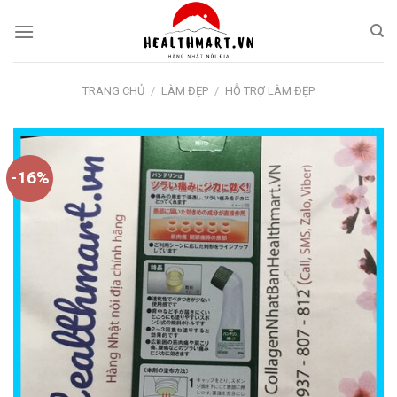
Skip
to
content
TRANG CHỦ
/
LÀM ĐẸP
/
HỖ TRỢ LÀM ĐẸP
-16%