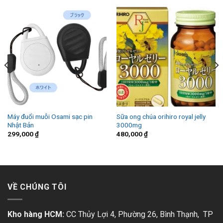
Máy đuổi muỗi Osami sạc pin
Sữa ong chúa orihiro royal jelly
Nhật Bản
3000mg
299,000
₫
480,000
₫
VỀ CHÚNG TÔI
Kho hàng HCM:
CC Thủy Lợi 4, Phường 26, Bình Thạnh, TP