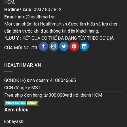
HCM.
Hotline/ zalo:
0937 807 812
Email:
info@healthmart.vn
Mọi sản phẩm tại Healthmart.vn được tìm hiểu và lựa chọn
cẩn thận trước khi đưa thông tin đến khách hàng.
*LƯU Ý :
KẾT QUẢ CÓ THỂ ĐA DẠNG TÙY THEO CƠ ĐỊA
CỦA MỖI NGƯỜI
HEALTHMAR.VN
GCNDK Hộ kinh doanh: 41O8046685
GCN đăng ký MST:
Free ship đơn hàng từ 300.000vnđ nội thành HCM
Xem nhiều
kobayashi