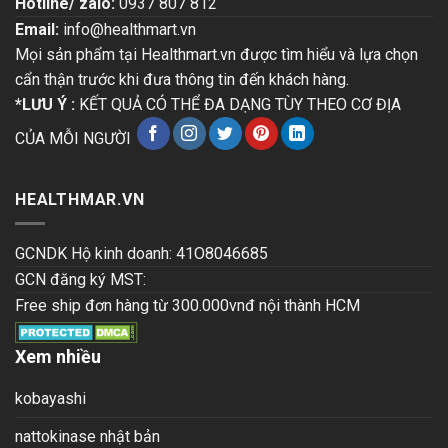
Hotline/ zalo:
0937 807 812
Email:
info@healthmart.vn
Mọi sản phẩm tại Healthmart.vn được tìm hiểu và lựa chọn
cẩn thận trước khi đưa thông tin đến khách hàng.
*LƯU Ý :
KẾT QUẢ CÓ THỂ ĐA DẠNG TÙY THEO CƠ ĐỊA
CỦA MỖI NGƯỜI
HEALTHMAR.VN
GCNDK Hộ kinh doanh: 41O8046685
GCN đăng ký MST:
Free ship đơn hàng từ 300.000vnđ nội thành HCM
Xem nhiều
kobayashi
nattokinase nhật bản