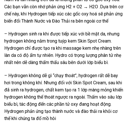
Các bạn vẫn còn nhớ phản ứng H2 + O2 → H2O .Dựa trên cơ
chế này, khi Hydrogen tiếp xúc các gốc oxy hoá sẽ phản ứng
biến đổi Thành Nước và Đào Thải ra bên ngoài cơ thể
– Hydrogen sinh ra khi được tiếp xúc với bề mặt da, nhưng
hydrogen không nằm trong tuýp kem Skin Spot Cream.
Hydrogen chỉ được tạo ra khi massage kem nhẹ nhàng trên
làn da có độ ẩm tự nhiên. Hydro có trọng lượng phân tử nhẹ
nhất nên dễ dàng thẩm thấu sâu bên dưới lớp biểu bì.
– Hydrogen không dễ gì “chạy thoát”, hydrogen rất dễ bay
hơi trong không khí. Nhưng đối với Skin Spot Cream, sau khi
đã sinh ra hydrogen, chất kem tạo ra 1 lớp màng mỏng khiến
hydrogen không thể thoát ngược ra ngoài. Thấm vào sâu lớp
biểu bì, tác động đến các phần tử oxy đang hoạt động.
Hydrogen phản ứng tạo thành nước và đào thải ra khỏi cơ
thể khi chúng ta đổ mồ hôi