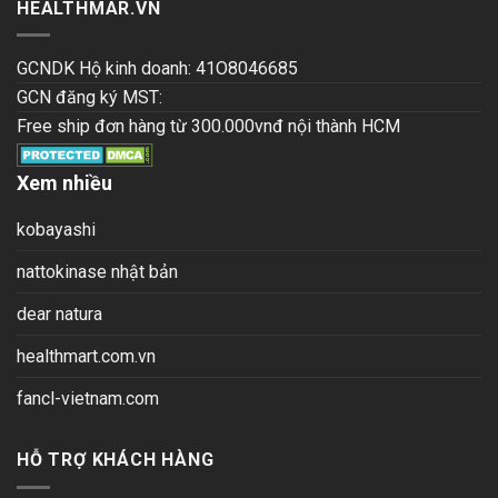
HEALTHMAR.VN
GCNDK Hộ kinh doanh: 41O8046685
GCN đăng ký MST:
Free ship đơn hàng từ 300.000vnđ nội thành HCM
Xem nhiều
kobayashi
nattokinase nhật bản
dear natura
healthmart.com.vn
fancl-vietnam.com
HỖ TRỢ KHÁCH HÀNG