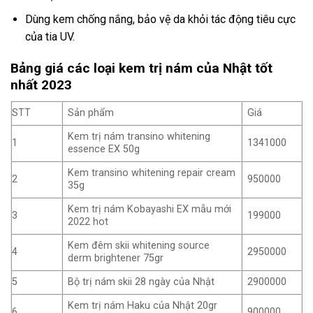
Dùng kem chống nắng, bảo vệ da khỏi tác động tiêu cực
của tia UV.
Bảng giá các loại kem trị nám của Nhật tốt
nhất 2023
STT
Sản phẩm
Giá
Kem trị nám transino whitening
1
1341000
essence EX 50g
Kem transino whitening repair cream
2
950000
35g
Kem trị nám Kobayashi EX mẫu mới
3
199000
2022 hot
Kem đêm skii whitening source
4
2950000
derm brightener 75gr
5
Bộ trị nám skii 28 ngày của Nhật
2900000
Kem trị nám Haku của Nhật 20gr
6
900000