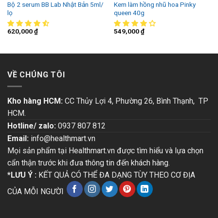
Bộ 2 serum BB Lab Nhật Bản 5ml/
Kem làm hồng nhũ hoa Pinky
lọ
queen 40g
620,000
₫
549,000
₫
VỀ CHÚNG TÔI
Kho hàng HCM:
CC Thủy Lợi 4, Phường 26, Bình Thạnh, TP
HCM.
Hotline/ zalo:
0937 807 812
Email:
info@healthmart.vn
Mọi sản phẩm tại Healthmart.vn được tìm hiểu và lựa chọn
cẩn thận trước khi đưa thông tin đến khách hàng.
*LƯU Ý :
KẾT QUẢ CÓ THỂ ĐA DẠNG TÙY THEO CƠ ĐỊA
CỦA MỖI NGƯỜI