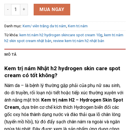
Kem trị nám h2 skin spot cream nhật bản số lượng
MUA NGAY
Danh mục:
Kem/ viên trắng da trị nám
,
Kem trị nám
Từ khóa:
kem trị nám h2 hydrogen skincare spot cream 10g
,
kem trị nám
h2 skin spot cream nhật bản
,
review kem trị nám h2 nhật bản
MÔ TẢ
Kem trị nám Nhật h2 hydrogen skin care spot
cream có tốt không?
Nám da – là bệnh lý thường gặp phải của phụ nữ sau sinh,
do di truyền, rối loạn nội tiết hoặc tiếp xúc thường xuyên với
ánh nắng mặt trời.
Kem trị nám H2 – Hydrogen Skin Spot
Cream,
dựa trên cơ chế kích thích Hydrogen biến đổi các
gốc oxy hóa thành dạng nước và đào thải qua lỗ chân lông
(tuyến mồ hồi), từ đó đẩy sạch chân nám ra ngoài và ngăn
ngừa tái phát. Đây được xem là sản phẩm ứng dụng công