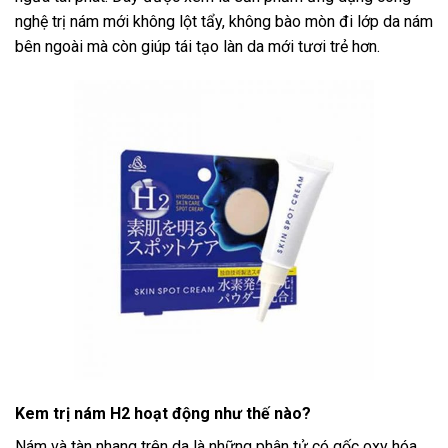
nghệ trị nám mới không lột tẩy, không bào mòn đi lớp da nám
bên ngoài mà còn giúp tái tạo làn da mới tươi trẻ hơn.
Kem trị nám H2 hoạt động như thế nào?
Nám và tàn nhang trên da là những phân tử có gốc oxy hóa.