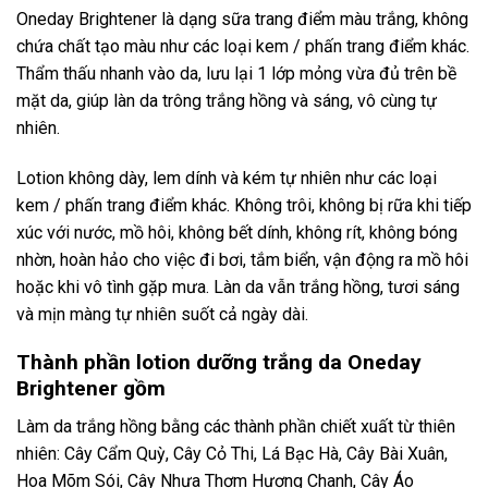
Oneday Brightener là dạng sữa trang điểm màu trắng, không
chứa chất tạo màu như các loại kem / phấn trang điểm khác.
Thẩm thấu nhanh vào da, lưu lại 1 lớp mỏng vừa đủ trên bề
mặt da, giúp làn da trông trắng hồng và sáng, vô cùng tự
nhiên.
Lotion không dày, lem dính và kém tự nhiên như các loại
kem / phấn trang điểm khác. Không trôi, không bị rữa khi tiếp
xúc với nước, mồ hôi, không bết dính, không rít, không bóng
nhờn, hoàn hảo cho việc đi bơi, tắm biển, vận động ra mồ hôi
hoặc khi vô tình gặp mưa. Làn da vẫn trắng hồng, tươi sáng
và mịn màng tự nhiên suốt cả ngày dài.
Thành phần lotion dưỡng trắng da Oneday
Brightener gồm
Làm da trắng hồng bằng các thành phần chiết xuất từ thiên
nhiên: Cây Cẩm Quỳ, Cây Cỏ Thi, Lá Bạc Hà, Cây Bài Xuân,
Hoa Mõm Sói, Cây Nhựa Thơm Hương Chanh, Cây Áo