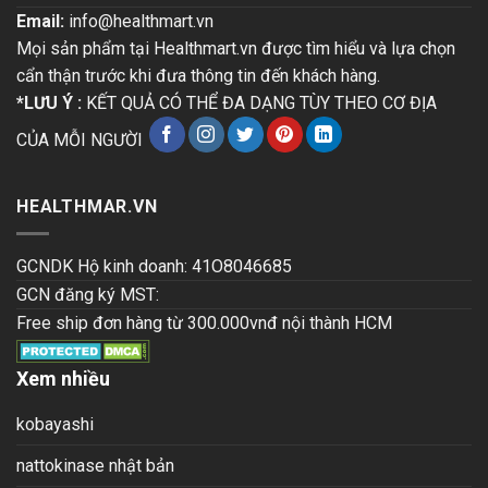
Email:
info@healthmart.vn
Mọi sản phẩm tại Healthmart.vn được tìm hiểu và lựa chọn
cẩn thận trước khi đưa thông tin đến khách hàng.
*LƯU Ý :
KẾT QUẢ CÓ THỂ ĐA DẠNG TÙY THEO CƠ ĐỊA
CỦA MỖI NGƯỜI
HEALTHMAR.VN
GCNDK Hộ kinh doanh: 41O8046685
GCN đăng ký MST:
Free ship đơn hàng từ 300.000vnđ nội thành HCM
Xem nhiều
kobayashi
nattokinase nhật bản