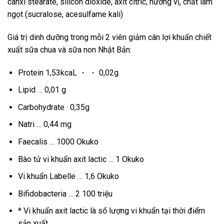
canxi stearate, silicon dioxide, axit citric, hương vị, chất làm
ngọt (sucralose, acesulfame kali)
Giá trị dinh dưỡng trong mỗi 2 viên giảm cân lợi khuẩn chiết
xuất sữa chua và sữa non Nhật Bản:
Protein 1,53kcaL ・ ・ 0,02g
Lipid … 0,01 g
Carbohydrate · 0,35g
Natri … 0,44 mg
Faecalis … 1000 Okuko
Bào tử vi khuẩn axit lactic … 1 Okuko
Vi khuẩn Labelle … 1,6 Okuko
Bifidobacteria … 2 100 triệu
* Vi khuẩn axit lactic là số lượng vi khuẩn tại thời điểm
sản xuất