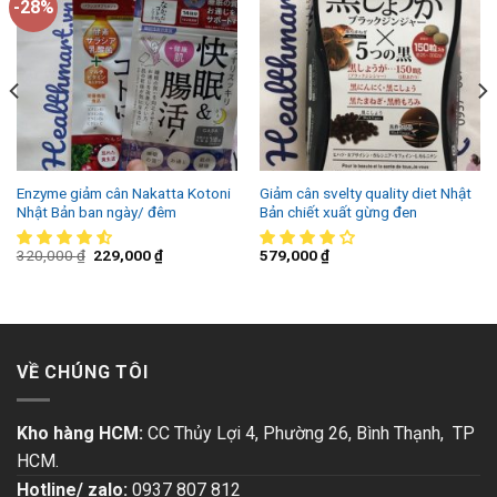
-28%
Enzyme giảm cân Nakatta Kotoni
Giảm cân svelty quality diet Nhật
Nhật Bản ban ngày/ đêm
Bản chiết xuất gừng đen
320,000
₫
229,000
₫
579,000
₫
VỀ CHÚNG TÔI
Kho hàng HCM:
CC Thủy Lợi 4, Phường 26, Bình Thạnh, TP
HCM.
Hotline/ zalo:
0937 807 812