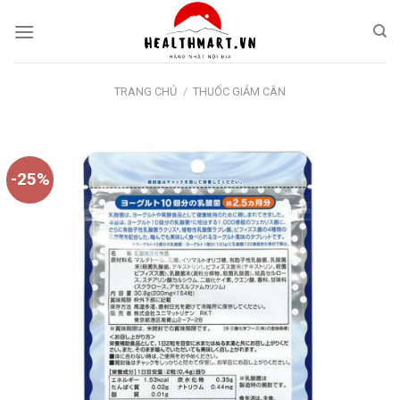
Skip
to
content
TRANG CHỦ
/
THUỐC GIẢM CÂN
-25%