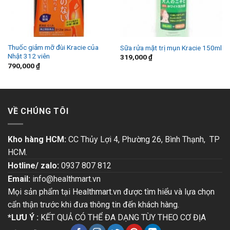
Thuốc giảm mỡ đùi Kracie của
Sữa rửa mặt trị mụn Kracie 150ml
Nhật 312 viên
319,000
₫
790,000
₫
VỀ CHÚNG TÔI
Kho hàng HCM:
CC Thủy Lợi 4, Phường 26, Bình Thạnh, TP
HCM.
Hotline/ zalo:
0937 807 812
Email:
info@healthmart.vn
Mọi sản phẩm tại Healthmart.vn được tìm hiểu và lựa chọn
cẩn thận trước khi đưa thông tin đến khách hàng.
*LƯU Ý :
KẾT QUẢ CÓ THỂ ĐA DẠNG TÙY THEO CƠ ĐỊA