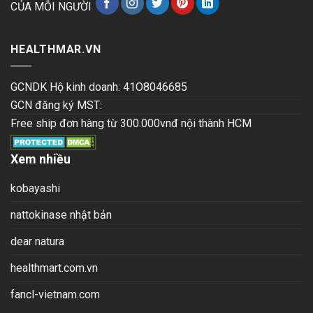
CỦA MỖI NGƯỜI
HEALTHMAR.VN
GCNDK Hộ kinh doanh: 41O8046685
GCN đăng ký MST:
Free ship đơn hàng từ 300.000vnđ nội thành HCM
Xem nhiều
kobayashi
nattokinase nhật bản
dear natura
healthmart.com.vn
fancl-vietnam.com