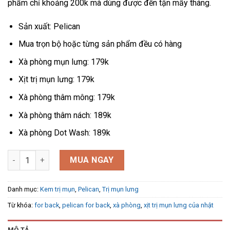
phẩm chỉ khoảng 200k mà dùng được đến tận mấy tháng.
Sản xuất: Pelican
Mua trọn bộ hoặc từng sản phẩm đều có hàng
Xà phòng mụn lưng: 179k
Xịt trị mụn lưng: 179k
Xà phòng thâm mông: 179k
Xà phòng thâm nách: 189k
Xà phòng Dot Wash: 189k
Bộ xà phòng For Back của Nhật mẫu mới 2024 số lượng
MUA NGAY
Danh mục:
Kem trị mụn
,
Pelican
,
Trị mụn lưng
Từ khóa:
for back
,
pelican for back
,
xà phòng
,
xịt trị mụn lưng của nhật
MÔ TẢ