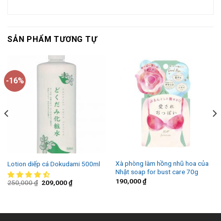
SẢN PHẨM TƯƠNG TỰ
-16%
Xà phòng làm hồng nhũ hoa của
Lotion diếp cá Dokudami 500ml
Nhật soap for bust care 70g
190,000
₫
250,000
₫
209,000
₫