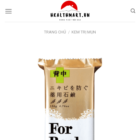
Skip
to
content
TRANG CHỦ
/
KEM TRỊ MỤN