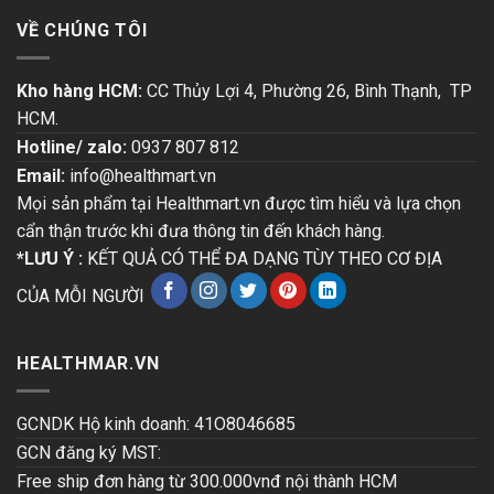
VỀ CHÚNG TÔI
Kho hàng HCM:
CC Thủy Lợi 4, Phường 26, Bình Thạnh, TP
HCM.
Hotline/ zalo:
0937 807 812
Email:
info@healthmart.vn
Mọi sản phẩm tại Healthmart.vn được tìm hiểu và lựa chọn
cẩn thận trước khi đưa thông tin đến khách hàng.
*LƯU Ý :
KẾT QUẢ CÓ THỂ ĐA DẠNG TÙY THEO CƠ ĐỊA
CỦA MỖI NGƯỜI
HEALTHMAR.VN
GCNDK Hộ kinh doanh: 41O8046685
GCN đăng ký MST:
Free ship đơn hàng từ 300.000vnđ nội thành HCM