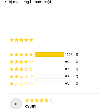
trị mụn lưng forback nhật
100%
(2)
0%
(0)
0%
(0)
0%
(0)
0%
(0)
c
cvuthi