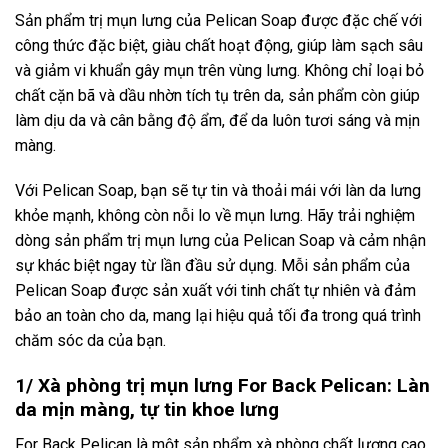
Sản phẩm trị mụn lưng của Pelican Soap được đặc chế với
công thức đặc biệt, giàu chất hoạt động, giúp làm sạch sâu
và giảm vi khuẩn gây mụn trên vùng lưng. Không chỉ loại bỏ
chất cặn bã và dầu nhờn tích tụ trên da, sản phẩm còn giúp
làm dịu da và cân bằng độ ẩm, để da luôn tươi sáng và mịn
màng.
Với Pelican Soap, bạn sẽ tự tin và thoải mái với làn da lưng
khỏe mạnh, không còn nỗi lo về mụn lưng. Hãy trải nghiệm
dòng sản phẩm trị mụn lưng của Pelican Soap và cảm nhận
sự khác biệt ngay từ lần đầu sử dụng. Mỗi sản phẩm của
Pelican Soap được sản xuất với tinh chất tự nhiên và đảm
bảo an toàn cho da, mang lại hiệu quả tối đa trong quá trình
chăm sóc da của bạn.
1/ Xà phòng trị mụn lưng For Back Pelican: Làn
da mịn màng, tự tin khoe lưng
For Back Pelican là một sản phẩm xà phòng chất lượng cao