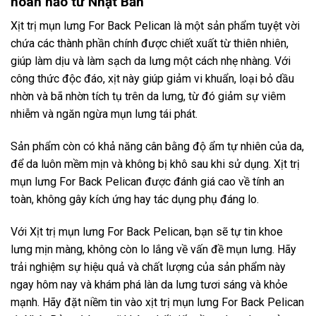
hoàn hảo từ Nhật Bản
Xịt trị mụn lưng For Back Pelican là một sản phẩm tuyệt vời
chứa các thành phần chính được chiết xuất từ thiên nhiên,
giúp làm dịu và làm sạch da lưng một cách nhẹ nhàng. Với
công thức độc đáo, xịt này giúp giảm vi khuẩn, loại bỏ dầu
nhờn và bã nhờn tích tụ trên da lưng, từ đó giảm sự viêm
nhiễm và ngăn ngừa mụn lưng tái phát.
Sản phẩm còn có khả năng cân bằng độ ẩm tự nhiên của da,
để da luôn mềm mịn và không bị khô sau khi sử dụng. Xịt trị
mụn lưng For Back Pelican được đánh giá cao về tính an
toàn, không gây kích ứng hay tác dụng phụ đáng lo.
Với Xịt trị mụn lưng For Back Pelican, bạn sẽ tự tin khoe
lưng mịn màng, không còn lo lắng về vấn đề mụn lưng. Hãy
trải nghiệm sự hiệu quả và chất lượng của sản phẩm này
ngay hôm nay và khám phá làn da lưng tươi sáng và khỏe
mạnh. Hãy đặt niềm tin vào xịt trị mụn lưng For Back Pelican