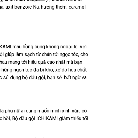
na, axit benzoic Na, hương thơm, caramel.
HIKAMI màu hồng cũng không ngoại lệ. Với
ội giúp làm sạch từ chân tới ngọc tóc, cho
 nhau mang tới hiệu quả cao nhất mà bạn
hững ngọn tóc đã bị khô, xơ do hóa chất,
iệc sử dụng bộ dầu gội, bạn sẽ bất ngờ và
là phụ nữ ai cũng muốn mình xinh xăn, có
c hồi, Bộ dầu gội ICHIKAMI giảm thiếu tối