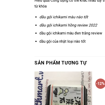
Hiệu quả/Công dụng có thể khác nhau tùy the
từ khóa
dầu gội ichikami màu nào tốt
dầu gội ichikami hồng review 2022
dầu gội ichikami màu đen trắng review
dầu gội của nhật loại nào tốt
SẢN PHẨM TƯƠNG TỰ
-12%