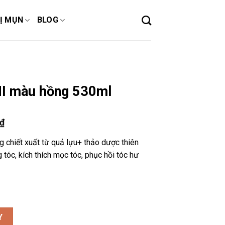
Ị MỤN
BLOG
MI màu hồng 530ml
₫
 chiết xuất từ quả lựu+ thảo dược thiên
tóc, kích thích mọc tóc, phục hồi tóc hư
0ml số lượng
Y