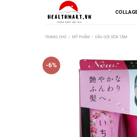
Skip
to
COLLAG
content
TRANG CHỦ
/
MỸ PHẨM
/
DẦU GỘI SỮA TẮM
-6%