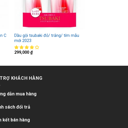
in C
Dầu gội tsubaki đỏ/ trắng/ tím mẫu
mới 2023
299,000
₫
 TRỢ KHÁCH HÀNG
ng dẫn mua hàng
nh sách đổi trả
 kết bán hàng