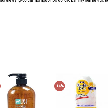
o thể trạng/cơ địa mỗi người. Do đó, các bạn hãy liên hệ trực ti
-14%