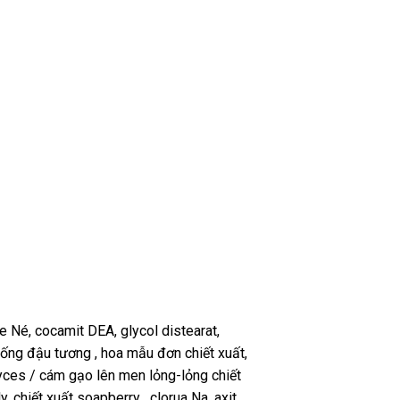
e Né, cocamit DEA, glycol distearat,
giống đậu tương , hoa mẫu đơn chiết xuất,
yces / cám gạo lên men lỏng-lỏng chiết
ly, chiết xuất soapberry , clorua Na, axit