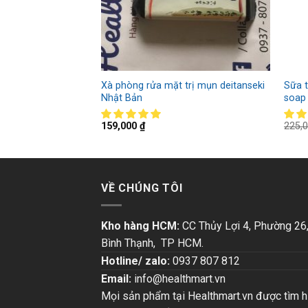
 for lady EX
Xà phòng rửa mặt trị mụn deitanseki
Sữa 
Nhật Bản
soap
159,000
₫
225,
VỀ CHÚNG TÔI
Kho hàng HCM:
CC Thủy Lợi 4, Phường 26
Bình Thạnh, TP HCM.
Hotline/ zalo:
0937 807 812
Email:
info@healthmart.vn
Mọi sản phẩm tại Healthmart.vn được tìm h