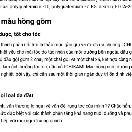
từ xa, polyquaternium -10, polyquaternium -7, BG, dextrin, EDTA-2
i màu hồng gồm
dược, tốt cho tóc
 thành phần nổi trội là thảo mộc gần gũi và được ưa chuộng. IC
hiết yếu cho mái tóc do tác nhân của môi trường bên ngoài. dầu g
Bộ dầu gội gồm 2 chai, một chai gội và một chai xả, kết hợp cùng
ổn làm ảnh hưởng tới tóc, dầu xả ICHIKAMI Màu hồng nuôi dưỡng n
 nghiệt, bởi vậy, chỉ cần sau một thời gian ngắn duy trì ổn định v
ọi loại da đầu
h, vẫn thường lo ngại về vấn đề rụng tóc của mình ?? Chắc hẳn, 
ức đặc biệt với các thành phần tăng khả năng nuôi dưỡng và phụ
o tiếp với mọi người xung quanh