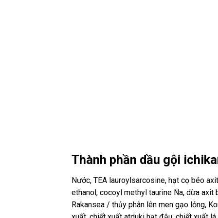
Thành phần dầu gội ichik
Nước, TEA lauroylsarcosine, hạt cọ béo axi
ethanol, cocoyl methyl taurine Na, dừa axit 
Rakansea / thủy phân lên men gạo lỏng, Ko
xuất, chiết xuất atduki hạt đậu, chiết xuất lá