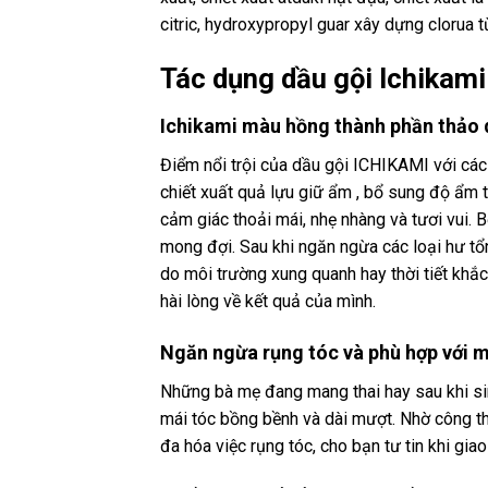
citric, hydroxypropyl guar xây dựng clorua 
Tác dụng dầu gội Ichikam
Ichikami màu hồng thành phần thảo 
Điểm nổi trội của dầu gội ICHIKAMI với các
chiết xuất quả lựu giữ ẩm , bổ sung độ ẩm t
cảm giác thoải mái, nhẹ nhàng và tươi vui. 
mong đợi. Sau khi ngăn ngừa các loại hư t
do môi trường xung quanh hay thời tiết khắc
hài lòng về kết quả của mình.
Ngăn ngừa rụng tóc và phù hợp với m
Những bà mẹ đang mang thai hay sau khi sin
mái tóc bồng bềnh và dài mượt. Nhờ công th
đa hóa việc rụng tóc, cho bạn tư tin khi gia