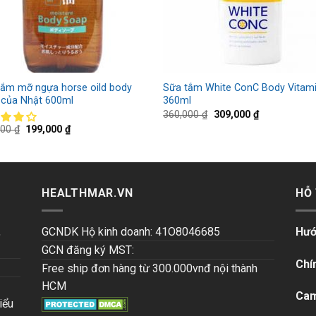
tắm mỡ ngựa horse oild body
Sữa tắm White ConC Body Vitam
 của Nhật 600ml
360ml
360,000
₫
309,000
₫
000
₫
199,000
₫
HEALTHMAR.VN
HỖ
,
GCNDK Hộ kinh doanh: 41O8046685
Hướ
GCN đăng ký MST:
Chí
Free ship đơn hàng từ 300.000vnđ nội thành
HCM
Cam
iểu