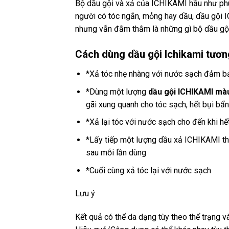
Bộ dầu gội và xả của ICHIKAMI hầu như phù
người có tóc ngắn, mỏng hay dầu, dầu gội I
nhưng vẫn đằm thắm là những gì bộ dầu gộ
Cách dùng dầu gội Ichikami tương
*Xả tóc nhẹ nhàng với nước sạch đảm b
*Dùng một lượng
dầu gội ICHIKAMI mà
gãi xung quanh cho tóc sạch, hết bụi bẩ
*Xả lại tóc với nước sạch cho đến khi hế
*Lấy tiếp một lượng dầu xả ICHIKAMI th
sau mỗi lần dùng
*Cuối cùng xả tóc lại với nước sạch
Lưu ý
Kết quả có thể da dạng tùy theo thể trạng v