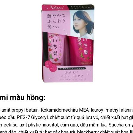
ami màu hồng:
t amit propyl betain, Kokamidomechiru MEA, lauroyl methyl alanin
béo dầu PEG-7 Glyceryl, chiết xuất từ quả lựu vỏ, chiết xuất hạt 
meekisu, axit phytic, inositol, cám gạo, dầu mầm lúa, Saccharom
 anh đào, chiết xuất từ hạt cây hoa trà, blackberry chiết xuất hoa li