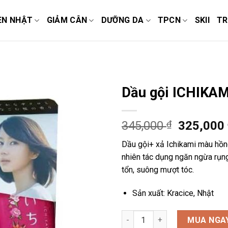
EN NHẬT
GIẢM CÂN
DƯỠNG DA
TPCN
SKII
TR
Dầu gội ICHIKA
345,000
₫
325,000
Dầu gội+ xả Ichikami màu hồng
nhiên tác dụng ngăn ngừa rụng 
tổn, suông mượt tóc.
Sản xuất: Kracice, Nhật
Dầu gội ICHIKAMI màu hồng 53
MUA NGA