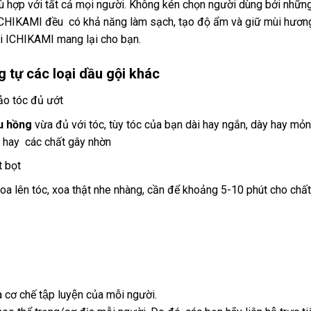
 hợp với tất cả mọi người. Không kén chọn người dùng bởi những 
CHIKAMI đều có khả năng làm sạch, tạo độ ẩm và giữ mùi hương l
i ICHIKAMI mang lại cho bạn.
 tự các loại dầu gội khác
ảo tóc đủ ướt
u hồng
vừa đủ với tóc, tùy tóc của bạn dài hay ngắn, dày hay mỏng
n hay các chất gây nhờn
t bọt
oa lên tóc, xoa thật nhe nhàng, cần để khoảng 5-10 phút cho chấ
à cơ chế tập luyện của mỗi người.