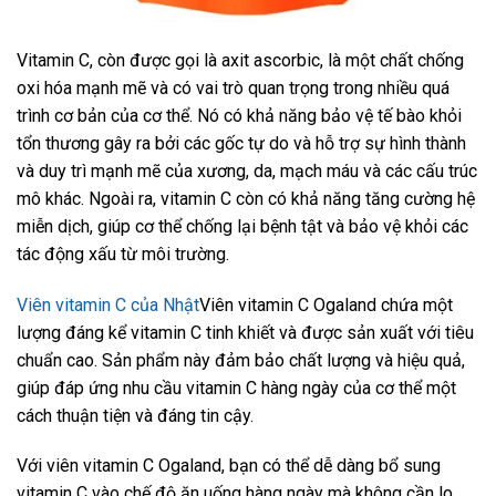
Vitamin C, còn được gọi là axit ascorbic, là một chất chống
oxi hóa mạnh mẽ và có vai trò quan trọng trong nhiều quá
trình cơ bản của cơ thể. Nó có khả năng bảo vệ tế bào khỏi
tổn thương gây ra bởi các gốc tự do và hỗ trợ sự hình thành
và duy trì mạnh mẽ của xương, da, mạch máu và các cấu trúc
mô khác. Ngoài ra, vitamin C còn có khả năng tăng cường hệ
miễn dịch, giúp cơ thể chống lại bệnh tật và bảo vệ khỏi các
tác động xấu từ môi trường.
Viên vitamin C của Nhật
Viên vitamin C Ogaland chứa một
lượng đáng kể vitamin C tinh khiết và được sản xuất với tiêu
chuẩn cao. Sản phẩm này đảm bảo chất lượng và hiệu quả,
giúp đáp ứng nhu cầu vitamin C hàng ngày của cơ thể một
cách thuận tiện và đáng tin cậy.
Với viên vitamin C Ogaland, bạn có thể dễ dàng bổ sung
vitamin C vào chế độ ăn uống hàng ngày mà không cần lo