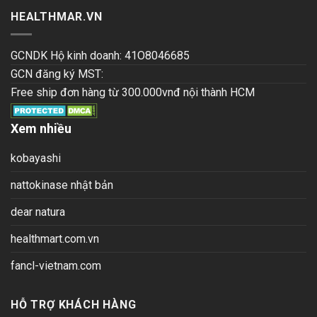
HEALTHMAR.VN
GCNDK Hộ kinh doanh: 41O8046685
GCN đăng ký MST:
Free ship đơn hàng từ 300.000vnđ nội thành HCM
Xem nhiều
kobayashi
nattokinase nhật bản
dear natura
healthmart.com.vn
fancl-vietnam.com
HỖ TRỢ KHÁCH HÀNG