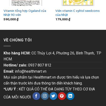
Vitamin tổng hợp Ogaland của
Viên vitamin C xylitol seedcoms
Nhật 90 viên
của Nhật
590,000
₫
179,000
₫
VỀ CHÚNG TÔI
Kho hàng HCM:
CC Thủy Lợi 4, Phường 26, Bình Thạnh, TP
HCM.
Hotline/ zalo:
0937 807 812
Email:
info@healthmart.vn
Mọi sản phẩm tại Healthmart.vn được tìm hiểu và lựa chọn
cẩn thận trước khi đưa thông tin đến khách hàng.
*LƯU Ý :
KẾT QUẢ CÓ THỂ ĐA DẠNG TÙY THEO CƠ ĐỊA
CỦA MỖI NGƯỜI