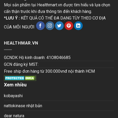
Mọi sản phẩm tại Healthmart.vn được tìm hiểu và lựa chọn
cẩn thận trước khi đưa thông tin đến khách hàng.
*LƯU Ý :
KẾT QUẢ CÓ THỂ ĐA DẠNG TÙY THEO CƠ ĐỊA
CỦA MỖI NGƯỜI
HEALTHMAR.VN
GCNDK Hộ kinh doanh: 41O8046685
GCN đăng ký MST:
Free ship đơn hàng từ 300.000vnđ nội thành HCM
Xem nhiều
kobayashi
nattokinase nhật bản
dear natura