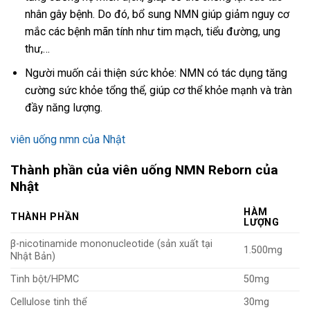
nhân gây bệnh. Do đó, bổ sung NMN giúp giảm nguy cơ
mắc các bệnh mãn tính như tim mạch, tiểu đường, ung
thư,…
Người muốn cải thiện sức khỏe: NMN có tác dụng tăng
cường sức khỏe tổng thể, giúp cơ thể khỏe mạnh và tràn
đầy năng lượng.
viên uống nmn của Nhật
Thành phần của viên uống NMN Reborn của
Nhật
HÀM
THÀNH PHẦN
LƯỢNG
β-nicotinamide mononucleotide (sản xuất tại
1.500mg
Nhật Bản)
Tinh bột/HPMC
50mg
Cellulose tinh thể
30mg