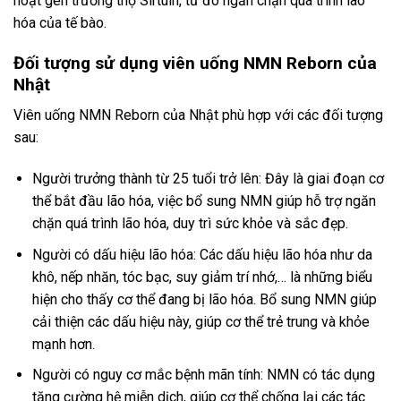
hoạt gen trường thọ Sirtuin, từ đó ngăn chặn quá trình lão
hóa của tế bào.
Đối tượng sử dụng viên uống NMN Reborn của
Nhật
Viên uống NMN Reborn của Nhật phù hợp với các đối tượng
sau:
Người trưởng thành từ 25 tuổi trở lên: Đây là giai đoạn cơ
thể bắt đầu lão hóa, việc bổ sung NMN giúp hỗ trợ ngăn
chặn quá trình lão hóa, duy trì sức khỏe và sắc đẹp.
Người có dấu hiệu lão hóa: Các dấu hiệu lão hóa như da
khô, nếp nhăn, tóc bạc, suy giảm trí nhớ,… là những biểu
hiện cho thấy cơ thể đang bị lão hóa. Bổ sung NMN giúp
cải thiện các dấu hiệu này, giúp cơ thể trẻ trung và khỏe
mạnh hơn.
Người có nguy cơ mắc bệnh mãn tính: NMN có tác dụng
tăng cường hệ miễn dịch, giúp cơ thể chống lại các tác