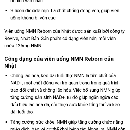
bị dính vào nhau.
Silicon dioxide mịn: Là chất chống đông vón, giúp viên
uống không bị vón cục.
Viên uống NMN Reborn của Nhật được sản xuất bởi công ty
Revive, Nhật Bản. Sản phẩm có dạng viên nén, mỗi viên
chứa 125mg NMN.
Công dụng của viên uống NMN Reborn của
Nhật
Chống lão hóa, kéo dài tuổi thọ: NMN là tiền chất của
NAD+, một chất đóng vai trò quan trọng trong quá trình
trao đổi chất và chống lão hóa. Việc bổ sung NMN giúp
tăng cường sản sinh NAD+, từ đó giúp ngăn ngừa các
dấu hiệu lão hóa da, cải thiện sức khỏe tổng thể và kéo
dài tuổi thọ.
Tăng cường sức khỏe: NMN giúp tăng cường chức năng
miễn dịch, bảo vệ cơ thể khỏi bệnh tật. Ngoài ra, NMN còn