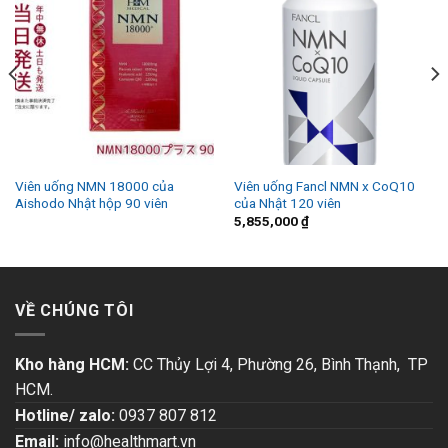
Viên uống NMN 18000 của
Viên uống Fancl NMN x CoQ10
Aishodo Nhật hộp 90 viên
của Nhật 120 viên
5,855,000
₫
VỀ CHÚNG TÔI
Kho hàng HCM:
CC Thủy Lợi 4, Phường 26, Bình Thạnh, TP
HCM.
Hotline/ zalo:
0937 807 812
Email:
info@healthmart.vn