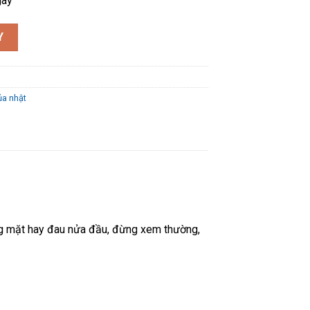
gày
hật Bản 60 ngày 120 viên số lượng
Y
ủa nhật
óng mặt hay đau nửa đầu, đừng xem thường,