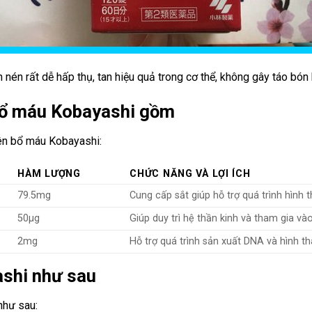
 nén rất dễ hấp thụ, tan hiệu quả trong cơ thể, không gây táo bón
 bổ máu Kobayashi gồm
iên bổ máu Kobayashi:
HÀM LƯỢNG
CHỨC NĂNG VÀ LỢI ÍCH
79.5mg
Cung cấp sắt giúp hỗ trợ quá trình hình 
50μg
Giúp duy trì hệ thần kinh và tham gia v
2mg
Hỗ trợ quá trình sản xuất DNA và hình t
shi như sau
như sau: