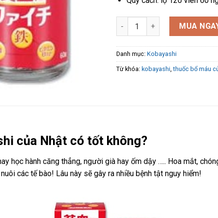
Quy cách: lọ 120 viên 60 n
Thuốc bổ máu kobayashi của N
MUA NGA
Danh mục:
Kobayashi
Từ khóa:
kobayashi
,
thuốc bổ máu c
hi của Nhật có tốt không?
 hay học hành căng thẳng, người già hay ốm dậy ….. Hoa mắt, ch
 nuôi các tế bào! Lâu này sẽ gây ra nhiều bệnh tật nguy hiểm!