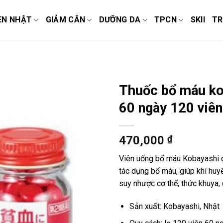
EN NHẬT
GIẢM CÂN
DƯỠNG DA
TPCN
SKII
TR
Thuốc bổ máu ko
60 ngày 120 viên
470,000
₫
Viên uống bổ máu Kobayashi củ
tác dụng bổ máu, giúp khí huyế
suy nhược cơ thể, thức khuya, 
Sản xuất: Kobayashi, Nhật